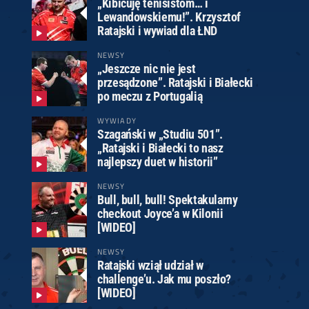
„Kibicuję tenisistom… i
Lewandowskiemu!”. Krzysztof
Ratajski i wywiad dla ŁND
NEWSY
„Jeszcze nic nie jest
przesądzone”. Ratajski i Białecki
po meczu z Portugalią
WYWIADY
Szagański w „Studiu 501”.
„Ratajski i Białecki to nasz
najlepszy duet w historii”
NEWSY
Bull, bull, bull! Spektakularny
checkout Joyce’a w Kilonii
[WIDEO]
NEWSY
Ratajski wziął udział w
challenge’u. Jak mu poszło?
[WIDEO]