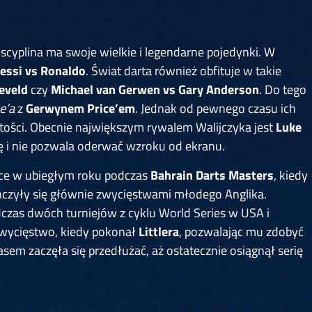
yscyplina ma swoje wielkie i legendarne pojedynki. W
essi vs Ronaldo
. Świat darta również obfituje w takie
eveld
czy
Michael van Gerwen vs Gary Anderson
. Do tego
e’a
z
Gerwynem Price’em
. Jednak od pewnego czasu ich
rtości. Obecnie największym rywalem Walijczyka jest
Luke
ę i nie pozwala oderwać wzroku od ekranu.
ce w ubiegłym roku podczas
Bahrain Darts Masters
, kiedy
ończyły się głównie zwycięstwami młodego Anglika.
dczas dwóch turniejów z cyklu World Series w USA i
 zwycięstwo, kiedy pokonał
Littlera
, pozwalając mu zdobyć
asem zaczęła się przedłużać, aż ostatecznie osiągnął serię