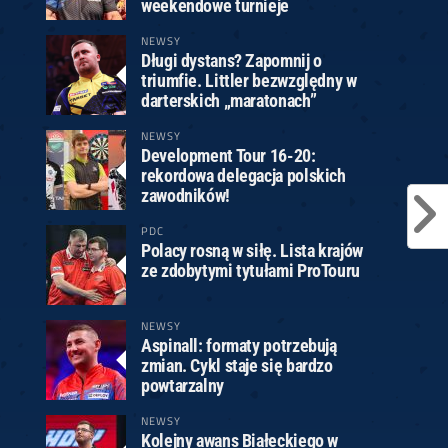
weekendowe turnieje
NEWSY
Długi dystans? Zapomnij o
triumfie. Littler bezwzględny w
darterskich „maratonach”
NEWSY
Development Tour 16-20:
rekordowa delegacja polskich
zawodników!
PDC
Polacy rosną w siłę. Lista krajów
ze zdobytymi tytułami ProTouru
NEWSY
Aspinall: formaty potrzebują
zmian. Cykl staje się bardzo
powtarzalny
NEWSY
Kolejny awans Białeckiego w