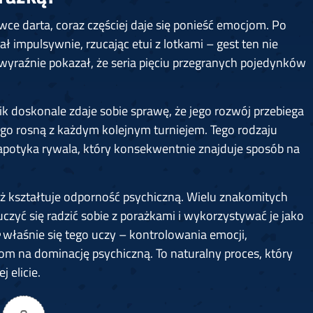
ce darta, coraz częściej daje się ponieść emocjom. Po
 impulsywnie, rzucając etui z lotkami – gest ten nie
yraźnie pokazał, że seria pięciu przegranych pojedynków
ik doskonale zdaje sobie sprawę, że jego rozwój przebiega
o rosną z każdym kolejnym turniejem. Tego rodzaju
apotyka rywala, który konsekwentnie znajduje sposób na
ż kształtuje odporność psychiczną. Wielu znakomitych
czyć się radzić sobie z porażkami i wykorzystywać je jako
właśnie się tego uczy – kontrolowania emocji,
om na dominację psychiczną. To naturalny proces, który
 elicie.