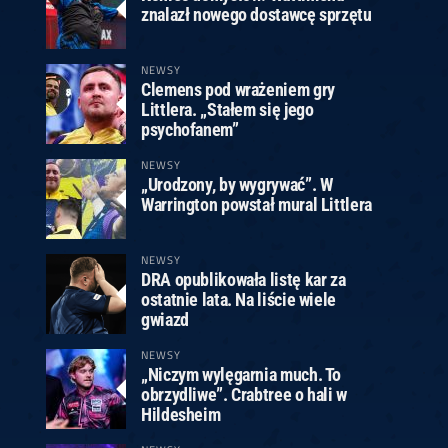
znalazł nowego dostawcę sprzętu
NEWSY
Clemens pod wrażeniem gry
Littlera. „Stałem się jego
psychofanem”
NEWSY
„Urodzony, by wygrywać”. W
Warrington powstał mural Littlera
NEWSY
DRA opublikowała listę kar za
ostatnie lata. Na liście wiele
gwiazd
NEWSY
„Niczym wylęgarnia much. To
obrzydliwe”. Crabtree o hali w
Hildesheim