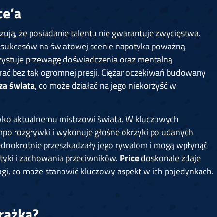
ce’a
ują, że posiadanie talentu nie gwarantuje zwycięstwa.
h sukcesów na światowej scenie napotyka poważną
rzystuje przewagę doświadczenia oraz mentalną
rać bez tak ogromnej presji. Ciężar oczekiwań budowany
za świata
, co może działać na jego niekorzyść w
iwko aktualnemu mistrzowi świata. W kluczowych
po rozgrywki i wykonuje głośne okrzyki po udanych
jednokrotnie przeszkadzały jego rywalom i mogą wpłynąć
ktyki i zachowania przeciwników.
Price
doskonale zdaje
agi, co może stanowić kluczowy aspekt w ich pojedynkach.
orażką?