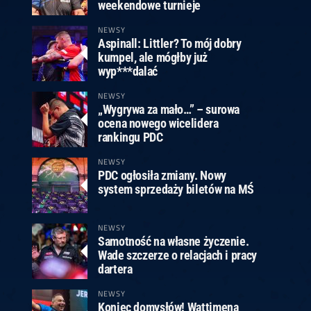
ney
3
Huybrechts
6
v.Duijvenbode
6
weekendowe turnieje
venhoven
6
S. Price
1
v.d.Weerd
3
0.07, 19:30 (R1)
10.07, 19:00 (R1)
10.07, 16:30 (R1)
NEWSY
Aspinall: Littler? To mój dobry
lacek
6
Joyce
6
kumpel, ale mógłby już
fin
5
Varila
1
wyp***dalać
0.07, 13:30 (R1)
10.07, 13:00 (R1)
NEWSY
„Wygrywa za mało…” – surowa
ocena nowego wicelidera
rankingu PDC
NEWSY
PDC ogłosiła zmiany. Nowy
system sprzedaży biletów na MŚ
NEWSY
Samotność na własne życzenie.
Wade szczerze o relacjach i pracy
dartera
NEWSY
Koniec domysłów! Wattimena