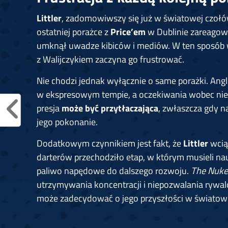
Littler
, zadomowiwszy się już w światowej czołów
ostatniej porażce z
Price’em
w Dublinie zareagował
umknął uwadze kibiców i mediów. W ten sposób w
z Walijczykiem zaczyna go frustrować.
Nie chodzi jednak wyłącznie o same porażki. Angl
w ekspresowym tempie, a oczekiwania wobec nieg
presja
może być przytłaczająca
, zwłaszcza gdy n
jego pokonanie.
Dodatkowym czynnikiem jest fakt, że
Littler
wcią
darterów przechodziło etap, w którym musieli nau
paliwo napędowe do dalszego rozwoju.
The Nuke
utrzymywania koncentracji i niepozwalania rywal
może zadecydować o jego przyszłości w światowej