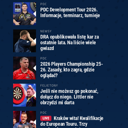
PDC
PDC Development Tour 2026.
Informacje, terminarz, turnieje
NEWSY
DRA opublikowała listę kar za
ostatnie lata. Na liście wiele
gwiazd
PDC
2026 Players Championship 25-
26. Zasady, kto zagra, gdzie
oglądać?
FELIETONY
Jeśli nie możesz go pokonać,
dołącz do niego. Littler nie
obrzydzi mi darta
PDC
Kraków wita! Kwalifikacje
LIVE
do European Touru. Trzy