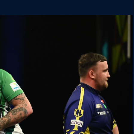
6
Cullen
6
Cross
3
O'Connor
5
Gur
4
Manby
4
Hopp
6
Białecki
6
Kui
)
10.07, 21:00 (R1)
10.07, 20:30 (R1)
10.07, 20:00 (R1)
1
6
Menzies
5
Gilding
5
Vandenbogaerde
2
Sed
1
Schmidt
6
Owen
6
Horvat
6
Grif
)
10.07, 15:00 (R1)
10.07, 14:30 (R1)
10.07, 14:00 (R1)
1