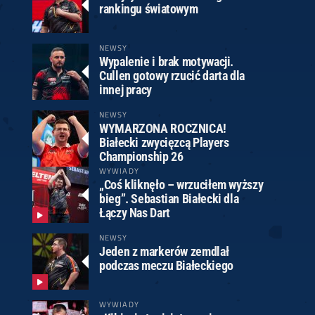
rankingu światowym
NEWSY
Wypalenie i brak motywacji.
Cullen gotowy rzucić darta dla
innej pracy
NEWSY
WYMARZONA ROCZNICA!
Białecki zwycięzcą Players
Championship 26
WYWIADY
„Coś kliknęło – wrzuciłem wyższy
bieg”. Sebastian Białecki dla
Łączy Nas Dart
NEWSY
Jeden z markerów zemdlał
podczas meczu Białeckiego
WYWIADY