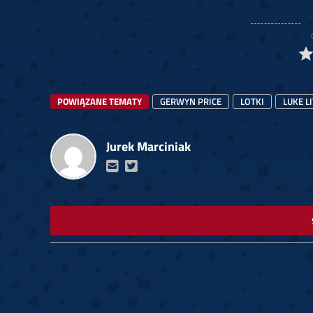
POWIĄZANE TEMATY
GERWYN PRICE
LOTKI
LUKE L
Jurek Marciniak