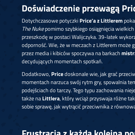
Doświadczenie przewagą Pri
Dotychczasowe potyczki
Price’a z Littlerem
pokaz
The Nuke
pomimo szybkiego osiągnięcia wielkic
przeszkodę w postaci Walijczyka. 39-latek wyko
odporność. Wie, że w meczach z Littlerem może g
przez media i kibiców spoczywa na barkach
mistr
decydujących momentach spotkań.
Dodatkowo,
Price
doskonale wie, jak grać przec
momentach narzuca swój rytm gry, spowalnia tem
podejściach do tarczy. Tego typu zachowania nie
także na
Littlera
, który wciąż przyswaja różne ta
sobie sprawę, jak wytrącić przeciwnika z równow
Frustracja z każdą kolejną p