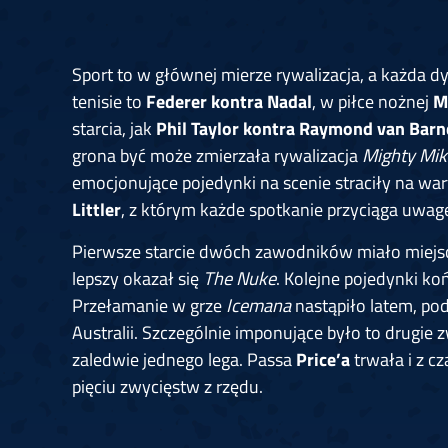
Sport to w głównej mierze rywalizacja, a każda d
tenisie to
Federer kontra Nadal
, w piłce nożnej
M
starcia, jak
Phil Taylor kontra Raymond van Barn
grona być może zmierzała rywalizacja
Mighty Mik
emocjonujące pojedynki na scenie straciły na wa
Littler
, z którym każde spotkanie przyciąga uwag
Pierwsze starcie dwóch zawodników miało miejs
lepszy okazał się
The Nuke
. Kolejne pojedynki k
Przełamanie w grze
Icemana
nastąpiło latem, po
Australii. Szczególnie imponujące było to drugie
zaledwie jednego lega. Passa
Price’a
trwała i z cz
pięciu zwycięstw z rzędu.