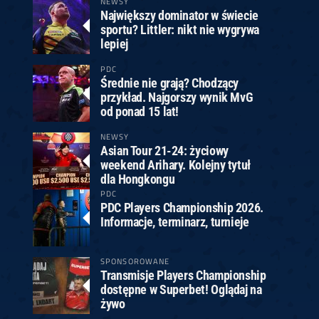
NEWSY
Największy dominator w świecie
sportu? Littler: nikt nie wygrywa
lepiej
PDC
Średnie nie grają? Chodzący
przykład. Najgorszy wynik MvG
od ponad 15 lat!
NEWSY
Asian Tour 21-24: życiowy
weekend Arihary. Kolejny tytuł
dla Hongkongu
PDC
PDC Players Championship 2026.
Informacje, terminarz, turnieje
SPONSOROWANE
Transmisje Players Championship
dostępne w Superbet! Oglądaj na
żywo