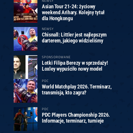
NEWSY
Asian Tour 21-24: życiowy
weekend Arihary. Kolejny tytuł
dla Hongkongu
NEWSY
Chisnall: Littler jest najlepszym
darterem, jakiego widzieliśmy
SPONSOROWANE
Lotki Filipa Berezy w sprzedaży!
Loxley wypuściło nowy model
PDC
World Matchplay 2026. Terminarz,
transmisja, kto zagra?
PDC
PDC Players Championship 2026.
Informacje, terminarz, turnieje