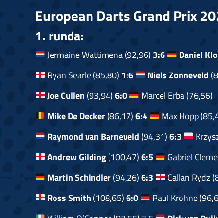
European Darts Grand Prix 202
1. runda:
Jermaine Wattimena (92,96)
3:6
Daniel Kl
Ryan Searle (85,80)
1:6
Niels Zonneveld
(8
Joe Cullen
(93,94)
6:0
Marcel Erba (76,56)
Mike De Decker
(86,17)
6:4
Max Hopp (85,
Raymond van Barneveld
(94,31)
6:3
Krzysz
Andrew Gilding
(100,47)
6:5
Gabriel Cleme
Martin Schindler
(94,26)
6:3
Callan Rydz (
Ross Smith
(108,65)
6:0
Paul Krohne (96,6
William O’Connor (87,65) 2:6
Dirk van Dui