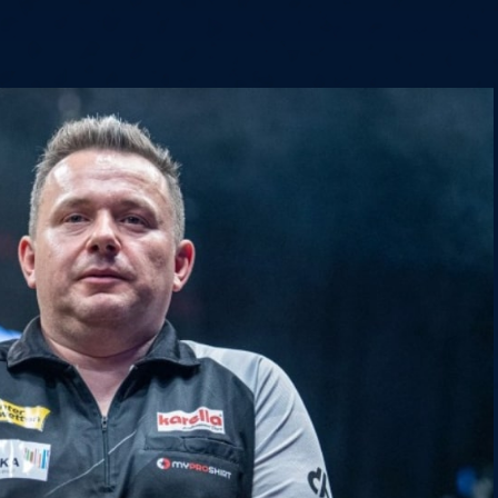
6
Cullen
6
Cross
3
O'Connor
5
Gur
4
Manby
4
Hopp
6
Białecki
6
Kui
)
10.07, 21:00 (R1)
10.07, 20:30 (R1)
10.07, 20:00 (R1)
1
6
Menzies
5
Gilding
5
Vandenbogaerde
2
Sed
1
Schmidt
6
Owen
6
Horvat
6
Grif
)
10.07, 15:00 (R1)
10.07, 14:30 (R1)
10.07, 14:00 (R1)
1