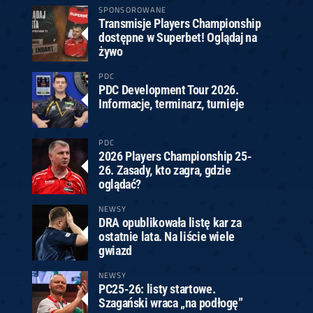
SPONSOROWANE
Transmisje Players Championship
dostępne w Superbet! Oglądaj na
żywo
PDC
PDC Development Tour 2026.
Informacje, terminarz, turnieje
PDC
2026 Players Championship 25-
26. Zasady, kto zagra, gdzie
oglądać?
NEWSY
DRA opublikowała listę kar za
ostatnie lata. Na liście wiele
gwiazd
NEWSY
PC25-26: listy startowe.
Szagański wraca „na podłogę”