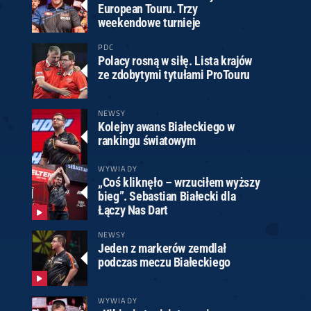
European Touru. Trzy
weekendowe turnieje
PDC
Polacy rosną w siłę. Lista krajów
ze zdobytymi tytułami ProTouru
NEWSY
Kolejny awans Białeckiego w
rankingu światowym
WYWIADY
„Coś kliknęło – wrzuciłem wyższy
bieg”. Sebastian Białecki dla
Łączy Nas Dart
NEWSY
Jeden z markerów zemdlał
podczas meczu Białeckiego
WYWIADY