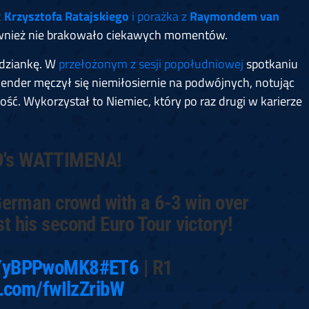
k
Krzysztofa Ratajskiego
i porażka z
Raymondem van
wnież nie brakowało ciekawych momentów.
odziankę. W
przełożonym z sesji popołudniowej
spotkaniu
lender męczył się niemiłosiernie na podwójnych, notując
. Wykorzystał to Niemiec, który po raz drugi w karierze
O's WATTIMENA!
 German crowd with a 6-3 win over
t his second Euro Tour victory!
o/YyBPPwoMK8
#ET6
| R1
er.com/fwIlzZribW