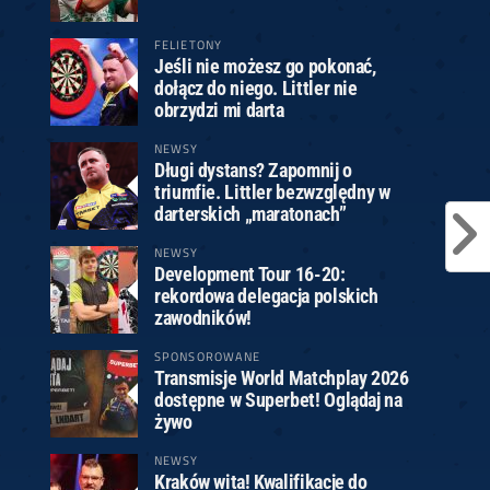
FELIETONY
Jeśli nie możesz go pokonać,
dołącz do niego. Littler nie
obrzydzi mi darta
NEWSY
Długi dystans? Zapomnij o
triumfie. Littler bezwzględny w
darterskich „maratonach”
NEWSY
Development Tour 16-20:
rekordowa delegacja polskich
zawodników!
SPONSOROWANE
Transmisje World Matchplay 2026
dostępne w Superbet! Oglądaj na
żywo
NEWSY
Kraków wita! Kwalifikacje do