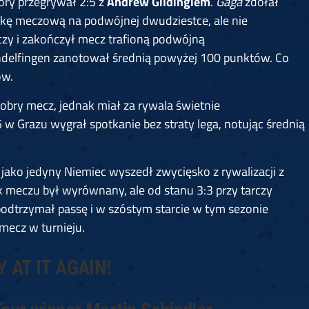
tóry przegrywał 2:5 z
Andrew Gildingiem
.
Gaga
zdołał
otkę meczową na podwójnej dwudziestce, ale nie
rczy i zakończył mecz trafioną podwójną
ndelfingen zanotował średnią powyżej 100 punktów. Co
ów.
 dobry mecz, jednak miał za rywala świetnie
T5 w Grazu wygrał spotkanie bez straty lega, notując średnią
jako jedyny Niemiec wyszedł zwycięsko z rywalizacji z
k meczu był wyrównany, ale od stanu 3:3 przy tarczy
odtrzymał passę i w szóstym starcie w tym sezonie
 mecz w turnieju.
 AT IT AGAIN!