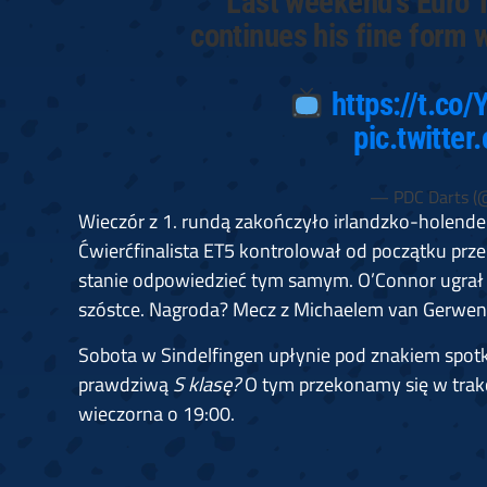
Last weekend's Euro T
continues his fine form 
https://t.c
pic.twitte
— PDC Darts (@
Wieczór z 1. rundą zakończyło irlandzko-holender
Ćwierćfinalista ET5 kontrolował od początku prze
stanie odpowiedzieć tym samym. O’Connor ugrał 
szóstce. Nagroda? Mecz z Michaelem van Gerwen
Sobota w Sindelfingen upłynie pod znakiem spotk
prawdziwą
S klasę?
O tym przekonamy się w trakc
wieczorna o 19:00.