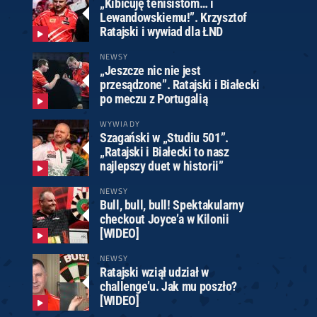
„Kibicuję tenisistom… i
Lewandowskiemu!”. Krzysztof
Ratajski i wywiad dla ŁND
NEWSY
„Jeszcze nic nie jest
przesądzone”. Ratajski i Białecki
po meczu z Portugalią
WYWIADY
Szagański w „Studiu 501”.
„Ratajski i Białecki to nasz
najlepszy duet w historii”
NEWSY
Bull, bull, bull! Spektakularny
checkout Joyce’a w Kilonii
[WIDEO]
NEWSY
Ratajski wziął udział w
challenge’u. Jak mu poszło?
[WIDEO]