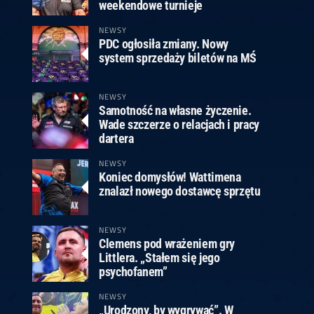
ney
3
Huybrechts
6
v.Duijvenbode
6
weekendowe turnieje
venhoven
6
S. Price
1
v.d.Weerd
3
0.07, 19:30 (R1)
10.07, 19:00 (R1)
10.07, 16:30 (R1)
NEWSY
PDC ogłosiła zmiany. Nowy
lacek
6
Joyce
6
system sprzedaży biletów na MŚ
fin
5
Varila
1
0.07, 13:30 (R1)
10.07, 13:00 (R1)
NEWSY
Samotność na własne życzenie.
Wade szczerze o relacjach i pracy
dartera
NEWSY
Koniec domysłów! Wattimena
znalazł nowego dostawcę sprzętu
NEWSY
Clemens pod wrażeniem gry
Littlera. „Stałem się jego
psychofanem”
NEWSY
„Urodzony, by wygrywać”. W