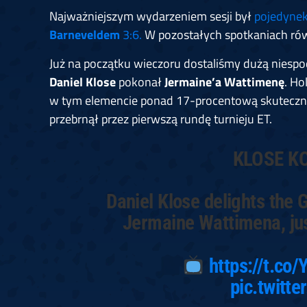
Najważniejszym wydarzeniem sesji był
pojedyne
Barneveldem
3:6.
W pozostałych spotkaniach ró
Już na początku wieczoru dostaliśmy dużą niesp
Daniel Klose
pokonał
Jermaine’a Wattimenę
. Ho
w tym elemencie ponad 17-procentową skuteczność
przebrnął przez pierwszą rundę turnieju ET.
KLOSE K
Daniel Klose delights the
Jermaine Wattimena, jus
https://t.c
pic.twitt