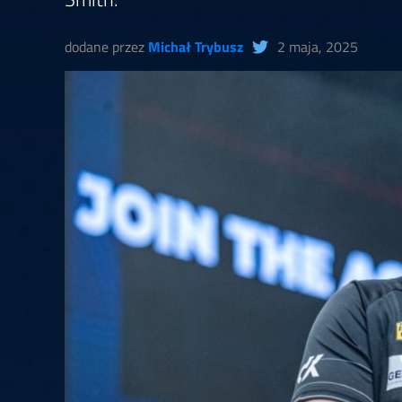
Springer
6
Doets
Labanauskas
2
Gruellich
10.07, 22:00 (R1)
10.07, 21:30 (R1
dodane przez
Michał Trybusz
2 maja, 2025
Wenig
2
Mansell
Brooks
6
Smejda
10.07, 16:00 (R1)
10.07, 15:30 (R1