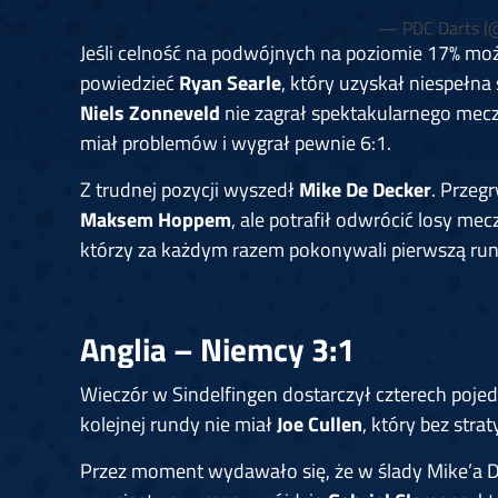
— PDC Darts (@
Jeśli celność na podwójnych na poziomie 17% moż
powiedzieć
Ryan Searle
, który uzyskał niespełna
Niels Zonneveld
nie zagrał spektakularnego mec
miał problemów i wygrał pewnie 6:1.
Z trudnej pozycji wyszedł
Mike De Decker
. Przeg
Maksem Hoppem
, ale potrafił odwrócić losy m
którzy za każdym razem pokonywali pierwszą run
Anglia – Niemcy 3:1
Wieczór w Sindelfingen dostarczył czterech poj
kolejnej rundy nie miał
Joe Cullen
, który bez stra
Przez moment wydawało się, że w ślady Mike’a De