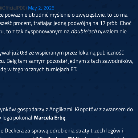
OfficialPDC)
May 2, 2025
e poważnie utrudnić myślenie o zwycięstwie, to co ma
 sześć procent, trafiając jedną podwójną na 17 prób. Choć
zu, to z tak dysponowanym na
double’ach
rywalem nie
rywał już 0:3 ze wspieranym przez lokalną publiczność
eczu. Belg tym samym pozostał jednym z tych zawodników,
dę w tegorocznych turniejach ET.
edynków gospodarzy z Anglikami. Kłopotów z awansem do
ty lega pokonał
Marcela Erbę
.
 Deckera za sprawą odrobienia straty trzech legów i