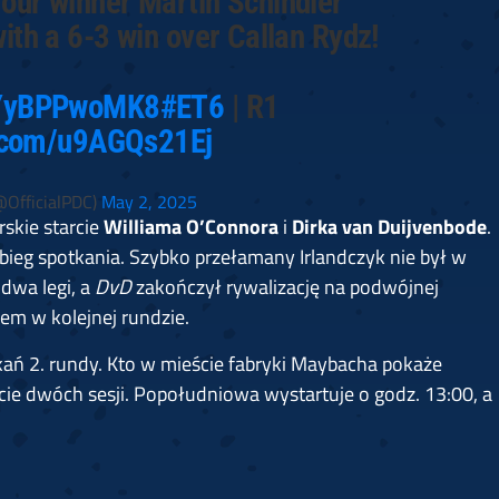
our winner Martin Schindler
with a 6-3 win over Callan Rydz!
o/YyBPPwoMK8
#ET6
| R1
r.com/u9AGQs21Ej
OfficialPDC)
May 2, 2025
skie starcie
Williama O’Connora
i
Dirka van Duijvenbode
.
bieg spotkania. Szybko przełamany Irlandczyk nie był w
dwa legi, a
DvD
zakończył rywalizację na podwójnej
em w kolejnej rundzie.
ań 2. rundy. Kto w mieście fabryki Maybacha pokaże
ie dwóch sesji. Popołudniowa wystartuje o godz. 13:00, a