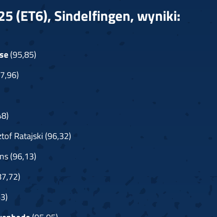
5 (ET6), Sindelfingen, wyniki:
ose
(95,85)
7,96)
48)
tof Ratajski (96,32)
ns (96,13)
87,72)
3)
jvenbode
(95,05)