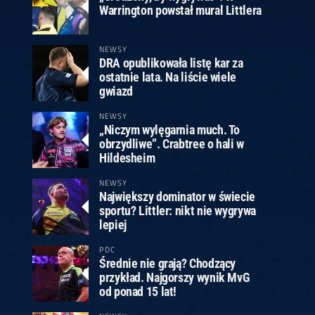
Warrington powstał mural Littlera
NEWSY
DRA opublikowała listę kar za
ostatnie lata. Na liście wiele
gwiazd
NEWSY
„Niczym wylęgarnia much. To
obrzydliwe”. Crabtree o hali w
Hildesheim
NEWSY
Największy dominator w świecie
sportu? Littler: nikt nie wygrywa
lepiej
PDC
Średnie nie grają? Chodzący
przykład. Najgorszy wynik MvG
od ponad 15 lat!