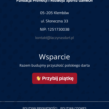
Fundacja Promocji i Rozwoju Sportu GameOn
05-205 Klembów
ul. Słoneczna 33
NIP: 1251730038
kontakt@laczynasdart.pl
Wsparcie
Razem budujmy przyszłość polskiego darta
POLITYKA PRYWATNOŚCI
POLITYKA COOKIES