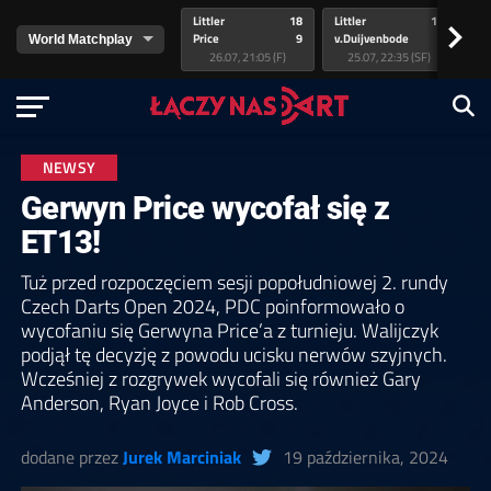
Littler
18
Littler
17
Pr
>
Price
9
v.Duijvenbode
5
va
26.07, 21:05 (F)
25.07, 22:35 (SF)
NEWSY
Gerwyn Price wycofał się z
ET13!
Tuż przed rozpoczęciem sesji popołudniowej 2. rundy
Czech Darts Open 2024, PDC poinformowało o
wycofaniu się Gerwyna Price’a z turnieju. Walijczyk
podjął tę decyzję z powodu ucisku nerwów szyjnych.
Wcześniej z rozgrywek wycofali się również Gary
Anderson, Ryan Joyce i Rob Cross.
dodane przez
Jurek Marciniak
19 października, 2024