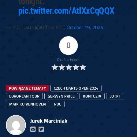
tonight.
pic.twitter.com/AtIXxCqQQX
— PDC Darts (@OfficialPDC)
October 19, 2024
0
Oceń artykuł!
POWIĄZANE TEMATY
CZECH DARTS OPEN 2024
EUROPEAN TOUR
GERWYN PRICE
KONTUZJA
LOTKI
MAIK KUIVENHOVEN
PDC
Jurek Marciniak