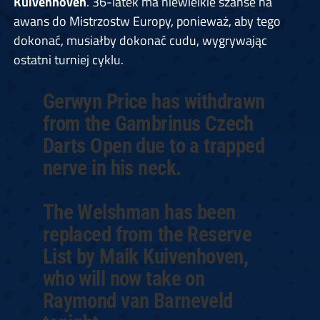
Kuivenhoven
. 36-latek ma niewielkie szanse na
awans do Mistrzostw Europy, ponieważ, aby tego
dokonać, musiałby dokonać cudu, wygrywając
ostatni turniej cyklu.
Gerwyn Price has withdrawn
from the Gambrinus Czech
Darts Open due to a trapped
nerve in his neck.
The Welshman has been
replaced from the Reserve
List by Maik Kuivenhoven,
who will now take on
Raymond van Barneveld