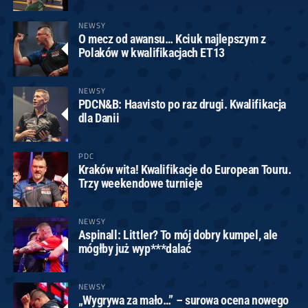
NEWSY
O mecz od awansu… Kciuk najlepszym z
Polaków w kwalifikacjach ET13
NEWSY
PDCN&B: Haavisto po raz drugi. Kwalifikacja
dla Danii
PDC
Kraków wita! Kwalifikacje do European Touru.
Trzy weekendowe turnieje
NEWSY
Aspinall: Littler? To mój dobry kumpel, ale
mógłby już wyp***dalać
NEWSY
„Wygrywa za mało…” – surowa ocena nowego