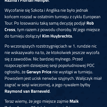
Razma i Florian Hempel
.
Wycofanie się Szkota i Anglika nie było jednak
końcem roszad w ostatnim turnieju z cyklu European
Tour. Po losowaniu taką samą decyzję podjął
Rob
Cross
, tym razem z powodu choroby. W jego miejsce
do turnieju dołączył
Kim Huybrechts
.
Po wczorajszych rozstrzygnięciach w 1. rundzie nic
nie wskazywało na to, że ktokolwiek jeszcze wycofa
się z zawodów. Nic bardziej mylnego. Przed
rozpoczęciem dzisiejszej sesji popołudniowej PDC
ogłosiło, że
Gerwyn Price
nie wystąpi w turnieju.
Powodem jest ucisk nerwów szyjnych. Walijczyk miał
zagrać w sesji wieczornej, a jego rywalem byłby
Raymond van Barneveld
.
Teraz wiemy, że jego miejsce zajmie
Maik