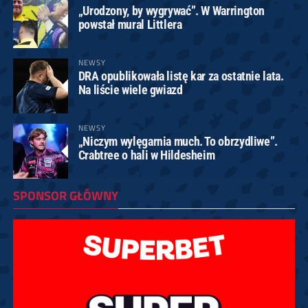
„Urodzony, by wygrywać”. W Warrington
powstał mural Littlera
NEWSY
DRA opublikowała listę kar za ostatnie lata.
Na liście wiele gwiazd
NEWSY
„Niczym wylęgarnia much. To obrzydliwe”.
Crabtree o hali w Hildesheim
SPONSOR GŁÓWNY