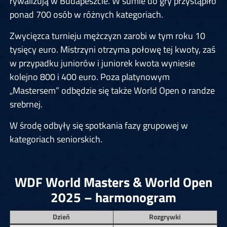
rywalizują w Budapeszcie. W sumie do gry przystąpiło
ponad 700 osób w różnych kategoriach.
Zwycięzca turnieju mężczyzn zarobi w tym roku 10
tysięcy euro. Mistrzyni otrzyma połowę tej kwoty, zaś
w przypadku juniorów i juniorek kwota wyniesie
kolejno 800 i 400 euro. Poza platynowym
„Mastersem” odbędzie się także World Open o randze
srebrnej.
W środę odbyły się spotkania fazy grupowej w
kategoriach seniorskich.
WDF World Masters & World Open
2025 – harmonogram
Dzień
Rozgrywki