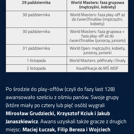
29 października
World Masters: faza grupowa
(mężczyźni, kobiety)
30 października
World Masters: faza play-off aż
do ćwierćfinałów (mężczyźni,
kobiety)
30 października
World Masters: faza grupowa +
faza play-off aż do
ćwierćfinałów (juniorzy, juniorki)
31 października
World Open: mężczyźni, kobiety,
juniorzy, juniorki
1 listopada
World Masters: półfinały i finały
2 listopada
Kwalifikacje do MŚ WDF
Po środzie do play-offów (czyli do fazy last 128)
awansowało sześciu z ośmiu panów. Swoje grupy
(które miały po cztery lub pięć osób) wygrali
Mirosław Grudziecki, Krzysztof Kciuk i Jakub
Janaszkiewicz
. Awans uzyskali także gracze z drugich
miejsc:
Maciej Łuczak, Filip Bereza i Wojciech