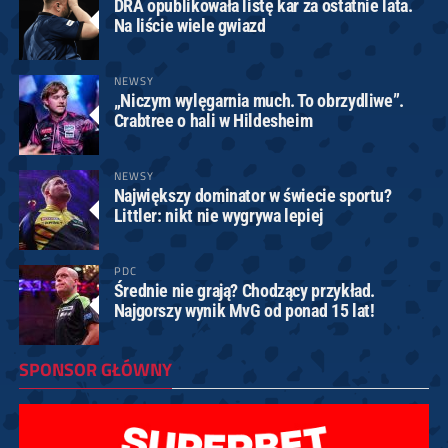
DRA opublikowała listę kar za ostatnie lata.
Na liście wiele gwiazd
NEWSY
„Niczym wylęgarnia much. To obrzydliwe”.
Crabtree o hali w Hildesheim
NEWSY
Największy dominator w świecie sportu?
Littler: nikt nie wygrywa lepiej
PDC
Średnie nie grają? Chodzący przykład.
Najgorszy wynik MvG od ponad 15 lat!
SPONSOR GŁÓWNY