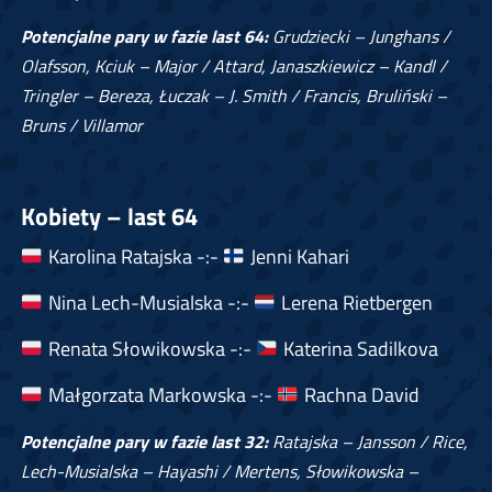
Potencjalne pary w fazie last 64:
Grudziecki – Junghans /
Olafsson, Kciuk – Major / Attard, Janaszkiewicz – Kandl /
Tringler – Bereza, Łuczak – J. Smith / Francis, Bruliński –
Bruns / Villamor
Kobiety – last 64
Karolina Ratajska -:-
Jenni Kahari
Nina Lech-Musialska -:-
Lerena Rietbergen
Renata Słowikowska -:-
Katerina Sadilkova
Małgorzata Markowska -:-
Rachna David
Potencjalne pary w fazie last 32:
Ratajska – Jansson / Rice,
Lech-Musialska – Hayashi / Mertens, Słowikowska –