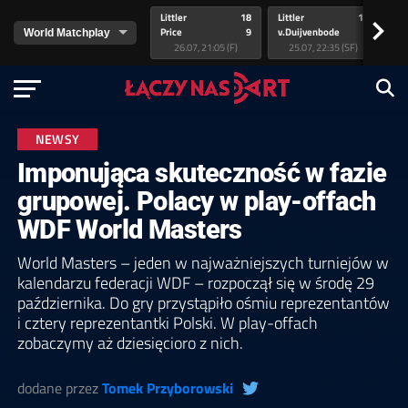
Littler
18
Littler
17
Pr
>
Price
9
v.Duijvenbode
5
va
26.07, 21:05 (F)
25.07, 22:35 (SF)
NEWSY
Imponująca skuteczność w fazie
grupowej. Polacy w play-offach
WDF World Masters
World Masters – jeden w najważniejszych turniejów w
kalendarzu federacji WDF – rozpoczął się w środę 29
października. Do gry przystąpiło ośmiu reprezentantów
i cztery reprezentantki Polski. W play-offach
zobaczymy aż dziesięcioro z nich.
dodane przez
Tomek Przyborowski