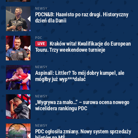
NEWSY
PDCN&B: Haavisto po raz drugi. Historyczny
dzień dla Danii
PDC
Kraków wita! Kwalifikacje do European
LIVE
Touru. Trzy weekendowe turnieje
NEWSY
Aspinall: Littler? To mój dobry kumpel, ale
mógłby już wyp***dalać
NEWSY
„Wygrywa za mało…” – surowa ocena nowego
wicelidera rankingu PDC
NEWSY
PDC ogłosiła zmiany. Nowy system sprzedaży
biletów na MŚ