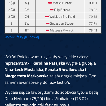
2 (Q)
AQ
Maciej Łuczak
80,01
2 (Q)
AM
Filip Bereza
78,22
2 (Q)
CH
Wojciech Bruliński
79,38
3
BW
Sebastian Steyer
77,74
3
BT
Mateusz Piwnicki
73,42
Wyniki fazy grupowej
Wśród Polek awans uzyskały wszystkie cztery
reprezentantki.
Karolina Ratajska
wygrała grupę, a
Nina-Lech Musialska
,
Renata Słowikowska i
Małgorzata Markowska
zajęły drugie miejsca. Tym
samym awansowały do fazy last 64.
Wydaje się, że faworytkami do zdobycia tytułu będą
Deta Hedman (75,20) i Kirsi Viinikainen (73,07) –
najlepsze zawodniczki fazy grupowej.