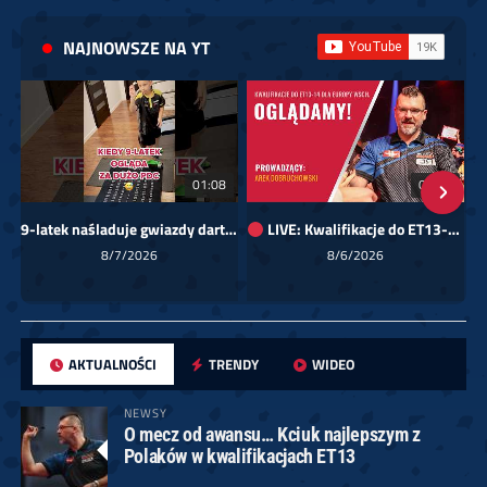
NAJNOWSZE NA YT
01:08
00:00
9-latek naśladuje gwiazdy darta!
LIVE: Kwalifikacje do ET13-14 dla Europy Wschodniej
Sk
8/7/2026
8/6/2026
AKTUALNOŚCI
TRENDY
WIDEO
NEWSY
O mecz od awansu… Kciuk najlepszym z
Polaków w kwalifikacjach ET13