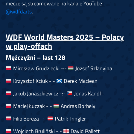
mecze są streamowane na kanale YouTube
@wdfdarts
.
WDF World Masters 2025 – Polacy
w play-offach
Mężczyźni – last 128
Mirosław Grudziecki -:-
Jozsef Szlanyina
Krzysztof Kciuk -:-
Derek Maclean
Jakub Janaszkiewicz -:-
Jonas Kandl
Maciej Łuczak -:-
Andras Borbely
Filip Bereza -:-
Patrik Tringler
Wojciech Bruliński -:-
David Pallett