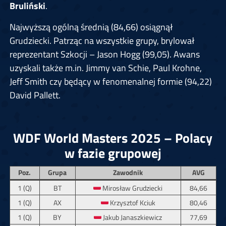
Bruliński
.
Najwyższą ogólną średnią (84,66) osiągnął
Grudziecki. Patrząc na wszystkie grupy, brylował
reprezentant Szkocji – Jason Hogg (99,05). Awans
uzyskali także m.in. Jimmy van Schie, Paul Krohne,
Jeff Smith czy będący w fenomenalnej formie (94,22)
David Pallett.
WDF World Masters 2025 – Polacy
w fazie grupowej
Poz.
Grupa
Zawodnik
AVG
1 (Q)
BT
Mirosław Grudziecki
84,66
1 (Q)
AX
Krzysztof Kciuk
80,46
1 (Q)
BY
Jakub Janaszkiewicz
77,69