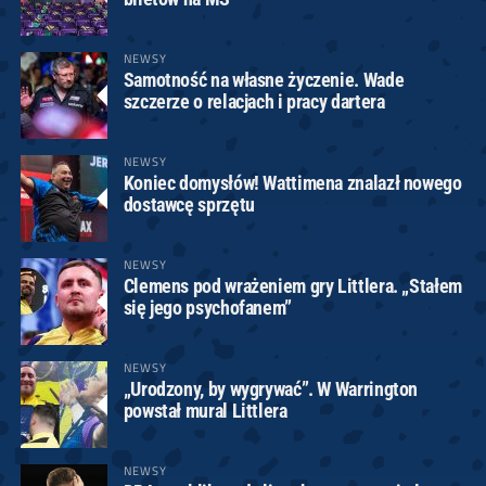
NEWSY
Samotność na własne życzenie. Wade
szczerze o relacjach i pracy dartera
NEWSY
Koniec domysłów! Wattimena znalazł nowego
dostawcę sprzętu
NEWSY
Clemens pod wrażeniem gry Littlera. „Stałem
się jego psychofanem”
NEWSY
„Urodzony, by wygrywać”. W Warrington
powstał mural Littlera
NEWSY