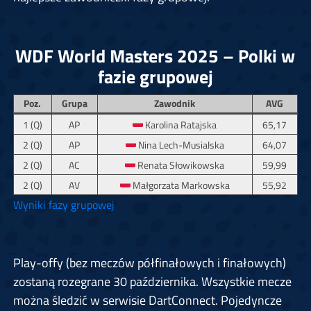
WDF World Masters 2025 – Polki w
fazie grupowej
Poz.
Grupa
Zawodnik
AVG
1 (Q)
AP
Karolina Ratajska
65,17
2 (Q)
AP
Nina Lech-Musialska
64,07
2 (Q)
AC
Renata Słowikowska
59,99
2 (Q)
AV
Małgorzata Markowska
55,92
Wyniki fazy grupowej
Play-offy (bez meczów półfinałowych i finałowych)
zostaną rozegrane 30 października. Wszystkie mecze
można śledzić w serwisie DartConnect. Pojedyncze