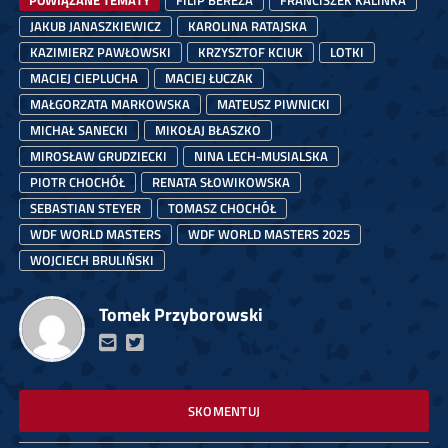
POWIĄZANE TEMATY
FILIP BEREZA
FRANCISZEK KALINKA
JAKUB JANASZKIEWICZ
KAROLINA RATAJSKA
KAZIMIERZ PAWŁOWSKI
KRZYSZTOF KCIUK
LOTKI
MACIEJ CIEPLUCHA
MACIEJ ŁUCZAK
MAŁGORZATA MARKOWSKA
MATEUSZ PIWNICKI
MICHAŁ SANECKI
MIKOŁAJ BŁASZKO
MIROSŁAW GRUDZIECKI
NINA LECH-MUSIALSKA
PIOTR CHOCHÓŁ
RENATA SŁOWIKOWSKA
SEBASTIAN STEYER
TOMASZ CHOCHÓŁ
WDF WORLD MASTERS
WDF WORLD MASTERS 2025
WOJCIECH BRULIŃSKI
Tomek Przyborowski
SKOMENTUJ