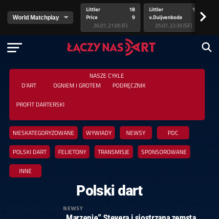
Littler
18
Littler
17
Pr
>
Price
9
v.Duijvenbode
5
va
26.07, 21:05 (F)
25.07, 22:35 (SF)
NASZE CYKLE
D'ART
OGNIEM I GROTEM
PODRĘCZNIK
PROFIT DARTERSKI
NIESKATEGORYZOWANE
WYWIADY
NEWSY
PDC
POLSKI DART
FELIETONY
TRANSMISJE
SPONSOROWANE
INNE
Polski dart
NEWSY
„Marzenie” Steyera i siostrzana zemsta.