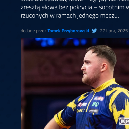
Springer
6
Doets
zresztą słowa bez pokrycia – sobotnim
Labanauskas
2
Gruellich
10.07, 22:00 (R1)
10.07, 21:30 (R1
rzuconych w ramach jednego meczu.
Wenig
2
Mansell
Brooks
6
Smejda
dodane przez
Tomek Przyborowski
27 lipca, 2025
10.07, 16:00 (R1)
10.07, 15:30 (R1