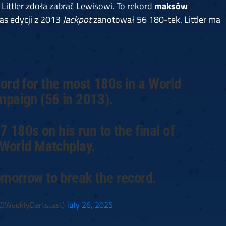
Littler zdoła zabrać Lewisowi. To rekord
maksów
as edycji z 2013
Jackpot
zanotował 56 180-tek. Littler ma
cord for the most 180s in a World
paign (56 in 2013).
7 180s on his run to the final of
s World Matchplay.
tomorrow to break the record.
@WeeklyDartscast)
July 26, 2025