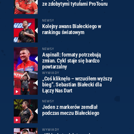
ze zdobytymi tytułami ProTouru
NEWSY
Kolejny awans Białeckiego w
rankingu światowym
NEWSY
Aspinall: formaty potrzebują
zmian. Cykl staje się bardzo
powtarzalny
WYWIADY
„Coś kliknęło – wrzuciłem wyższy
bieg”. Sebastian Białecki dla
Łączy Nas Dart
NEWSY
Jeden z markerów zemdlał
podczas meczu Białeckiego
WYWIADY