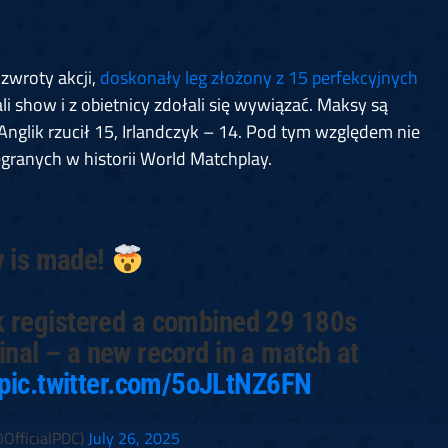
zwroty akcji,
doskonały leg złożony z 15 perfekcyjnych
ali show i z obietnicy zdołali się wywiązać. Maksy są
 Anglik rzucił 15, Irlandczyk – 14. Pod tym względem nie
granych w historii World Matchplay.
y is made!
k registered a combined 29 180s
final – a new record in a match at
pic.twitter.com/5oJLtNZ6FN
OfficialPDC)
July 26, 2025