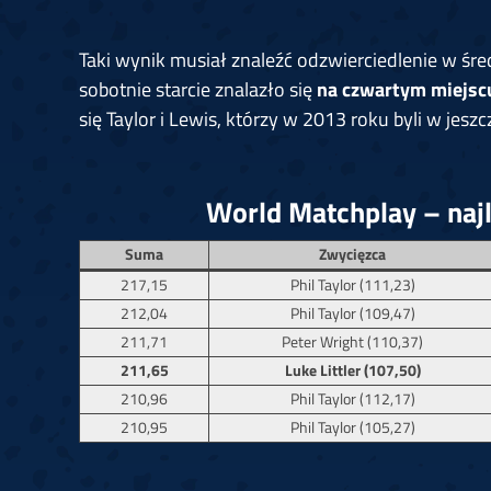
Taki wynik musiał znaleźć odzwierciedlenie w śre
sobotnie starcie znalazło się
na czwartym miejscu
się Taylor i Lewis, którzy w 2013 roku byli w jeszcz
World Matchplay – naj
Suma
Zwycięzca
217,15
Phil Taylor (111,23)
212,04
Phil Taylor (109,47)
211,71
Peter Wright (110,37)
211,65
Luke Littler (107,50)
210,96
Phil Taylor (112,17)
210,95
Phil Taylor (105,27)