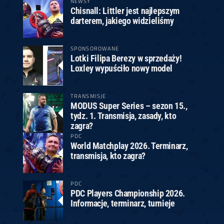
NEWSY
Chisnall: Littler jest najlepszym
darterem, jakiego widzieliśmy
SPONSOROWANE
Lotki Filipa Berezy w sprzedaży!
Loxley wypuściło nowy model
TRANSMISJE
MODUS Super Series – sezon 15.,
tydz. 1. Transmisja, zasady, kto
zagra?
PDC
World Matchplay 2026. Terminarz,
transmisja, kto zagra?
PDC
PDC Players Championship 2026.
Informacje, terminarz, turnieje