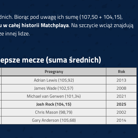
dnich. Biorąc pod uwagę ich sumę (107,50 + 104,15),
 w całej historii Matchplaya
. Na szczycie wciąż znajdują
e innej lidze.
lepsze mecze (suma średnich)
Przegrany
Rok
Adrian Lewis (105,92)
2013
James Wade (102,57)
2008
Michael van Gerwen (101,34)
2021
Josh Rock (104,15)
2025
Chris Mason (98,79)
2002
Gary Anderson (105,68)
2014