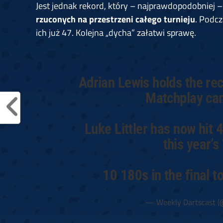
Jest jednak rekord, który – najprawdopodobniej – 
rzuconych na przestrzeni całego turnieju
. Podcz
ich już 47. Kolejna „dycha” załatwi sprawę.
Adrian Lewis holds the re
Matchplay cam
Luke Littler has now hit 4
this year’
10 180s in the final 
— Weekly Dartscast (