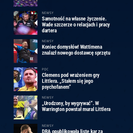
ney
3
Huybrechts
6
v.Duijvenbode
6
venhoven
6
S. Price
1
v.d.Weerd
3
0.07, 19:30 (R1)
10.07, 19:00 (R1)
10.07, 16:30 (R1)
NEWSY
Samotność na własne życzenie.
lacek
6
Joyce
6
Wade szczerze o relacjach i pracy
fin
5
Varila
1
dartera
0.07, 13:30 (R1)
10.07, 13:00 (R1)
NEWSY
Koniec domysłów! Wattimena
znalazł nowego dostawcę sprzętu
PDC
Clemens pod wrażeniem gry
Littlera. „Stałem się jego
psychofanem”
NEWSY
„Urodzony, by wygrywać”. W
Warrington powstał mural Littlera
NEWSY
DRA opublikowała listę kar za