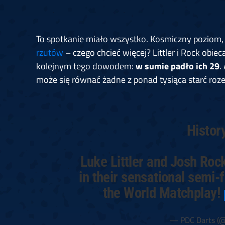
To spotkanie miało wszystko. Kosmiczny poziom, 
rzutów
– czego chcieć więcej? Littler i Rock obiec
kolejnym tego dowodem:
w sumie padło ich 29
.
może się równać żadne z ponad tysiąca starć roze
Histor
Luke Littler and Josh Roc
in their sensational semi-
the World Matchplay!
— PDC Darts (@