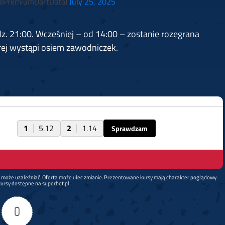
@PremiumDartData)
July 25, 2025
dz. 21:00. Wcześniej – od 14:00 – zostanie rozegrana
rej wystąpi osiem zawodniczek.
1
5.12
2
1.14
Sprawdzam
d może uzależniać. Oferta może ulec zmianie. Prezentowane kursy mają charakter poglądowy.
ursy dostępne na superbet.pl
0