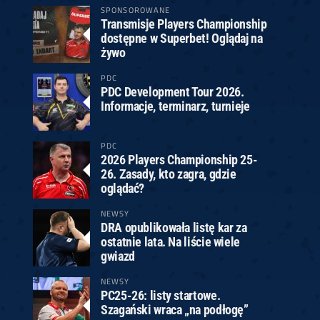
SPONSOROWANE
Transmisje Players Championship
dostępne w Superbet! Oglądaj na
żywo
PDC
PDC Development Tour 2026.
Informacje, terminarz, turnieje
PDC
2026 Players Championship 25-
26. Zasady, kto zagra, gdzie
oglądać?
NEWSY
DRA opublikowała listę kar za
ostatnie lata. Na liście wiele
gwiazd
NEWSY
PC25-26: listy startowe.
Szagański wraca „na podłogę”