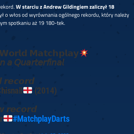
rekord.
W starciu z Andrew Gildingiem zaliczył 18
Był o włos od wyrównania ogólnego rekordu, który należy
nym spotkaniu aż 19 180-tek.
𝗪𝗼𝗿𝗹𝗱 𝗠𝗮𝘁𝗰𝗵𝗽𝗹𝗮𝘆
 𝘢 𝘘𝘶𝘢𝘳𝘵𝘦𝘳𝘧𝘪𝘯𝘢𝘭
 𝙧𝙚𝙘𝙤𝙧𝙙
hisnall
(2014)
 𝙧𝙚𝙘𝙤𝙧𝙙
r
#MatchplayDarts