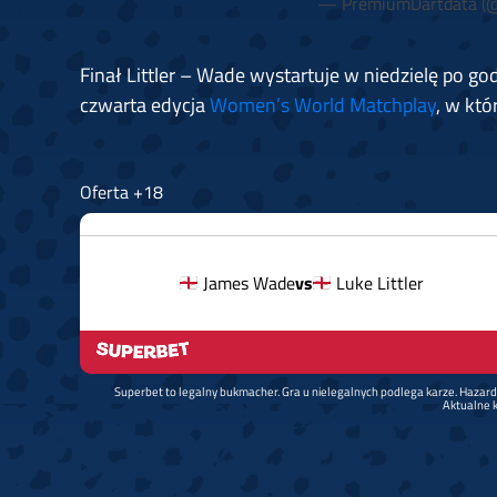
— PremiumDartdata (
Finał Littler – Wade wystartuje w niedzielę po go
czwarta edycja
Women’s World Matchplay
, w któ
Oferta +18
James Wade
vs
Luke Littler
Superbet to legalny bukmacher. Gra u nielegalnych podlega karze. Hazar
Aktualne k