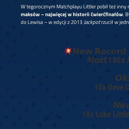
W tegorocznym Matchplayu Littler pobił też inny 
maksów – najwięcej w historii ćwierćfinałów
. 
do Lewisa – w edycji z 2013
Jackpot
rzucił w jed
𝗡𝗲𝘄 𝗥𝗲𝗰𝗼𝗿𝗱 
𝘔𝘰𝘴𝘵 180𝘴 𝘪𝘯
𝙊𝙡
15x Dave C
𝙉𝙚
18x Luke Little