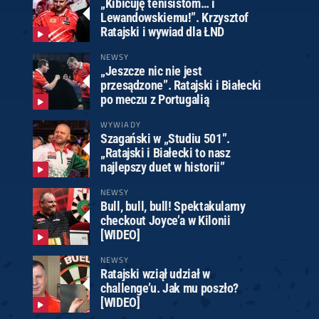
„Kibicuję tenisistom… i
Lewandowskiemu!”. Krzysztof
Ratajski i wywiad dla ŁND
NEWSY
„Jeszcze nic nie jest
przesądzone”. Ratajski i Białecki
po meczu z Portugalią
WYWIADY
Szagański w „Studiu 501”.
„Ratajski i Białecki to nasz
najlepszy duet w historii”
NEWSY
Bull, bull, bull! Spektakularny
checkout Joyce’a w Kilonii
[WIDEO]
NEWSY
Ratajski wziął udział w
challenge’u. Jak mu poszło?
[WIDEO]