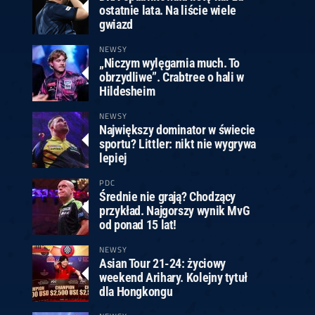
ostatnie lata. Na liście wiele
gwiazd
NEWSY
„Niczym wylęgarnia much. To
obrzydliwe”. Crabtree o hali w
Hildesheim
NEWSY
Największy dominator w świecie
sportu? Littler: nikt nie wygrywa
lepiej
PDC
Średnie nie grają? Chodzący
przykład. Najgorszy wynik MvG
od ponad 15 lat!
NEWSY
Asian Tour 21-24: życiowy
weekend Arihary. Kolejny tytuł
dla Hongkongu