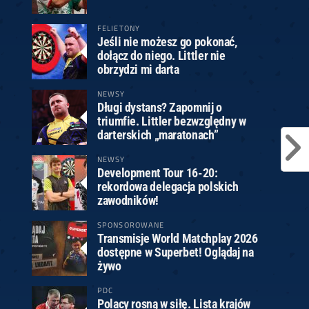
FELIETONY
Jeśli nie możesz go pokonać,
dołącz do niego. Littler nie
obrzydzi mi darta
NEWSY
Długi dystans? Zapomnij o
triumfie. Littler bezwzględny w
darterskich „maratonach”
NEWSY
Development Tour 16-20:
rekordowa delegacja polskich
zawodników!
SPONSOROWANE
Transmisje World Matchplay 2026
dostępne w Superbet! Oglądaj na
żywo
PDC
Polacy rosną w siłę. Lista krajów