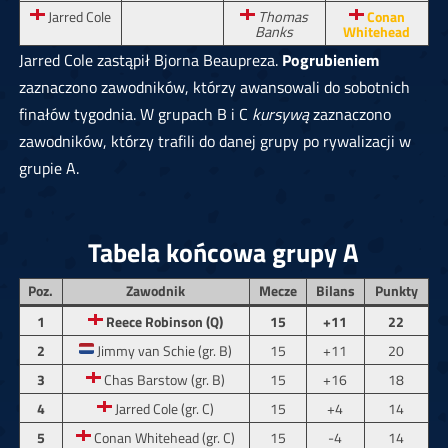
Jarred Cole
Thomas
Conan
Banks
Whitehead
Jarred Cole zastąpił Bjorna Beaupreza.
Pogrubieniem
zaznaczono zawodników, którzy awansowali do sobotnich
finałów tygodnia. W grupach B i C
kursywą
zaznaczono
zawodników, którzy trafili do danej grupy po rywalizacji w
grupie A.
Tabela końcowa grupy A
Poz.
Zawodnik
Mecze
Bilans
Punkty
1
Reece Robinson (Q)
15
+11
22
2
Jimmy van Schie (gr. B)
15
+11
20
3
Chas Barstow (gr. B)
15
+16
18
4
Jarred Cole (gr. C)
15
+4
14
5
Conan Whitehead (gr. C)
15
-4
14