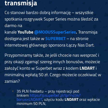
transmisja
Co stanowi bardzo dobrą informację – wszystkie
spotkania rozgrywek Super Series można śledzić za
darmo na
kanale
YouTube
@MODUSSuperSeries
.
Transmisja
dostępna jest także w
SUPERBET
– na stronie
internetowej głównego sponsora Łączy Nas Dart.
Przypominamy także, że jeśli chcecie nas wesprzeć i
przy okazji zgarnąć szereg innych bonusów, możecie
założyć konto w Superbet wraz z kodem
LNDART
i
minimalną wpłatą 50 zł. Czego możecie oczekiwać w
zamian?
35 PLN freebetu – przy rejestracji pod
linkiem
https://lp.superbet.pl/lp/lnd34?
bonus=LNDART
, użyciu kodu
LNDART
oraz wpłacie
minimum 50 PLN,