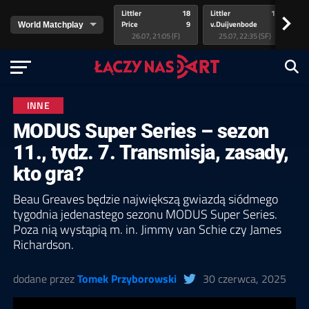
Littler
18
Littler
17
Pr
>
Price
9
v.Duijvenbode
5
va
26.07, 21:05 (F)
25.07, 22:35 (SF)
INNE
MODUS Super Series – sezon
11., tydz. 7. Transmisja, zasady,
kto gra?
Beau Greaves będzie największą gwiazdą siódmego
tygodnia jedenastego sezonu MODUS Super Series.
Poza nią wystąpią m. in. Jimmy van Schie czy James
Richardson.
dodane przez
Tomek Przyborowski
30 czerwca, 2025