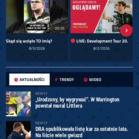
00:26
01:40:24
Skąd się wzięło TO imię?
LIVE: Development Tour 20.
8/3/2026
8/2/2026
AKTUALNOŚCI
TRENDY
WIDEO
NEWSY
„Urodzony, by wygrywać”. W Warrington
powstał mural Littlera
NEWSY
DRA opublikowała listę kar za ostatnie lata.
Na liście wiele gwiazd