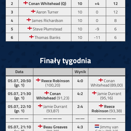
2
Conan Whitehead (Q)
10
+4
12
3
Aaron Turner
10
0
12
4
James Richardson
10
0
8
5
Steve Plumstead
10
-9
6
6
Thomas Banks
10
-11
6
Finały tygodnia
Data
Wynik
05.07, 20:50
Reece Robinson
4:0
Conan
(gr. 1)
(100,20)
Whitehead (89,00)
05.07, 21:30
Conan
4:2
Jamie Durrant
(gr. 1)
Whitehead
(91,23)
(95,16)
05.07, 22:10
Jamie Durrant
2:4
Reece
(gr. 1)
(93,87)
Robinson
(93,38)
————
————
——
————
05.07, 21:10
Beau Greaves
4:3
Jimmy van