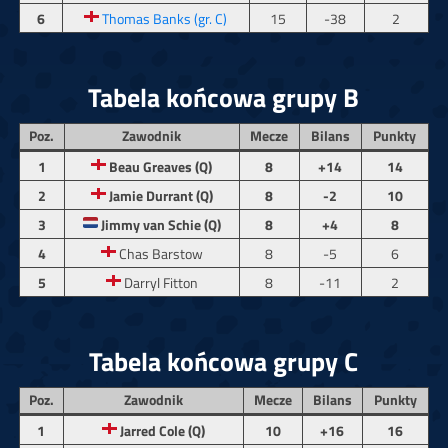
6
Thomas Banks (gr. C)
15
-38
2
Tabela końcowa grupy B
Poz.
Zawodnik
Mecze
Bilans
Punkty
1
Beau Greaves (Q)
8
+14
14
2
Jamie Durrant (Q)
8
-2
10
3
Jimmy van Schie (Q)
8
+4
8
4
Chas Barstow
8
-5
6
5
Darryl Fitton
8
-11
2
Tabela końcowa grupy C
Poz.
Zawodnik
Mecze
Bilans
Punkty
1
Jarred Cole (Q)
10
+16
16