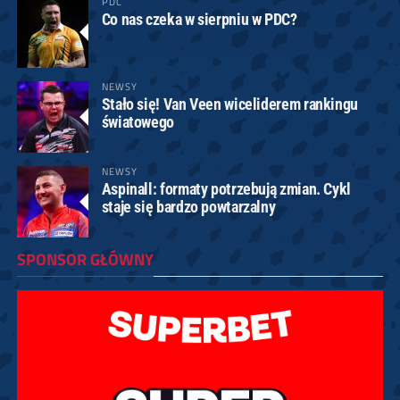
PDC
Co nas czeka w sierpniu w PDC?
NEWSY
Stało się! Van Veen wiceliderem rankingu
światowego
NEWSY
Aspinall: formaty potrzebują zmian. Cykl
staje się bardzo powtarzalny
SPONSOR GŁÓWNY