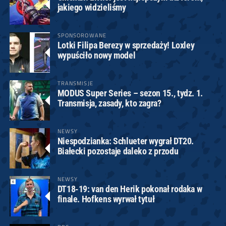
jakiego widzieliśmy
SPONSOROWANE
Lotki Filipa Berezy w sprzedaży! Loxley
wypuściło nowy model
TRANSMISJE
MODUS Super Series – sezon 15., tydz. 1.
Transmisja, zasady, kto zagra?
NEWSY
Niespodzianka: Schlueter wygrał DT20.
Białecki pozostaje daleko z przodu
NEWSY
DT18-19: van den Herik pokonał rodaka w
finale. Hofkens wyrwał tytuł