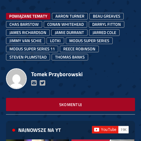
POWIĄZANE TEMATY
AARON TURNER
BEAU GREAVES
CHAS BARSTOW
CONAN WHITEHEAD
DARRYL FITTON
JAMES RICHARDSON
JAMIE DURRANT
JARRED COLE
JIMMY VAN SCHIE
LOTKI
MODUS SUPER SERIES
MODUS SUPER SERIES 11
REECE ROBINSON
STEVEN PLUMSTEAD
THOMAS BANKS
Tomek Przyborowski
SKOMENTUJ
NAJNOWSZE NA YT