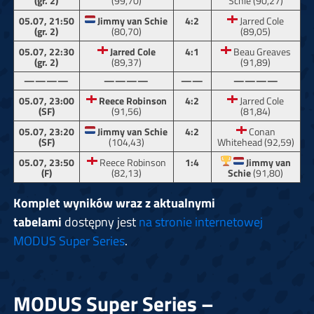
(gr. 2)
(99,70)
Schie (90,27)
05.07, 21:50
Jimmy van Schie
4:2
Jarred Cole
(gr. 2)
(80,70)
(89,05)
05.07, 22:30
Jarred Cole
4:1
Beau Greaves
(gr. 2)
(89,37)
(91,89)
————
————
——
————
05.07, 23:00
Reece Robinson
4:2
Jarred Cole
(SF)
(91,56)
(81,84)
05.07, 23:20
Jimmy van Schie
4:2
Conan
(SF)
(104,43)
Whitehead (92,59)
05.07, 23:50
Reece Robinson
1:4
Jimmy van
(F)
(82,13)
Schie
(91,80)
Komplet wyników wraz z aktualnymi
tabelami
dostępny jest
na stronie internetowej
MODUS Super Series
.
MODUS Super Series –