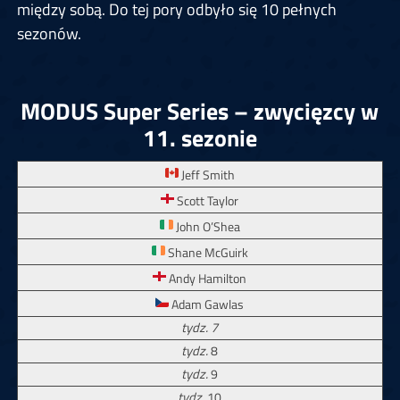
między sobą. Do tej pory odbyło się 10 pełnych
sezonów.
MODUS Super Series – zwycięzcy w
11. sezonie
Jeff Smith
Scott Taylor
John O’Shea
Shane McGuirk
Andy Hamilton
Adam Gawlas
tydz. 7
tydz.
8
tydz.
9
tydz.
10