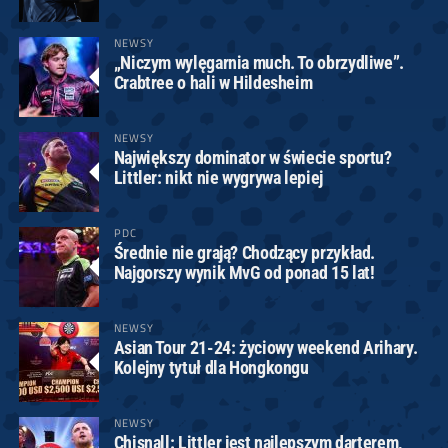
NEWSY
„Niczym wylęgarnia much. To obrzydliwe”.
Crabtree o hali w Hildesheim
NEWSY
Największy dominator w świecie sportu?
Littler: nikt nie wygrywa lepiej
PDC
Średnie nie grają? Chodzący przykład.
Najgorszy wynik MvG od ponad 15 lat!
NEWSY
Asian Tour 21-24: życiowy weekend Arihary.
Kolejny tytuł dla Hongkongu
NEWSY
Chisnall: Littler jest najlepszym darterem,