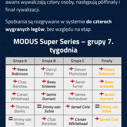
awans wywalczają cztery osoby, następują półfinały i
finał rywalizacji.
Spotkania są rozgrywane w systemie
do czterech
wygranych legów
, bez względu na etap.
MODUS Super Series – grupy 7.
tygodnia
Grupa A
Grupa B
Grupa C
Finały
Reece
Darryl
Steven
Reece
Robinson
Fitton
Plumstead
Robinson
Chas
Beau
Aaron
Beau
Barstow
Greaves
Turner
Greaves
Conan
Jamie
James
Jamie
Whitehead
Durrant
Richardson
Durrant
Thomas
Jimmy van
Jarred Cole
Jimmy van
Banks
Schie
Schie
Jimmy van
Chas
Conan
Jarred Cole
Schie
Barstow
Whitehead