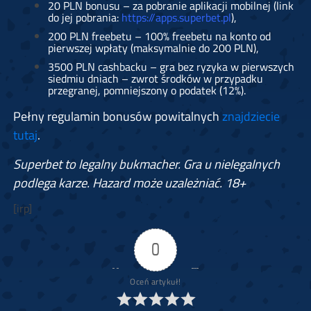
20 PLN bonusu – za pobranie aplikacji mobilnej (link
do jej pobrania:
https://apps.superbet.pl
),
200 PLN freebetu – 100% freebetu na konto od
pierwszej wpłaty (maksymalnie do 200 PLN),
3500 PLN cashbacku – gra bez ryzyka w pierwszych
siedmiu dniach – zwrot środków w przypadku
przegranej, pomniejszony o podatek (12%).
Pełny regulamin bonusów powitalnych
znajdziecie
tutaj
.
Superbet to legalny bukmacher. Gra u nielegalnych
podlega karze. Hazard może uzależniać. 18+
[irp]
0
Oceń artykuł!