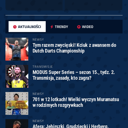
AKTUALNOŚCI
TRENDY
WIDEO
NEWSY
Tym razem zwycięski! Kciuk z awansem do
Dutch Darts Championship
TRANSMISJE
MODUS Super Series – sezon 15., tydz. 2.
Transmisja, zasady, kto zagra?
NEWSY
701 w 12 lotkach! Wielki wyczyn Muramatsu
w rodzimych rozgrywkach
NEWSY
Afera: Jehirszki, Grudziecki i Herberg.