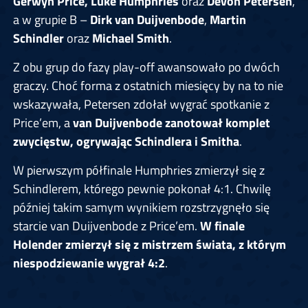
Gerwyn Price, Luke Humphries
oraz
Devon Petersen
,
a w grupie B –
Dirk van Duijvenbode
,
Martin
Schindler
oraz
Michael Smith
.
Z obu grup do fazy play-off awansowało po dwóch
graczy. Choć forma z ostatnich miesięcy by na to nie
wskazywała, Petersen zdołał wygrać spotkanie z
Price’em, a
van Duijvenbode zanotował komplet
zwycięstw, ogrywając Schindlera i Smitha
.
W pierwszym półfinale Humphries zmierzył się z
Schindlerem, którego pewnie pokonał 4:1. Chwilę
później takim samym wynikiem rozstrzygnęło się
starcie van Duijvenbode z Price’em.
W finale
Holender zmierzył się z mistrzem świata, z którym
niespodziewanie wygrał 4:2
.