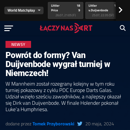
Littler
18
Littler
17
Pr
>
Price
9
v.Duijvenbode
5
va
26.07, 21:05 (F)
25.07, 22:35 (SF)
NEWSY
Powrót do formy? Van
Duijvenbode wygrał turniej w
Niemczech!
W Mannheim został rozegrany kolejny w tym roku
turniej pokazowy z cyklu PDC Europe Darts Galas.
Udział wzięło sześciu zawodników, a najlepszy okazał
się Dirk van Duijvenbode. W finale Holender pokonał
Luke’a Humphriesa.
dodane przez
Tomek Przyborowski
20 maja, 2024