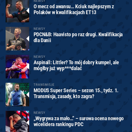
NEWSY
O mecz od awansu… Kciuk najlepszym z
Polaków w kwalifikacjach ET13
NEWSY
PDCN&B: Haavisto po raz drugi. Kwalifikacja
dla Danii
NEWSY
Aspinall: Littler? To mój dobry kumpel, ale
mógłby już wyp***dalać
TRANSMISJE
MODUS Super Series – sezon 15., tydz. 1.
Transmisja, zasady, kto zagra?
NEWSY
„Wygrywa za mało…” – surowa ocena nowego
wicelidera rankingu PDC