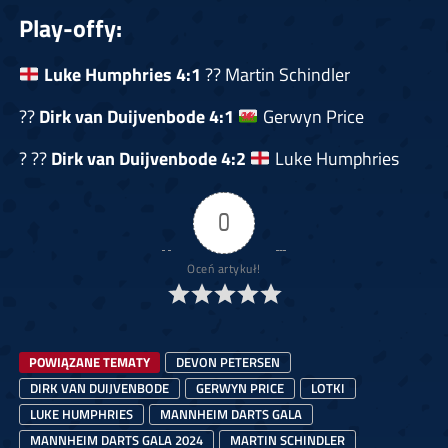
Play-offy:
Luke Humphries
4:1
?? Martin Schindler
??
Dirk van Duijvenbode
4:1
Gerwyn Price
? ??
Dirk van Duijvenbode
4:2
Luke Humphries
0
Oceń artykuł!
POWIĄZANE TEMATY
DEVON PETERSEN
DIRK VAN DUIJVENBODE
GERWYN PRICE
LOTKI
LUKE HUMPHRIES
MANNHEIM DARTS GALA
MANNHEIM DARTS GALA 2024
MARTIN SCHINDLER