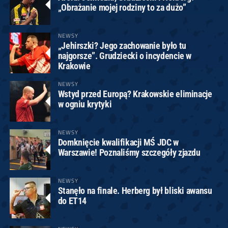
„Obrażanie mojej rodziny to za dużo”
NEWSY
„Jehirszki? Jego zachowanie było tu
najgorsze”. Grudziecki o incydencie w
Krakowie
NEWSY
Wstyd przed Europą? Krakowskie eliminacje
w ogniu krytyki
NEWSY
Domknięcie kwalifikacji MŚ JDC w
Warszawie! Poznaliśmy szczegóły zjazdu
NEWSY
Stanęło na finale. Herberg był bliski awansu
do ET14