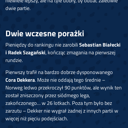
niewiele lepszy, ale na tyle dobry, by oddać zaledwie
dwie partie.
Dwie wczesne porażki
Pieniędzy do rankingu nie zarobili
Sebastian Białecki
i Radek Szagański
, kończąc zmagania na pierwszej
rundzie.
Pierwszy trafił na bardzo dobrze dysponowanego
Cora Dekkera
. Może nie oddają tego średnie –
Norweg ledwo przekroczył 90 punktów, ale wynik ten
został zniszczony przez siódmego lega,
zakończonego… w 26 lotkach. Poza tym było bez
zarzutu – Dekker nie wygrał żadnej z innych partii w
więcej niż pięciu podejściach.