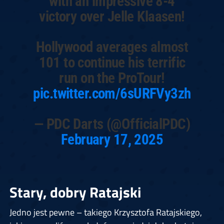
with an impressive 8-4
victory over Jelle Klaasen!
Hollywood averages almost
101 to continue his terrific
run on the ProTour!
pic.twitter.com/6sURFVy3zh
— PDC Darts (@OfficialPDC)
February 17, 2025
Stary, dobry Ratajski
Jedno jest pewne – takiego Krzysztofa Ratajskiego,