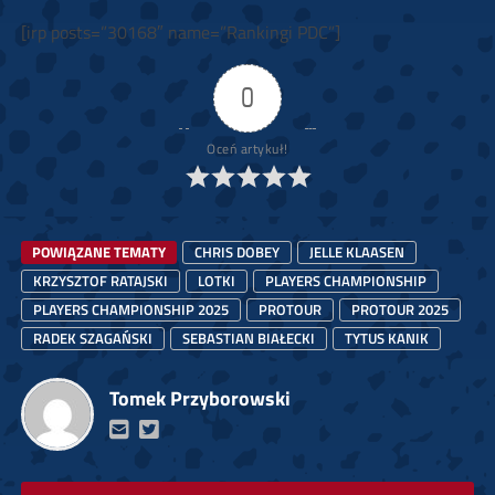
[irp posts=”30168″ name=”Rankingi PDC”]
0
Oceń artykuł!
POWIĄZANE TEMATY
CHRIS DOBEY
JELLE KLAASEN
KRZYSZTOF RATAJSKI
LOTKI
PLAYERS CHAMPIONSHIP
PLAYERS CHAMPIONSHIP 2025
PROTOUR
PROTOUR 2025
RADEK SZAGAŃSKI
SEBASTIAN BIAŁECKI
TYTUS KANIK
Tomek Przyborowski