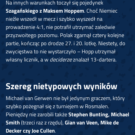
Na innych warunkach toczył się pojedynek
Szagańskiego z Maksem Hoppem
. Choć Niemiec
nieźle wszedł w mecz i szybko wyszedł na
prowadzenie 4:1, nie potrafił utrzymać zaledwie
przyzwoitego poziomu. Polak zgarnął cztery kolejne
partie, kończąc po drodze 27. i 20. lotkę. Niestety, do
zwycięstwa to nie wystarczyło – Hopp utrzymał
własny licznik, a w
deciderze
znalazł 13-dartera.
Szereg nietypowych wyników
Michael van Gerwen nie był jedynym graczem, który
szybko pożegnał się z turniejem w Rosmalen.
Pieniędzy nie zarobili także
Stephen Bunting, Michael
Smith
(trzeci raz z rzędu),
Gian van Veen, Mike de
Decker czy Joe Cullen
.