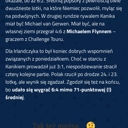
okazale, bo aż 6:2. Średnią popsuły z pewnością dwie
dwudzieste lotki, na które Niemiec pozwolił, myląc się
na podwójnych. W drugiej rundzie rywalem Kanika
miał być Michael van Gerwen. Miał być, ale na
własnej ziemi przegrał 4:6 z
Michaelem Flynnem
–
graczem z Challenge Touru.
Dla Irlandczyka to był koniec dobrych wspomnień
związanych z poniedziałkiem. Choć w starciu z
Kanikiem prowadził już 3:1, niespodziewanie stracił
cztery kolejne partie. Polak rzucił po drodze 24. i 23.
lotkę, ale wynik się zgadzał. Zgodził się też na końcu,
bo
udało się wygrać 6:4 mimo 71-punktowej (!)
średniej
.
Tak też można…