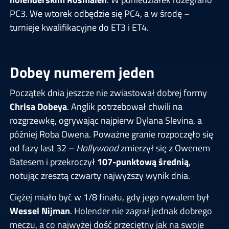
PC3. We wtorek odbędzie się PC4, a w środę –
turnieje kwalifikacyjne do ET3 i ET4.
Dobey numerem jeden
Początek dnia jeszcze nie zwiastował dobrej formy
Chrisa Dobeya
. Anglik potrzebował chwili na
rozgrzewkę, ogrywając najpierw Dylana Slevina, a
później Roba Owena. Poważne granie rozpoczęło się
od fazy last 32 –
Hollywood
zmierzył się z Owenem
Batesem i przekroczył
107-punktową średnią
,
notując zresztą czwarty najwyższy wynik dnia.
Ciężej miało być w 1/8 finału, gdy jego rywalem był
Wessel Nijman
. Holender nie zagrał jednak dobrego
meczu, a co najwyżej dość przeciętny jak na swoje