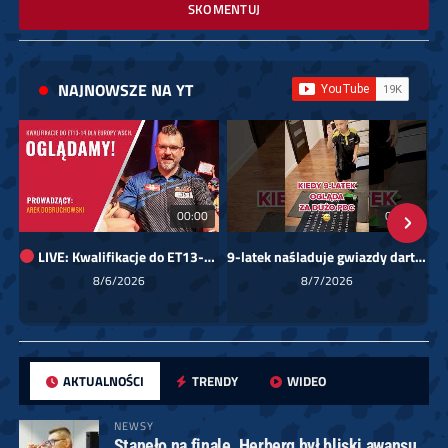
SKOMENTUJ
NAJNOWSZE NA YT
00:00
01:08
LIVE: Kwalifikacje do ET13-14 dla Europy Wschodniej
9-latek naśladuje gwiazdy darta!
Sk
8/6/2026
8/7/2026
AKTUALNOŚCI
TRENDY
WIDEO
NEWSY
Stanęło na finale. Herberg był bliski awansu