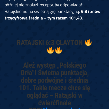
później nie znalazł recepty, by odpowiadać
Ratajskiemu na świetną grę punktacyjną.
6:3 i znów
trzycyfrowa średnia – tym razem 101,43
.
RATAJSKI 6:3 CLAYTON
Ależ występ „Polskiego
Orła”! Świetna punktacja,
dobre podwójne i średnia
101. Takie mecze chce się
oglądać – Ratajski w
ćwierćfinale