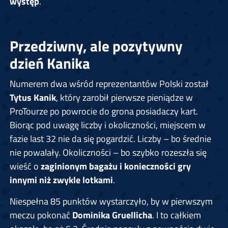
występ
.
Przedziwny, ale pozytywny
dzień Kanika
Numerem dwa wśród reprezentantów Polski został
Tytus Kanik
, który zarobił pierwsze pieniądze w
ProTourze po powrocie do grona posiadaczy kart.
Biorąc pod uwagę liczby i okoliczności, miejscem w
fazie last 32 nie da się pogardzić. Liczby – bo średnie
nie powalały. Okoliczności – bo szybko rozeszła się
wieść o
zaginionym bagażu i konieczności gry
innymi niż zwykle lotkami
.
Niespełna 85 punktów wystarczyło, by w pierwszym
meczu pokonać
Dominika Gruellicha
. I to całkiem