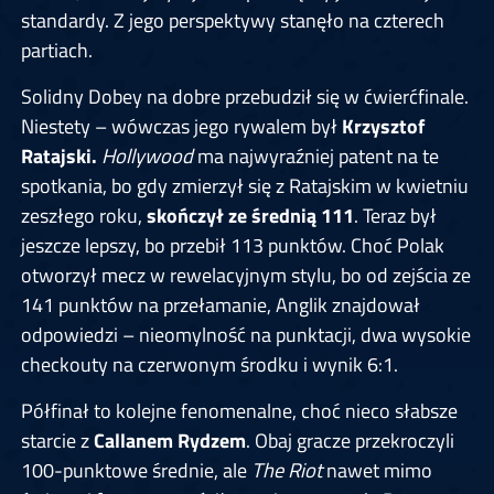
standardy. Z jego perspektywy stanęło na czterech
partiach.
Solidny Dobey na dobre przebudził się w ćwierćfinale.
Niestety – wówczas jego rywalem był
Krzysztof
Ratajski.
Hollywood
ma najwyraźniej patent na te
spotkania, bo gdy zmierzył się z Ratajskim w kwietniu
zeszłego roku,
skończył ze średnią 111
. Teraz był
jeszcze lepszy, bo przebił 113 punktów. Choć Polak
otworzył mecz w rewelacyjnym stylu, bo od zejścia ze
141 punktów na przełamanie, Anglik znajdował
odpowiedzi – nieomylność na punktacji, dwa wysokie
checkouty na czerwonym środku i wynik 6:1.
Półfinał to kolejne fenomenalne, choć nieco słabsze
starcie z
Callanem Rydzem
. Obaj gracze przekroczyli
100-punktowe średnie, ale
The Riot
nawet mimo