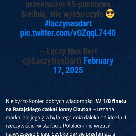
przekroczył 95-punktową
średnią. Nie wystarczyło
#laczynasdart
pic.twitter.com/vGZqqL7440
— Łączy Nas Dart
(@LaczyNasDart)
February
17, 2025
Nie był to koniec dobrych wiadomości.
W 1/8 finału
na Ratajskiego czekał Jonny Clayton
– uznana
marka, ale jego gra była tego dnia daleka od ideału. I
rzeczywiście, w starciu z Polakiem nie wrzucił
najwyższego biegu. Szybko dał się przełamać, a