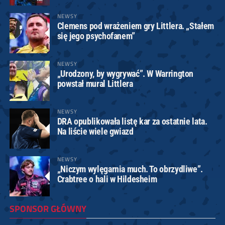
NEWSY
Clemens pod wrażeniem gry Littlera. „Stałem
się jego psychofanem”
NEWSY
„Urodzony, by wygrywać”. W Warrington
powstał mural Littlera
NEWSY
DRA opublikowała listę kar za ostatnie lata.
Na liście wiele gwiazd
NEWSY
„Niczym wylęgarnia much. To obrzydliwe”.
Crabtree o hali w Hildesheim
SPONSOR GŁÓWNY