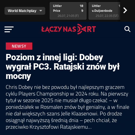
Littler
18
Littler
17
Pr
>
Price
9
v.Duijvenbode
5
va
26.07, 21:05 (F)
25.07, 22:35 (SF)
NEWSY
Poziom z innej ligi: Dobey
wygrał PC3. Ratajski znów był
mocny
Chris Dobey nie bez powodu był najlepszym graczem
cyklu Players Championship w 2024 roku. Na pierwszy
tytuł w sezonie 2025 nie musiał długo czekać – w
poniedziałek w Rosmalen znów był genialny, a w finale
nie dał większych szans Jelle Klaasenowi. Po drodze
osiągnął najwyższą średnią dnia – pech chciał, że
przeciwko Krzysztofowi Ratajskiemu…