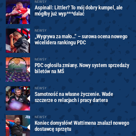
NEWSY
Aspinall: Littler? To mój dobry kumpel, ale
mógłby już wyp***dalać
NEWSY
„Wygrywa za mało…” – surowa ocena nowego
wicelidera rankingu PDC
NEWSY
PDC ogłosiła zmiany. Nowy system sprzedaży
biletów na MŚ
NEWSY
Samotność na własne życzenie. Wade
szczerze o relacjach i pracy dartera
NEWSY
Koniec domysłów! Wattimena znalazł nowego
dostawcę sprzętu