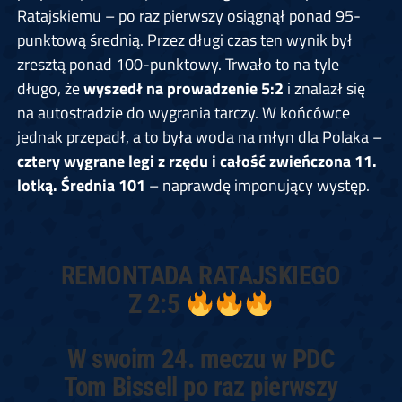
Ratajskiemu – po raz pierwszy osiągnął ponad 95-
punktową średnią. Przez długi czas ten wynik był
zresztą ponad 100-punktowy. Trwało to na tyle
długo, że
wyszedł na prowadzenie 5:2
i znalazł się
na autostradzie do wygrania tarczy. W końcówce
jednak przepadł, a to była woda na młyn dla Polaka –
cztery wygrane legi z rzędu i całość zwieńczona 11.
lotką. Średnia 101
– naprawdę imponujący występ.
REMONTADA RATAJSKIEGO
Z 2:5
W swoim 24. meczu w PDC
Tom Bissell po raz pierwszy