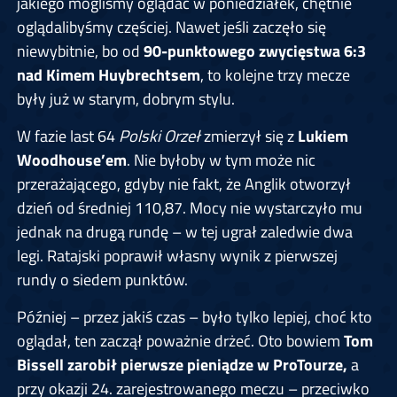
jakiego mogliśmy oglądać w poniedziałek, chętnie
oglądalibyśmy częściej. Nawet jeśli zaczęło się
niewybitnie, bo od
90-punktowego zwycięstwa 6:3
nad Kimem Huybrechtsem
, to kolejne trzy mecze
były już w starym, dobrym stylu.
W fazie last 64
Polski Orzeł
zmierzył się z
Lukiem
Woodhouse’em
. Nie byłoby w tym może nic
przerażającego, gdyby nie fakt, że Anglik otworzył
dzień od średniej 110,87. Mocy nie wystarczyło mu
jednak na drugą rundę – w tej ugrał zaledwie dwa
legi. Ratajski poprawił własny wynik z pierwszej
rundy o siedem punktów.
Później – przez jakiś czas – było tylko lepiej, choć kto
oglądał, ten zaczął poważnie drżeć. Oto bowiem
Tom
Bissell zarobił pierwsze pieniądze w ProTourze,
a
przy okazji 24. zarejestrowanego meczu – przeciwko