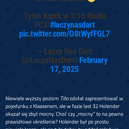
Tytus Kanik w 1/16 finału
PC3!
#laczynasdart
pic.twitter.com/O8tWyfFGL7
— Łączy Nas Dart
(@LaczyNasDart)
February
17, 2025
Niewiele wyższy poziom
Tito
zdołał zaprezentować w
pojedynku z Klaasenem, ale w fazie last 32 Holender
okazał się zbyt mocny. Choć czy „mocny” to na pewno
prawidłowe określenie? Holender był po prostu