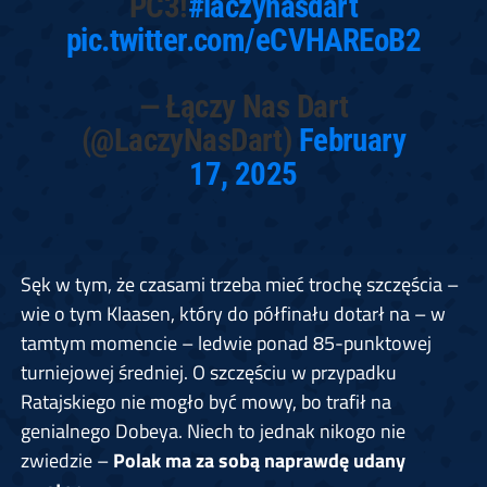
PC3!
#laczynasdart
pic.twitter.com/eCVHAREoB2
— Łączy Nas Dart
(@LaczyNasDart)
February
17, 2025
Sęk w tym, że czasami trzeba mieć trochę szczęścia –
wie o tym Klaasen, który do półfinału dotarł na – w
tamtym momencie – ledwie ponad 85-punktowej
turniejowej średniej. O szczęściu w przypadku
Ratajskiego nie mogło być mowy, bo trafił na
genialnego Dobeya. Niech to jednak nikogo nie
zwiedzie –
Polak ma za sobą naprawdę udany