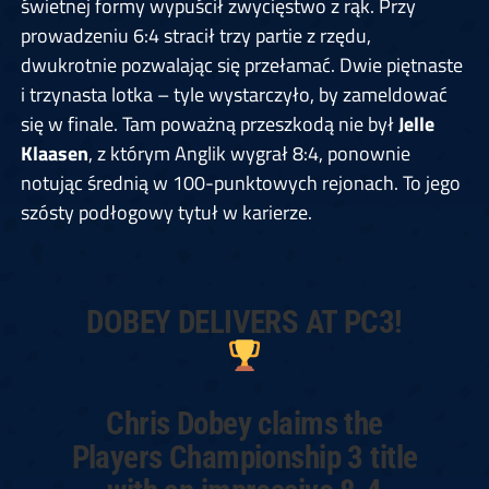
świetnej formy wypuścił zwycięstwo z rąk. Przy
prowadzeniu 6:4 stracił trzy partie z rzędu,
dwukrotnie pozwalając się przełamać. Dwie piętnaste
i trzynasta lotka – tyle wystarczyło, by zameldować
się w finale. Tam poważną przeszkodą nie był
Jelle
Klaasen
, z którym Anglik wygrał 8:4, ponownie
notując średnią w 100-punktowych rejonach. To jego
szósty podłogowy tytuł w karierze.
DOBEY DELIVERS AT PC3!
Chris Dobey claims the
Players Championship 3 title