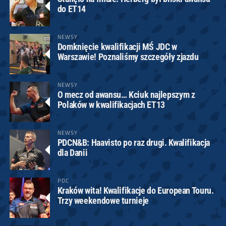
do ET14
NEWSY
Domknięcie kwalifikacji MŚ JDC w
Warszawie! Poznaliśmy szczegóły zjazdu
NEWSY
O mecz od awansu… Kciuk najlepszym z
Polaków w kwalifikacjach ET13
NEWSY
PDCN&B: Haavisto po raz drugi. Kwalifikacja
dla Danii
PDC
Kraków wita! Kwalifikacje do European Touru.
Trzy weekendowe turnieje