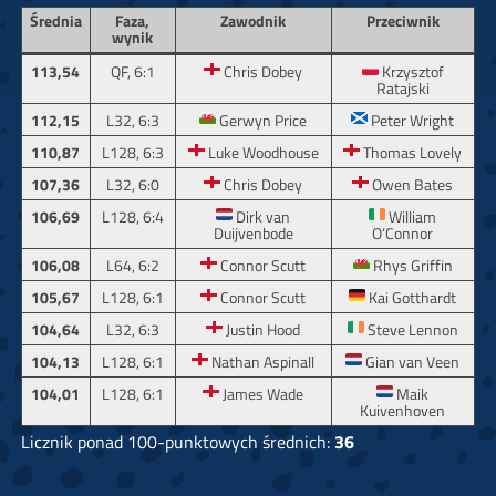
Średnia
Faza,
Zawodnik
Przeciwnik
wynik
113,54
QF, 6:1
Chris Dobey
Krzysztof
Ratajski
112,15
L32, 6:3
Gerwyn Price
Peter Wright
110,87
L128, 6:3
Luke Woodhouse
Thomas Lovely
107,36
L32, 6:0
Chris Dobey
Owen Bates
106,69
L128, 6:4
Dirk van
William
Duijvenbode
O’Connor
106,08
L64, 6:2
Connor Scutt
Rhys Griffin
105,67
L128, 6:1
Connor Scutt
Kai Gotthardt
104,64
L32, 6:3
Justin Hood
Steve Lennon
104,13
L128, 6:1
Nathan Aspinall
Gian van Veen
104,01
L128, 6:1
James Wade
Maik
Kuivenhoven
Licznik ponad 100-punktowych średnich:
36