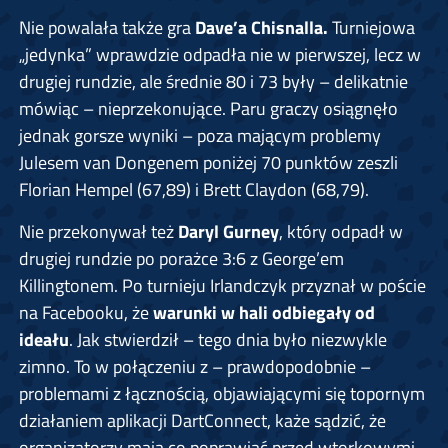
Nie powalała także gra
Dave’a Chisnalla.
Turniejowa
„jedynka” wprawdzie odpadła nie w pierwszej, lecz w
drugiej rundzie, ale średnie 80 i 73 były – delikatnie
mówiąc – nieprzekonujące. Paru graczy osiągnęło
jednak gorsze wyniki – poza mającym problemy
Julesem van Dongenem poniżej 70 punktów zeszli
Florian Hempel (67,89) i Brett Claydon (68,79).
Nie przekonywał też
Daryl Gurney
, który odpadł w
drugiej rundzie po porażce 3:6 z George’em
Killingtonem. Po turnieju Irlandczyk przyznał w poście
na Facebooku, że
warunki w hali odbiegały od
ideału
. Jak stwierdził – tego dnia było niezwykle
zimno. To w połączeniu z – prawdopodobnie –
problemami z łącznością, objawiającymi się topornym
działaniem aplikacji DartConnect, każe sądzić, że
organizatorzy mają co poprawiać przed wtorkowymi