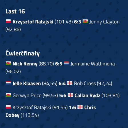
Last 16
Krzysztof Ratajski
(101,43)
6:3
Jonny Clayton
(92,86)
Ćwierćfinały
Nick Kenny
(88,70)
6:5
Jermaine Wattimena
(96,02)
Jelle Klaasen
(84,55)
6:4
Rob Cross (92,24)
Gerwyn Price (99,53)
5:6
Callan Rydz
(103,81)
Krzysztof Ratajski (91,55)
1:6
Chris
Dobey
(113,54)