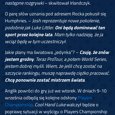
następne rozgrywki
– skwitował Irlandczyk.
O parę słów uznania pod adresem Rocka pokusił się
Humphries. –
Josh reprezentuje nowe pokolenie,
podobnie jak Luke Littler.
Oni będą dominować ten
sport przez kolejne lata
. Mam tylko nadzieję, że ja
wciąż będę w tym uczestniczył
.
Jakie plany ma światowa „jedynka”? –
Czuję, że znów
jestem groźny
. Teraz ProTour, a potem World Series,
jestem dobrej myśli. Wiem, że jeśli chcę zostać na
szczycie rankingu, muszę naprawdę ciężko pracować.
Chcę ponownie zostać mistrzem świata
.
Anglik powróci do gry już we wtorek. W dniach 9-10
września odbędą się kolejne odsłony
Players
Championship
.
Cool Hand Luke
walczył będzie o
poprawę sytuacji w wyścigu o Players Championship