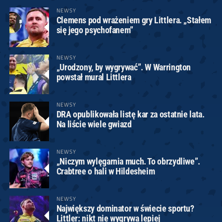
NEWSY
Clemens pod wrażeniem gry Littlera. „Stałem
się jego psychofanem”
NEWSY
„Urodzony, by wygrywać”. W Warrington
powstał mural Littlera
NEWSY
DRA opublikowała listę kar za ostatnie lata.
Na liście wiele gwiazd
NEWSY
„Niczym wylęgarnia much. To obrzydliwe”.
Crabtree o hali w Hildesheim
NEWSY
Największy dominator w świecie sportu?
Littler: nikt nie wygrywa lepiej