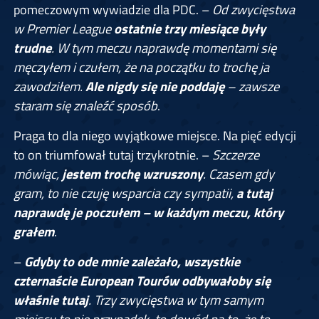
pomeczowym wywiadzie dla PDC. –
Od zwycięstwa
w Premier League
ostatnie trzy miesiące były
trudne
. W tym meczu naprawdę momentami się
męczyłem i czułem, że na początku to trochę ja
zawodziłem.
Ale nigdy się nie poddaję
– zawsze
staram się znaleźć sposób
.
Praga to dla niego wyjątkowe miejsce. Na pięć edycji
to on triumfował tutaj trzykrotnie. –
Szczerze
mówiąc,
jestem trochę wzruszony
. Czasem gdy
gram, to nie czuję wsparcia czy sympatii,
a tutaj
naprawdę je poczułem – w każdym meczu, który
grałem
.
–
Gdyby to ode mnie zależało,
wszystkie
czternaście European Tourów odbywałoby się
właśnie tutaj
. Trzy zwycięstwa w tym samym