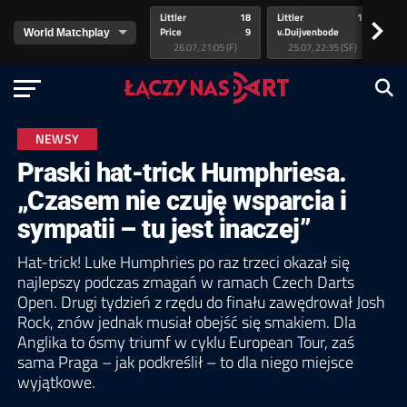
Littler
18
Littler
17
Pr
>
Price
9
v.Duijvenbode
5
va
26.07, 21:05 (F)
25.07, 22:35 (SF)
NEWSY
Praski hat-trick Humphriesa.
„Czasem nie czuję wsparcia i
sympatii – tu jest inaczej”
Hat-trick! Luke Humphries po raz trzeci okazał się
najlepszy podczas zmagań w ramach Czech Darts
Open. Drugi tydzień z rzędu do finału zawędrował Josh
Rock, znów jednak musiał obejść się smakiem. Dla
Anglika to ósmy triumf w cyklu European Tour, zaś
sama Praga – jak podkreślił – to dla niego miejsce
wyjątkowe.