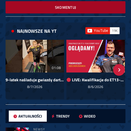
SKOMENTUJ
NAJNOWSZE NA YT
01:08
00:00
9-latek naśladuje gwiazdy darta!
LIVE: Kwalifikacje do ET13-14 dla Europy Wschodniej
Sk
8/7/2026
8/6/2026
AKTUALNOŚCI
TRENDY
WIDEO
NEWSY