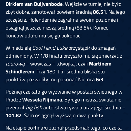
Dirkiem van Duijvenbode
. Wejście w turniej nie było
zbyt dobre, zanotował bowiem średnią
86,51
. Na jego
szczęście, Holender nie zagrał na swoim poziomie i
osiągnął jeszcze niższą średnią (83,54). Koniec
końców udało mu się go pokonać.
W niedzielę
Cool Hand Luke
przystąpił do zmagań
odmieniony. W 1/8 finału przyszło mu się zmierzyć z
tourową
– wówczas – „dwójką”, czyli
Martinem
Schindlerem
. Trzy 180-tki i średnia bliska stu
punktów pozwoliły mu pokonać Niemca
6:3
.
Później czekało go wyzwanie w postaci świetnego w
Pradze
Wessela Nijmana
. Byłego mistrza świata nie
przeraził
big fish
autorstwa rywala oraz jego średnia –
101.82
. Sam osiągnął wyższą o dwa punkty.
Na etapie półfinału zaznał przedsmak tego, co czeka