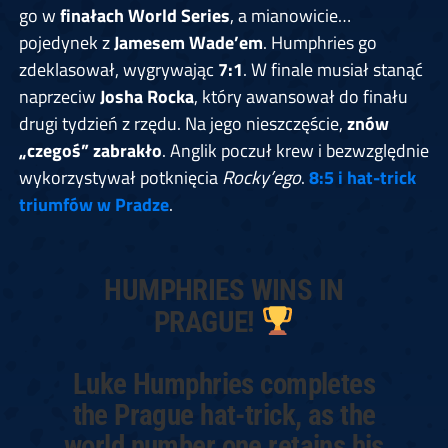
go w
finałach World Series
, a mianowicie…
pojedynek z
Jamesem Wade’em
. Humphries go
zdeklasował, wygrywając
7:1
. W finale musiał stanąć
naprzeciw
Josha Rocka
, który awansował do finału
drugi tydzień z rzędu. Na jego nieszczęście,
znów
„czegoś” zabrakło
. Anglik poczuł krew i bezwzględnie
wykorzystywał potknięcia
Rocky’ego
.
8:5 i hat-trick
triumfów w Pradze
.
HUMPHRIES WINS IN
PRAGUE!
Luke Humphries completes
the Prague hat-trick, as the
world number one retains his