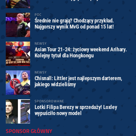
PDC
Średnie nie grają? Chodzący przykład.
Najgorszy wynik MvG od ponad 15 lat!
NEWSY
Asian Tour 21-24: życiowy weekend Arihary.
Kolejny tytuł dla Hongkongu
NEWSY
Chisnall: Littler jest najlepszym darterem,
jakiego widzieliśmy
SPONSOROWANE
Lotki Filipa Berezy w sprzedaży! Loxley
wypuściło nowy model
SPONSOR GŁÓWNY