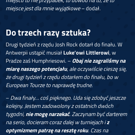
miejscu to nie przypadek, to dowód na to, że to
miejsce jest dla mnie wyjątkowe
– dodał.
Do trzech razy sztuka?
Drugi tydzień z rzędu Josh Rock dotarł do finału. W
Antwerpii ustąpić musiał
Luke’owi Littlerowi
, w
Pradze zaś Humphriesowi. –
Obaj nie zagraliśmy na
miarę naszego potencjału
, ale oczywiście cieszę się,
że drugi tydzień z rzędu dotarłem do finału, bo w
European Tourze to naprawdę trudne
.
–
Dwa finały… coś pięknego. Uda się zdobyć jeszcze
kolejny. Jestem zadowolony z ostatnich dwóch
tygodni,
nie mogę narzekać
.
Zaczynam być darterem
na serio, docieram coraz dalej w turniejach i
z
optymizmem patrzę na resztę roku
. Czas na