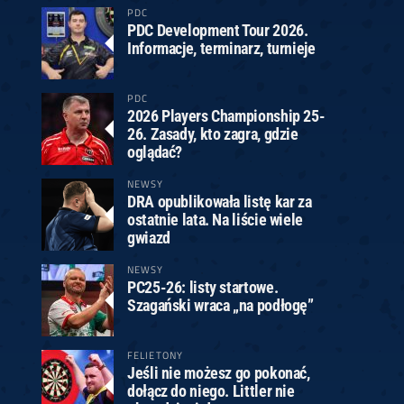
PDC
PDC Development Tour 2026.
Informacje, terminarz, turnieje
PDC
2026 Players Championship 25-
26. Zasady, kto zagra, gdzie
oglądać?
NEWSY
DRA opublikowała listę kar za
ostatnie lata. Na liście wiele
gwiazd
NEWSY
PC25-26: listy startowe.
Szagański wraca „na podłogę”
FELIETONY
Jeśli nie możesz go pokonać,
dołącz do niego. Littler nie