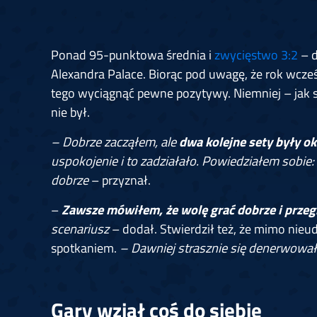
Ponad 95-punktowa średnia i
zwycięstwo 3:2
– d
Alexandra Palace. Biorąc pod uwagę, że rok wcześ
tego wyciągnąć pewne pozytywy. Niemniej – jak
nie był.
– Dobrze zacząłem, ale
dwa kolejne sety były o
uspokojenie i to zadziałało. Powiedziałem sobie: 
dobrze
– przyznał.
–
Zawsze mówiłem, że wolę grać dobrze i przegra
scenariusz
– dodał. Stwierdził też, że mimo nieu
spotkaniem.
– Dawniej strasznie się denerwowałem
Gary wziął coś do siebie