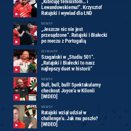
„Kibicuję tenisistom… i
Lewandowskiemu!”. Krzysztof
Ratajski i wywiad dla ŁND
NEWSY
„Jeszcze nic nie jest
przesądzone”. Ratajski i Białecki
po meczu z Portugalią
WYWIADY
Szagański w „Studiu 501”.
„Ratajski i Białecki to nasz
najlepszy duet w historii”
NEWSY
Bull, bull, bull! Spektakularny
checkout Joyce’a w Kilonii
[WIDEO]
NEWSY
Ratajski wziął udział w
challenge’u. Jak mu poszło?
[WIDEO]