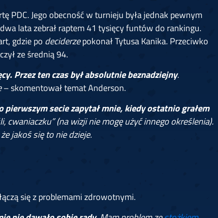
kartę PDC. Jego obecność w turnieju była jednak pewnym
dwa lata zebrał raptem 41 tysięcy funtów do rankingu.
rt, gdzie po
deciderze
pokonał Tytusa Kanika. Przeciwko
zył ze średnią 94.
cy. Przez ten czas był absolutnie beznadziejny
.
e
– skomentował temat Anderson.
o pierwszym secie zapytał mnie, kiedy ostatnio grałem
 cwaniaczku” (na wizji nie mogę użyć innego określenia).
że jakoś się to nie dzieje.
 łączą się z problemami zdrowotnymi.
mię nie dawało sobie rady
. Mam problem ze
stożkiem