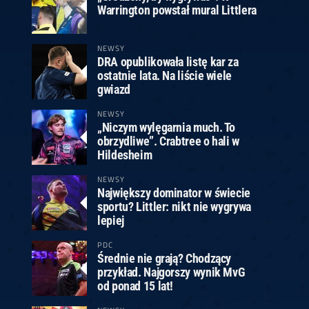
Warrington powstał mural Littlera
NEWSY
DRA opublikowała listę kar za
ostatnie lata. Na liście wiele
gwiazd
NEWSY
„Niczym wylęgarnia much. To
obrzydliwe”. Crabtree o hali w
Hildesheim
NEWSY
Największy dominator w świecie
sportu? Littler: nikt nie wygrywa
lepiej
PDC
Średnie nie grają? Chodzący
przykład. Najgorszy wynik MvG
od ponad 15 lat!