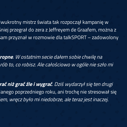
wukrotny mistrz świata tak rozpoczął kampanię w
niej przegrał do zera z Jeffreyem de Graafem, można z
 sam przyznał w rozmowie dla talkSPORT – zadowolony
kropne
. W ostatnim secie dałem sobie chwilę na
rób to, co robisz. Ale całościowo w ogóle nie szło mi
ć niż grać źle i wygrać
. Dziś wydarzył się ten drugi
danego poprzedniego roku, ani trochę nie stresował się
, wręcz było mi niedobrze, ale teraz jest inaczej.