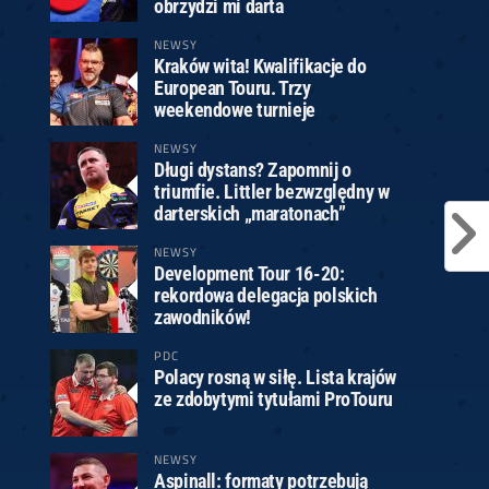
obrzydzi mi darta
NEWSY
Kraków wita! Kwalifikacje do
European Touru. Trzy
weekendowe turnieje
NEWSY
Długi dystans? Zapomnij o
triumfie. Littler bezwzględny w
darterskich „maratonach”
NEWSY
Development Tour 16-20:
rekordowa delegacja polskich
zawodników!
PDC
Polacy rosną w siłę. Lista krajów
ze zdobytymi tytułami ProTouru
NEWSY
Aspinall: formaty potrzebują