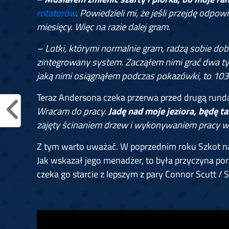
rotatorów
. Powiedzieli mi, że jeśli przejdę odpo
miesięcy. Więc na razie dalej gram.
– Lotki, którymi normalnie gram, radzą sobie dobr
zintegrowany system. Zacząłem nimi grać dwa ty
jaką nimi osiągnąłem podczas pokazówki, to 103
Teraz Andersona czeka przerwa przed drugą rundą.
Wracam do pracy.
Jadę nad moje jeziora, będę t
zajęty ścinaniem drzew i wykonywaniem pracy w 
Z tym warto uważać. W poprzednim roku Szkot n
Jak wskazał jego menadżer, to była przyczyna por
czeka go starcie z lepszym z pary Connor Scutt / 