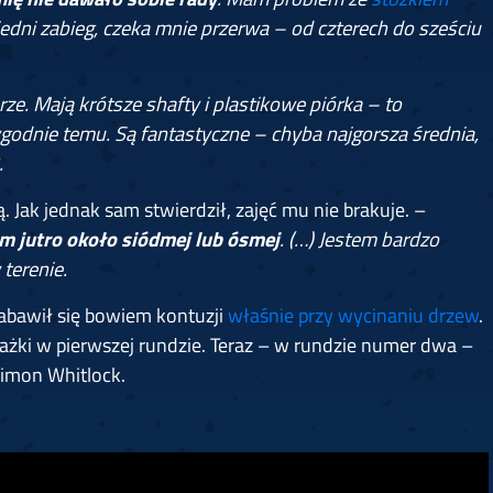
wiedni zabieg, czeka mnie przerwa – od czterech do sześciu
ze. Mają krótsze shafty i plastikowe piórka – to
godnie temu. Są fantastyczne – chyba najgorsza średnia,
.
 Jak jednak sam stwierdził, zajęć mu nie brakuje. –
am jutro około siódmej lub ósmej
. (…) Jestem bardzo
terenie.
abawił się bowiem kontuzji
właśnie przy wycinaniu drzew
.
ażki w pierwszej rundzie. Teraz – w rundzie numer dwa –
Simon Whitlock.