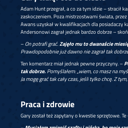
Adam Hunt przegrał, a co za tym idzie – stracił 
zaskoczeniem. Poza mistrzostwami świata, przez 
Awans uzyskał w kwalifikacjach dla posiadaczy ka
Andersonowi zagrał jednak bardzo dobrze – skońc
–
On potrafi grać.
Zajęło mu to dwanaście miesię
Prawdopodobnie już dawno nie zagrał tak dobrz
Ten komentarz miał jednak pewne przyczyny. –
P
tak dobrze.
Pomyślałem: „wiem, co masz na myśli,
Ja mogę grać tak cały czas, jeśli tylko chcę. Z tym, 
Praca i zdrowie
Gary został też zapytany o kwestie sprzętowe. Te
–
Musiałem zmienić szafty i piórka, bo moje ra