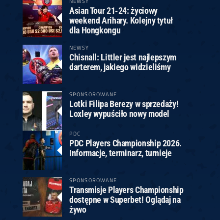
NEWSY
Asian Tour 21-24: życiowy
weekend Arihary. Kolejny tytuł
dla Hongkongu
NEWSY
Chisnall: Littler jest najlepszym
darterem, jakiego widzieliśmy
SPONSOROWANE
Lotki Filipa Berezy w sprzedaży!
Loxley wypuściło nowy model
PDC
PDC Players Championship 2026.
Informacje, terminarz, turnieje
SPONSOROWANE
Transmisje Players Championship
dostępne w Superbet! Oglądaj na
żywo