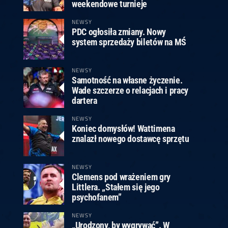
ney
3
Huybrechts
6
v.Duijvenbode
6
weekendowe turnieje
venhoven
6
S. Price
1
v.d.Weerd
3
0.07, 19:30 (R1)
10.07, 19:00 (R1)
10.07, 16:30 (R1)
NEWSY
PDC ogłosiła zmiany. Nowy
lacek
6
Joyce
6
system sprzedaży biletów na MŚ
fin
5
Varila
1
0.07, 13:30 (R1)
10.07, 13:00 (R1)
NEWSY
Samotność na własne życzenie.
Wade szczerze o relacjach i pracy
dartera
NEWSY
Koniec domysłów! Wattimena
znalazł nowego dostawcę sprzętu
NEWSY
Clemens pod wrażeniem gry
Littlera. „Stałem się jego
psychofanem”
NEWSY
„Urodzony, by wygrywać”. W