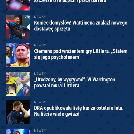
szczerze o relacjach i pracy dartera
NEWSY
Koniec domysłów! Wattimena znalazł nowego
dostawcę sprzętu
NEWSY
Clemens pod wrażeniem gry Littlera. „Stałem
się jego psychofanem”
NEWSY
„Urodzony, by wygrywać”. W Warrington
powstał mural Littlera
NEWSY
DRA opublikowała listę kar za ostatnie lata.
Na liście wiele gwiazd
NEWSY