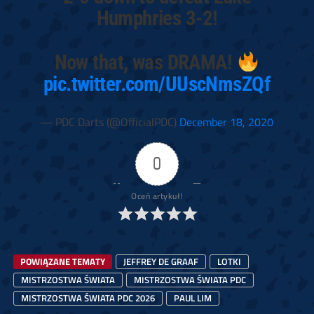
Humphries 3-2!
Now that, was DRAMA!
pic.twitter.com/UUscNmsZQf
— PDC Darts (@OfficialPDC)
December 18, 2020
0
Oceń artykuł!
POWIĄZANE TEMATY
JEFFREY DE GRAAF
LOTKI
MISTRZOSTWA ŚWIATA
MISTRZOSTWA ŚWIATA PDC
MISTRZOSTWA ŚWIATA PDC 2026
PAUL LIM