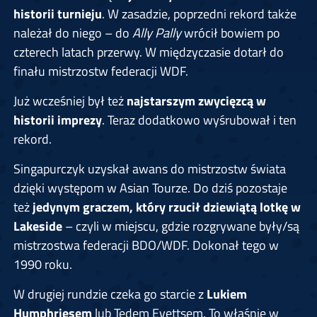
historii turnieju
. W zasadzie, poprzedni rekord także
należał do niego – do
Ally Pally
wrócił bowiem po
czterech latach przerwy. W międzyczasie dotarł do
finału mistrzostw federacji WDF.
Już wcześniej był też
najstarszym zwycięzcą w
historii imprezy
. Teraz dodatkowo wyśrubował i ten
rekord.
Singapurczyk uzyskał awans do mistrzostw świata
dzięki występom w Asian Tourze. Do dziś pozostaje
też
jedynym graczem, który rzucił dziewiątą lotkę w
Lakeside
– czyli w miejscu, gdzie rozgrywane były/są
mistrzostwa federacji BDO/WDF. Dokonał tego w
1990 roku.
W drugiej rundzie czeka go starcie z
Lukiem
Humphriesem
lub Tedem Evettsem. To właśnie w