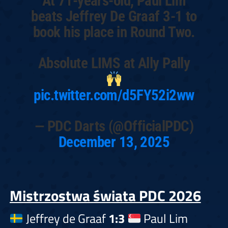
At 71-years-old, Paul Lim
beats Jeffrey De Graaf 3-1 to
book his place in Round Two.
Absolute LIMS at Ally Pally
pic.twitter.com/d5FY52i2ww
— PDC Darts (@OfficialPDC)
December 13, 2025
Mistrzostwa świata PDC 2026
Jeffrey de Graaf
1:3
Paul Lim