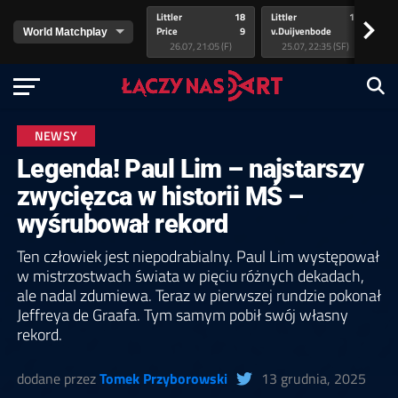
Littler
18
Littler
17
Pr
>
Price
9
v.Duijvenbode
5
va
26.07, 21:05 (F)
25.07, 22:35 (SF)
NEWSY
Legenda! Paul Lim – najstarszy
zwycięzca w historii MŚ –
wyśrubował rekord
Ten człowiek jest niepodrabialny. Paul Lim występował
w mistrzostwach świata w pięciu różnych dekadach,
ale nadal zdumiewa. Teraz w pierwszej rundzie pokonał
Jeffreya de Graafa. Tym samym pobił swój własny
rekord.
dodane przez
Tomek Przyborowski
13 grudnia, 2025