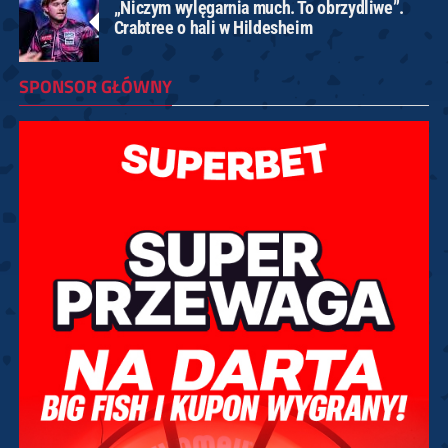
„Niczym wylęgarnia much. To obrzydliwe”.
Crabtree o hali w Hildesheim
SPONSOR GŁÓWNY