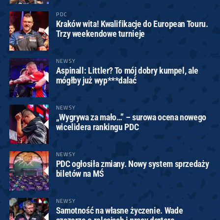
PDC
Kraków wita! Kwalifikacje do European Touru.
Trzy weekendowe turnieje
NEWSY
Aspinall: Littler? To mój dobry kumpel, ale
mógłby już wyp***dalać
NEWSY
„Wygrywa za mało…” – surowa ocena nowego
wicelidera rankingu PDC
NEWSY
PDC ogłosiła zmiany. Nowy system sprzedaży
biletów na MŚ
NEWSY
Samotność na własne życzenie. Wade