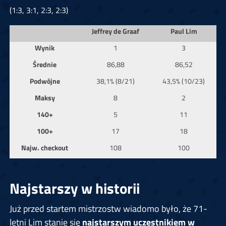
(1:3, 3:1, 2:3, 2:3)
Jeffrey de Graaf
Paul Lim
Wynik
1
3
Średnie
86,88
86,52
Podwójne
38,1% (8/21)
43,5% (10/23)
Maksy
8
2
140+
5
11
100+
17
18
Najw. checkout
108
100
Najstarszy w historii
Już przed startem mistrzostw wiadomo było, że 71-
letni Lim stanie się
najstarszym uczestnikiem w