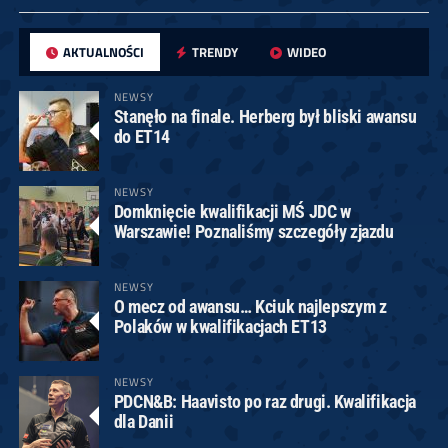
AKTUALNOŚCI
TRENDY
WIDEO
NEWSY
Stanęło na finale. Herberg był bliski awansu
do ET14
NEWSY
Domknięcie kwalifikacji MŚ JDC w
Warszawie! Poznaliśmy szczegóły zjazdu
NEWSY
O mecz od awansu… Kciuk najlepszym z
Polaków w kwalifikacjach ET13
NEWSY
PDCN&B: Haavisto po raz drugi. Kwalifikacja
dla Danii