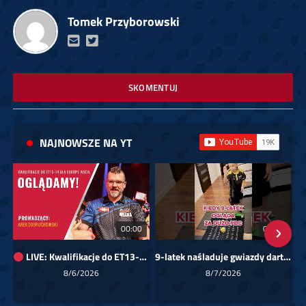
Tomek Przyborowski
SKOMENTUJ
NAJNOWSZE NA YT
00:00
01:08
LIVE: Kwalifikacje do ET13-14 dla Europy Wschodniej
9-latek naśladuje gwiazdy darta!
Sk
8/6/2026
8/7/2026