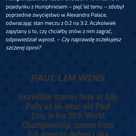
pojedynku z Humphriesem – pięć lat temu – zdobył
poprzednie zwycięstwo w Alexandra Palace,
odwracając stan meczu z 0:2 na 3:2. Aczkolwiek
zapytany o to, czy chciałby znów z nim zagrać,
odpowiedział wprost. –
Czy naprawdę oczekujesz
szczerej opinii?
𝙋𝘼𝙐𝙇 𝙇𝙄𝙈 𝙒𝙄𝙉𝙎
Incredible scenes here at Ally
Pally as 66-year-old Paul
Lim, in his 25th World
Championship, comes from
2-0 down to defeat Luke