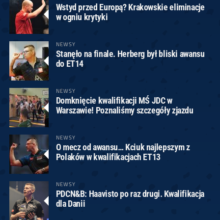
Wstyd przed Europą? Krakowskie eliminacje
w ogniu krytyki
NEWSY
Stanęło na finale. Herberg był bliski awansu
do ET14
NEWSY
Domknięcie kwalifikacji MŚ JDC w
Warszawie! Poznaliśmy szczegóły zjazdu
NEWSY
O mecz od awansu… Kciuk najlepszym z
Polaków w kwalifikacjach ET13
NEWSY
PDCN&B: Haavisto po raz drugi. Kwalifikacja
dla Danii