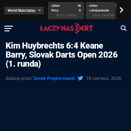
Littler
18
Littler
17
Pr
>
Price
9
v.Duijvenbode
5
va
26.07, 21:05 (F)
25.07, 22:35 (SF)
Kim Huybrechts 6:4 Keane
Barry, Slovak Darts Open 2026
(1. runda)
dodane przez
Tomek Przyborowski
19 czerwca, 2026