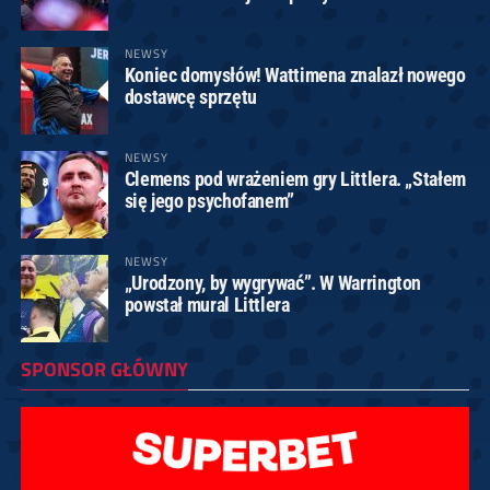
NEWSY
Koniec domysłów! Wattimena znalazł nowego
dostawcę sprzętu
NEWSY
Clemens pod wrażeniem gry Littlera. „Stałem
się jego psychofanem”
NEWSY
„Urodzony, by wygrywać”. W Warrington
powstał mural Littlera
SPONSOR GŁÓWNY