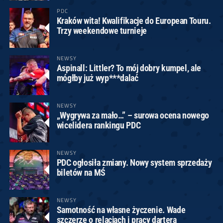
PDC
Kraków wita! Kwalifikacje do European Touru.
Trzy weekendowe turnieje
NEWSY
Aspinall: Littler? To mój dobry kumpel, ale
mógłby już wyp***dalać
NEWSY
„Wygrywa za mało…” – surowa ocena nowego
wicelidera rankingu PDC
NEWSY
PDC ogłosiła zmiany. Nowy system sprzedaży
biletów na MŚ
NEWSY
Samotność na własne życzenie. Wade
szczerze o relacjach i pracy dartera