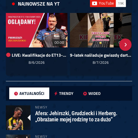
NAJNOWSZE NA YT
00:00
01:08
LIVE: Kwalifikacje do ET13-14 dla Europy Wschodniej
9-latek naśladuje gwiazdy darta!
Sk
8/6/2026
8/7/2026
AKTUALNOŚCI
TRENDY
WIDEO
NEWSY
Afera: Jehirszki, Grudziecki i Herberg.
„Obrażanie mojej rodziny to za dużo”
NEWSY