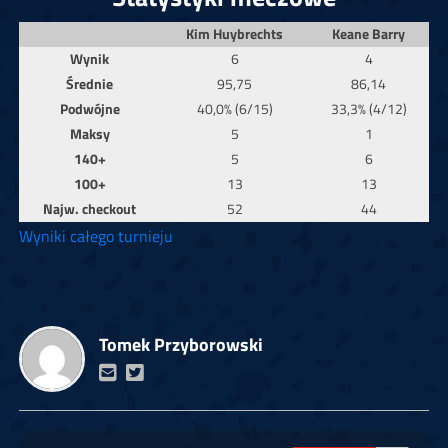
Kim Huybrechts
Keane Barry
Wynik
6
4
Średnie
95,75
86,14
Podwójne
40,0% (6/15)
33,3% (4/12)
Maksy
5
1
140+
5
6
100+
13
13
Najw. checkout
52
44
Wyniki całego turnieju
Tomek Przyborowski