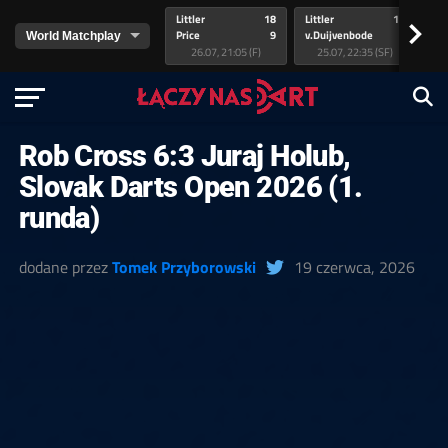
Littler
18
Littler
17
Pr
>
Price
9
v.Duijvenbode
5
va
26.07, 21:05 (F)
25.07, 22:35 (SF)
Rob Cross 6:3 Juraj Holub,
Slovak Darts Open 2026 (1.
runda)
dodane przez
Tomek Przyborowski
19 czerwca, 2026