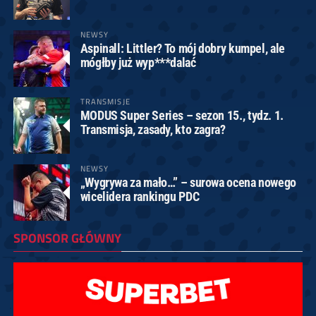
NEWSY
Aspinall: Littler? To mój dobry kumpel, ale
mógłby już wyp***dalać
TRANSMISJE
MODUS Super Series – sezon 15., tydz. 1.
Transmisja, zasady, kto zagra?
NEWSY
„Wygrywa za mało…” – surowa ocena nowego
wicelidera rankingu PDC
SPONSOR GŁÓWNY