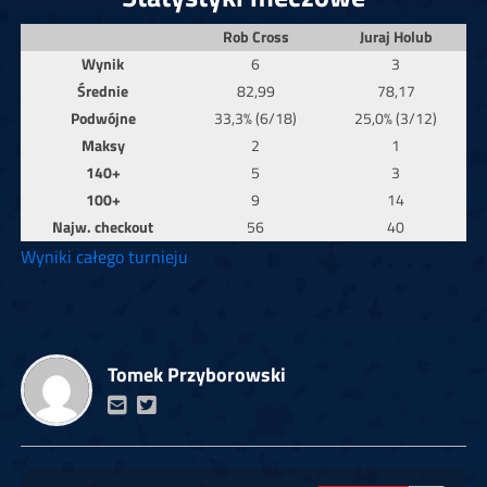
Rob Cross
Juraj Holub
Wynik
6
3
Średnie
82,99
78,17
Podwójne
33,3% (6/18)
25,0% (3/12)
Maksy
2
1
140+
5
3
100+
9
14
Najw. checkout
56
40
Wyniki całego turnieju
Tomek Przyborowski