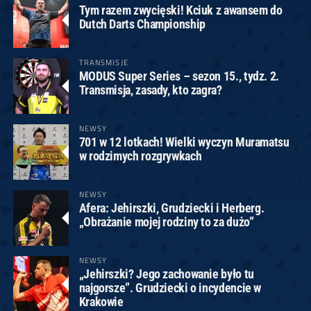
Tym razem zwycięski! Kciuk z awansem do
Dutch Darts Championship
TRANSMISJE
MODUS Super Series – sezon 15., tydz. 2.
Transmisja, zasady, kto zagra?
NEWSY
701 w 12 lotkach! Wielki wyczyn Muramatsu
w rodzimych rozgrywkach
NEWSY
Afera: Jehirszki, Grudziecki i Herberg.
„Obrażanie mojej rodziny to za dużo”
NEWSY
„Jehirszki? Jego zachowanie było tu
najgorsze”. Grudziecki o incydencie w
Krakowie