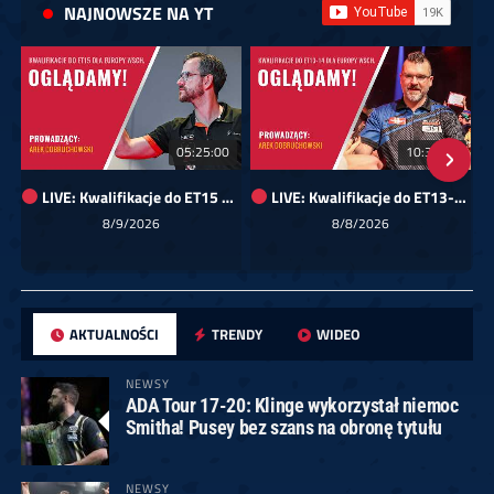
NAJNOWSZE NA YT
05:25:00
10:35:29
LIVE: Kwalifikacje do ET15 dla Europy Wschodniej
LIVE: Kwalifikacje do ET13-14 dla Europy Wschodniej
8/9/2026
8/8/2026
AKTUALNOŚCI
TRENDY
WIDEO
NEWSY
ADA Tour 17-20: Klinge wykorzystał niemoc
Smitha! Pusey bez szans na obronę tytułu
NEWSY