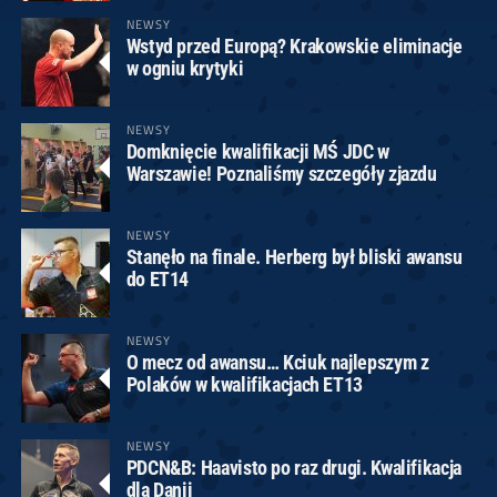
NEWSY
Wstyd przed Europą? Krakowskie eliminacje
w ogniu krytyki
NEWSY
Domknięcie kwalifikacji MŚ JDC w
Warszawie! Poznaliśmy szczegóły zjazdu
NEWSY
Stanęło na finale. Herberg był bliski awansu
do ET14
NEWSY
O mecz od awansu… Kciuk najlepszym z
Polaków w kwalifikacjach ET13
NEWSY
PDCN&B: Haavisto po raz drugi. Kwalifikacja
dla Danii