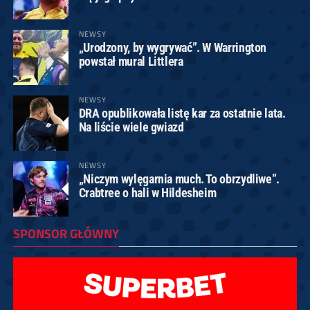
NEWSY
„Urodzony, by wygrywać”. W Warrington
powstał mural Littlera
NEWSY
DRA opublikowała listę kar za ostatnie lata.
Na liście wiele gwiazd
NEWSY
„Niczym wylęgarnia much. To obrzydliwe”.
Crabtree o hali w Hildesheim
SPONSOR GŁÓWNY