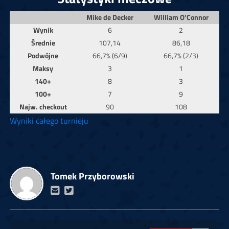
Mike de Decker
William O’Connor
Wynik
6
2
Średnie
107,14
86,18
Podwójne
66,7% (6/9)
66,7% (2/3)
Maksy
3
1
140+
8
3
100+
7
9
Najw. checkout
90
108
Wyniki całego turnieju
Tomek Przyborowski