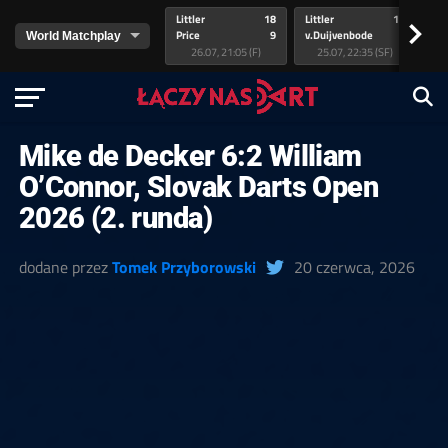
Littler
18
Littler
17
Pr
>
Price
9
v.Duijvenbode
5
va
26.07, 21:05 (F)
25.07, 22:35 (SF)
Mike de Decker 6:2 William
O’Connor, Slovak Darts Open
2026 (2. runda)
dodane przez
Tomek Przyborowski
20 czerwca, 2026