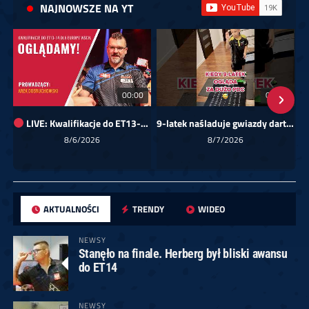
NAJNOWSZE NA YT
00:00
01:08
LIVE: Kwalifikacje do ET13-14 dla Europy Wschodniej
9-latek naśladuje gwiazdy darta!
Sk
8/6/2026
8/7/2026
AKTUALNOŚCI
TRENDY
WIDEO
NEWSY
Stanęło na finale. Herberg był bliski awansu
do ET14
NEWSY