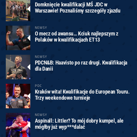
Domknięcie kwalifikacji MŚ JDC w
Warszawie! Poznaliśmy szczegóły zjazdu
NEWSY
O mecz od awansu… Kciuk najlepszym z
Polaków w kwalifikacjach ET13
NEWSY
PDCN&B: Haavisto po raz drugi. Kwalifikacja
dla Danii
PDC
Kraków wita! Kwalifikacje do European Touru.
Trzy weekendowe turnieje
NEWSY
Aspinall: Littler? To mój dobry kumpel, ale
mógłby już wyp***dalać