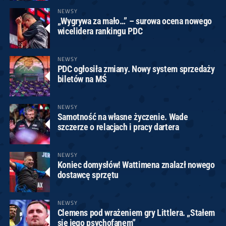
NEWSY
„Wygrywa za mało…” – surowa ocena nowego
wicelidera rankingu PDC
NEWSY
PDC ogłosiła zmiany. Nowy system sprzedaży
biletów na MŚ
NEWSY
Samotność na własne życzenie. Wade
szczerze o relacjach i pracy dartera
NEWSY
Koniec domysłów! Wattimena znalazł nowego
dostawcę sprzętu
NEWSY
Clemens pod wrażeniem gry Littlera. „Stałem
się jego psychofanem”