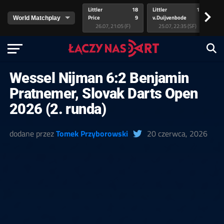
Littler
18
Littler
17
Pr
>
Price
9
v.Duijvenbode
5
va
26.07, 21:05 (F)
25.07, 22:35 (SF)
Wessel Nijman 6:2 Benjamin
Pratnemer, Slovak Darts Open
2026 (2. runda)
dodane przez
Tomek Przyborowski
20 czerwca, 2026