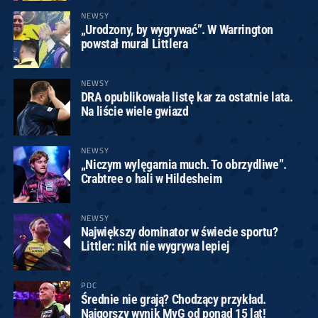
NEWSY
„Urodzony, by wygrywać”. W Warrington
powstał mural Littlera
NEWSY
DRA opublikowała listę kar za ostatnie lata.
Na liście wiele gwiazd
NEWSY
„Niczym wylęgarnia much. To obrzydliwe”.
Crabtree o hali w Hildesheim
NEWSY
Największy dominator w świecie sportu?
Littler: nikt nie wygrywa lepiej
PDC
Średnie nie grają? Chodzący przykład.
Najgorszy wynik MvG od ponad 15 lat!