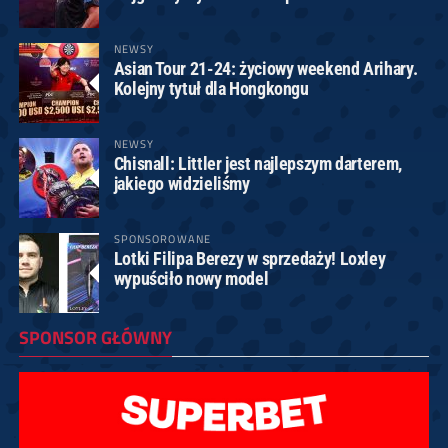
NEWSY
Asian Tour 21-24: życiowy weekend Arihary.
Kolejny tytuł dla Hongkongu
NEWSY
Chisnall: Littler jest najlepszym darterem,
jakiego widzieliśmy
SPONSOROWANE
Lotki Filipa Berezy w sprzedaży! Loxley
wypuściło nowy model
SPONSOR GŁÓWNY