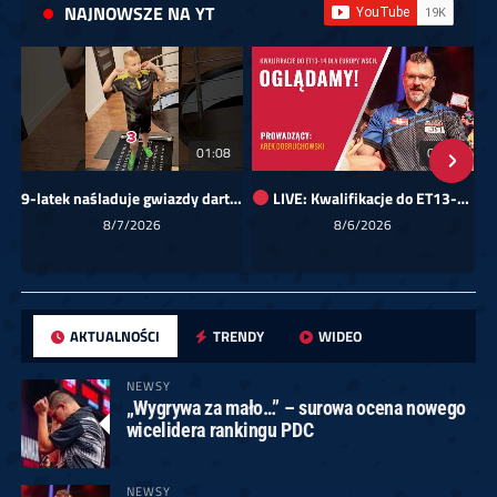
NAJNOWSZE NA YT
01:08
00:00
9-latek naśladuje gwiazdy darta!
LIVE: Kwalifikacje do ET13-14 dla Europy Wschodniej
Sk
8/7/2026
8/6/2026
AKTUALNOŚCI
TRENDY
WIDEO
NEWSY
„Wygrywa za mało…” – surowa ocena nowego
wicelidera rankingu PDC
NEWSY