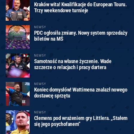
Kraków wita! Kwalifikacje do European Touru.
Trzy weekendowe turnieje
NEWSY
PDC ogłosiła zmiany. Nowy system sprzedaży
biletów na MŚ
NEWSY
Samotność na własne życzenie. Wade
szczerze o relacjach i pracy dartera
NEWSY
Koniec domysłów! Wattimena znalazł nowego
dostawcę sprzętu
NEWSY
Clemens pod wrażeniem gry Littlera. „Stałem
się jego psychofanem”