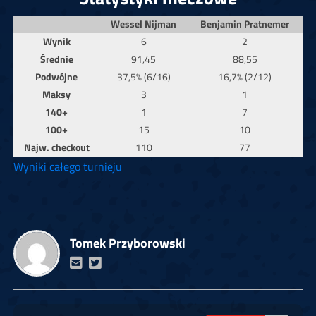
Wessel Nijman
Benjamin Pratnemer
Wynik
6
2
Średnie
91,45
88,55
Podwójne
37,5% (6/16)
16,7% (2/12)
Maksy
3
1
140+
1
7
100+
15
10
Najw. checkout
110
77
Wyniki całego turnieju
Tomek Przyborowski