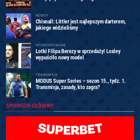
NEWSY
Chisnall: Littler jest najlepszym darterem,
jakiego widzieliśmy
SPONSOROWANE
Lotki Filipa Berezy w sprzedaży! Loxley
wypuściło nowy model
TRANSMISJE
MODUS Super Series – sezon 15., tydz. 1.
Transmisja, zasady, kto zagra?
SPONSOR GŁÓWNY