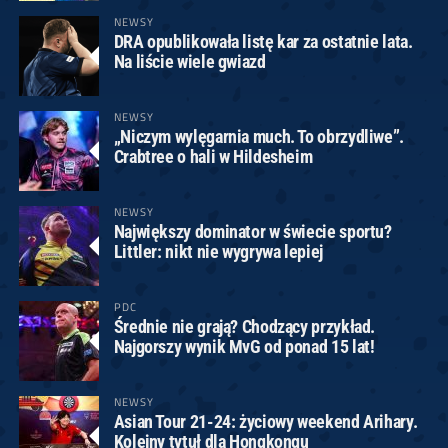
NEWSY
DRA opublikowała listę kar za ostatnie lata.
Na liście wiele gwiazd
NEWSY
„Niczym wylęgarnia much. To obrzydliwe”.
Crabtree o hali w Hildesheim
NEWSY
Największy dominator w świecie sportu?
Littler: nikt nie wygrywa lepiej
PDC
Średnie nie grają? Chodzący przykład.
Najgorszy wynik MvG od ponad 15 lat!
NEWSY
Asian Tour 21-24: życiowy weekend Arihary.
Kolejny tytuł dla Hongkongu