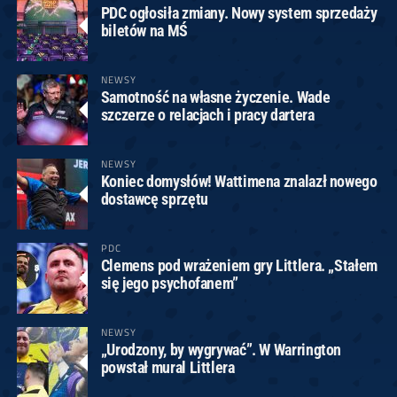
PDC ogłosiła zmiany. Nowy system sprzedaży
biletów na MŚ
NEWSY
Samotność na własne życzenie. Wade
szczerze o relacjach i pracy dartera
NEWSY
Koniec domysłów! Wattimena znalazł nowego
dostawcę sprzętu
PDC
Clemens pod wrażeniem gry Littlera. „Stałem
się jego psychofanem”
NEWSY
„Urodzony, by wygrywać”. W Warrington
powstał mural Littlera