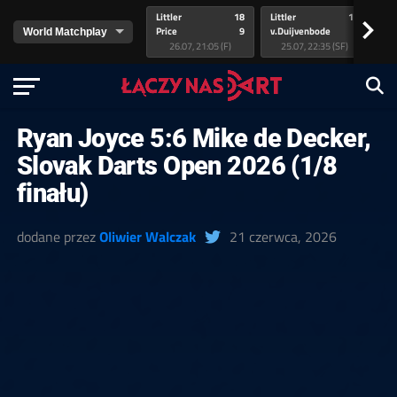
Littler
18
Littler
17
Pr
>
Price
9
v.Duijvenbode
5
va
26.07, 21:05 (F)
25.07, 22:35 (SF)
Ryan Joyce 5:6 Mike de Decker,
Slovak Darts Open 2026 (1/8
finału)
dodane przez
Oliwier Walczak
21 czerwca, 2026