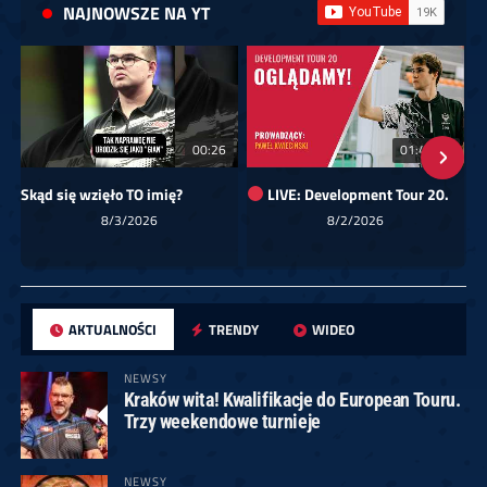
NAJNOWSZE NA YT
00:26
01:40:24
Skąd się wzięło TO imię?
LIVE: Development Tour 20.
8/3/2026
8/2/2026
AKTUALNOŚCI
TRENDY
WIDEO
NEWSY
Kraków wita! Kwalifikacje do European Touru.
Trzy weekendowe turnieje
NEWSY