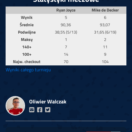
Ryan Joyce
Mike de Decker
Wynik
5
6
Średnie
90,36
93,07
Podwójne
38,5% (5/13)
31,6% (6/19)
Maksy
1
2
140+
7
11
100+
14
9
Najw. checkout
70
104
Wyniki całego turnieju
Oliwier Walczak