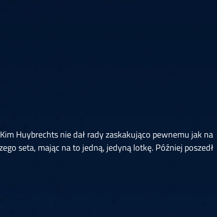
6
Cullen
6
Cross
3
O'Connor
5
Gur
4
Manby
4
Hopp
6
Białecki
6
Kui
)
10.07, 21:00 (R1)
10.07, 20:30 (R1)
10.07, 20:00 (R1)
1
6
Menzies
5
Gilding
5
Vandenbogaerde
2
Sed
1
Schmidt
6
Owen
6
Horvat
6
Grif
)
10.07, 15:00 (R1)
10.07, 14:30 (R1)
10.07, 14:00 (R1)
1
! Kim Huybrechts nie dał rady zaskakująco pewnemu jak na
go seta, mając na to jedną, jedyną lotkę. Później poszedł