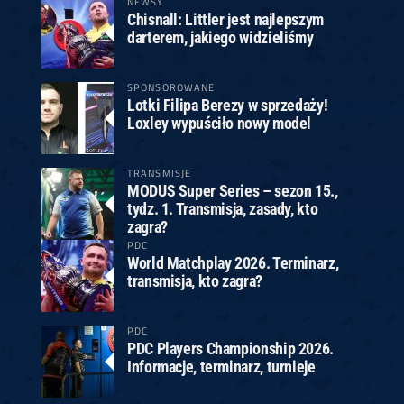
NEWSY
Chisnall: Littler jest najlepszym
darterem, jakiego widzieliśmy
SPONSOROWANE
Lotki Filipa Berezy w sprzedaży!
Loxley wypuściło nowy model
TRANSMISJE
MODUS Super Series – sezon 15.,
tydz. 1. Transmisja, zasady, kto
zagra?
PDC
World Matchplay 2026. Terminarz,
transmisja, kto zagra?
PDC
PDC Players Championship 2026.
Informacje, terminarz, turnieje