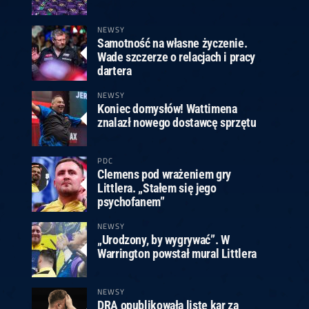
ney
3
Huybrechts
6
v.Duijvenbode
6
venhoven
6
S. Price
1
v.d.Weerd
3
0.07, 19:30 (R1)
10.07, 19:00 (R1)
10.07, 16:30 (R1)
NEWSY
Samotność na własne życzenie.
lacek
6
Joyce
6
Wade szczerze o relacjach i pracy
fin
5
Varila
1
dartera
0.07, 13:30 (R1)
10.07, 13:00 (R1)
NEWSY
Koniec domysłów! Wattimena
znalazł nowego dostawcę sprzętu
PDC
Clemens pod wrażeniem gry
Littlera. „Stałem się jego
psychofanem”
NEWSY
„Urodzony, by wygrywać”. W
Warrington powstał mural Littlera
NEWSY
DRA opublikowała listę kar za