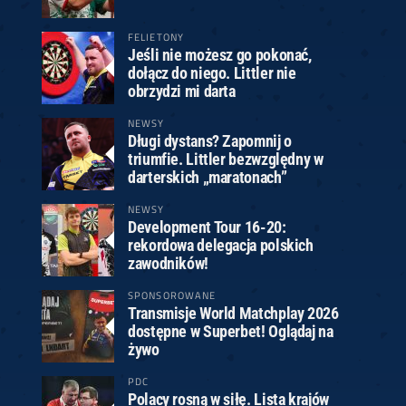
FELIETONY
Jeśli nie możesz go pokonać,
dołącz do niego. Littler nie
obrzydzi mi darta
NEWSY
Długi dystans? Zapomnij o
triumfie. Littler bezwzględny w
darterskich „maratonach”
NEWSY
Development Tour 16-20:
rekordowa delegacja polskich
zawodników!
SPONSOROWANE
Transmisje World Matchplay 2026
dostępne w Superbet! Oglądaj na
żywo
PDC
Polacy rosną w siłę. Lista krajów