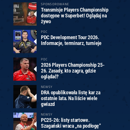
SPONSOROWANE
Transmisje Players Championship
dostępne w Superbet! Oglądaj na
żywo
PDC
PDC Development Tour 2026.
Informacje, terminarz, turnieje
PDC
2026 Players Championship 25-
26. Zasady, kto zagra, gdzie
oglądać?
NEWSY
DRA opublikowała listę kar za
ostatnie lata. Na liście wiele
gwiazd
NEWSY
PC25-26: listy startowe.
Szagański wraca „na podłogę”