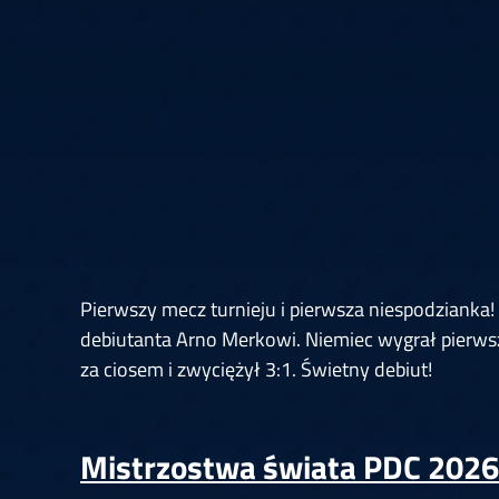
Springer
6
Doets
Labanauskas
2
Gruellich
10.07, 22:00 (R1)
10.07, 21:30 (R1
Wenig
2
Mansell
Brooks
6
Smejda
10.07, 16:00 (R1)
10.07, 15:30 (R1
Pierwszy mecz turnieju i pierwsza niespodzianka
debiutanta Arno Merkowi. Niemiec wygrał pierwsze
za ciosem i zwyciężył 3:1. Świetny debiut!
Mistrzostwa świata PDC 2026