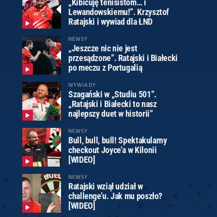
„Kibicuję tenisistom… i
Lewandowskiemu!”. Krzysztof
Ratajski i wywiad dla ŁND
NEWSY
„Jeszcze nic nie jest
przesądzone”. Ratajski i Białecki
po meczu z Portugalią
WYWIADY
Szagański w „Studiu 501”.
„Ratajski i Białecki to nasz
najlepszy duet w historii”
NEWSY
Bull, bull, bull! Spektakularny
checkout Joyce’a w Kilonii
[WIDEO]
NEWSY
Ratajski wziął udział w
challenge’u. Jak mu poszło?
[WIDEO]