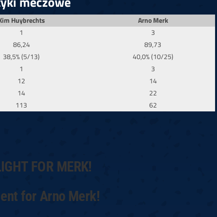
tyki meczowe
Kim Huybrechts
Arno Merk
1
3
86,24
89,73
38,5% (5/13)
40,0% (10/25)
1
3
12
14
14
22
113
62
LIGHT FOR MERK!
nt for Arno Merk!