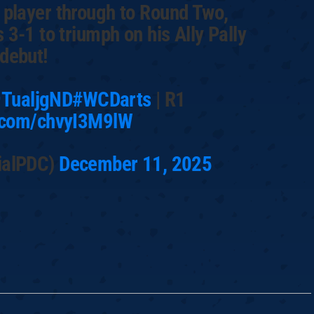
t player through to Round Two,
3-1 to triumph on his Ally Pally
debut!
59TualjgND
#WCDarts
| R1
r.com/chvyI3M9lW
ialPDC)
December 11, 2025