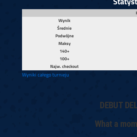
Statys
Wynik
Średnie
Podwójne
Maksy
140+
100+
Najw. checkout
Wyniki całego turnieju
DEBUT DE
What a mome