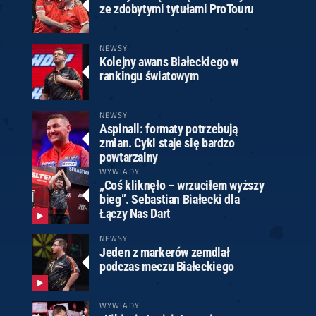
ze zdobytymi tytułami ProTouru
NEWSY
Kolejny awans Białeckiego w
rankingu światowym
NEWSY
Aspinall: formaty potrzebują
zmian. Cykl staje się bardzo
powtarzalny
WYWIADY
„Coś kliknęło – wrzuciłem wyższy
bieg”. Sebastian Białecki dla
Łączy Nas Dart
NEWSY
Jeden z markerów zemdlał
podczas meczu Białeckiego
WYWIADY