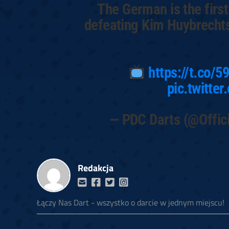
The German is the firs
defeating Kim Huybrechts 
https://t.co/
pic.twitte
— PDC Darts (@Offic
Redakcja
Łączy Nas Dart - wszystko o darcie w jednym miejscu!