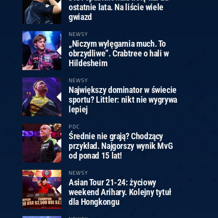
ostatnie lata. Na liście wiele
gwiazd
NEWSY
„Niczym wylęgarnia much. To
obrzydliwe”. Crabtree o hali w
Hildesheim
NEWSY
Największy dominator w świecie
sportu? Littler: nikt nie wygrywa
lepiej
PDC
Średnie nie grają? Chodzący
przykład. Najgorszy wynik MvG
od ponad 15 lat!
NEWSY
Asian Tour 21-24: życiowy
weekend Arihary. Kolejny tytuł
dla Hongkongu