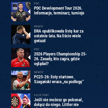
PDC
PDC Development Tour 2026.
Informacje, terminarz, turnieje
NEWSY
DRA opublikowała listę kar za
ostatnie lata. Na liście wiele
gwiazd
PDC
2026 Players Championship 25-
26. Zasady, kto zagra, gdzie
oglądać?
NEWSY
PC25-26: listy startowe.
Szagański wraca „na podłogę”
FELIETONY
Jeśli nie możesz go pokonać,
dołącz do niego. Littler nie