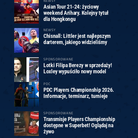
NEWSY
Asian Tour 21-24: życiowy
weekend Arihary. Kolejny tytuł
dla Hongkongu
NEWSY
Chisnall: Littler jest najlepszym
darterem, jakiego widzieliśmy
SPONSOROWANE
Lotki Filipa Berezy w sprzedaży!
Loxley wypuściło nowy model
PDC
PDC Players Championship 2026.
Informacje, terminarz, turnieje
SPONSOROWANE
Transmisje Players Championship
dostępne w Superbet! Oglądaj na
żywo