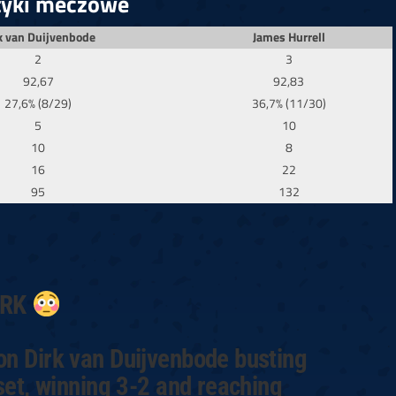
tyki meczowe
k van Duijvenbode
James Hurrell
2
3
92,67
92,83
27,6% (8/29)
36,7% (11/30)
5
10
10
8
16
22
95
132
IRK
on Dirk van Duijvenbode busting
 set, winning 3-2 and reaching