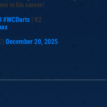
ime in his career!
D
#WCDarts
| R2
hax
C)
December 20, 2025