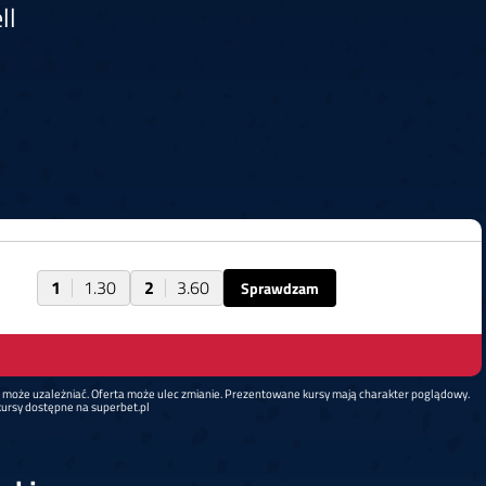
ll
1
1.30
2
3.60
Sprawdzam
d może uzależniać. Oferta może ulec zmianie. Prezentowane kursy mają charakter poglądowy.
ursy dostępne na superbet.pl