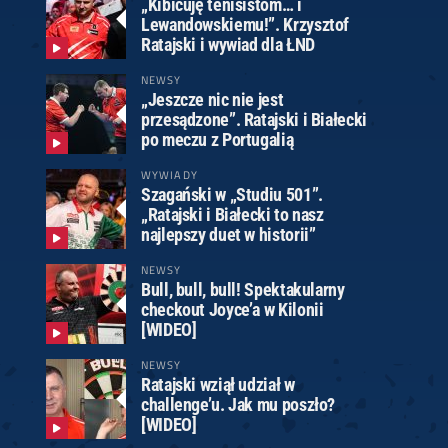
„Kibicuję tenisistom… i
Lewandowskiemu!”. Krzysztof
Ratajski i wywiad dla ŁND
NEWSY
„Jeszcze nic nie jest
przesądzone”. Ratajski i Białecki
po meczu z Portugalią
WYWIADY
Szagański w „Studiu 501”.
„Ratajski i Białecki to nasz
najlepszy duet w historii”
NEWSY
Bull, bull, bull! Spektakularny
checkout Joyce’a w Kilonii
[WIDEO]
NEWSY
Ratajski wziął udział w
challenge’u. Jak mu poszło?
[WIDEO]