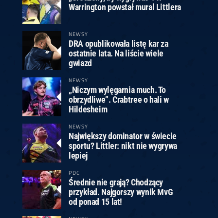
Warrington powstał mural Littlera
NEWSY
DRA opublikowała listę kar za
ostatnie lata. Na liście wiele
gwiazd
NEWSY
„Niczym wylęgarnia much. To
obrzydliwe”. Crabtree o hali w
Hildesheim
NEWSY
Największy dominator w świecie
sportu? Littler: nikt nie wygrywa
lepiej
PDC
Średnie nie grają? Chodzący
przykład. Najgorszy wynik MvG
od ponad 15 lat!