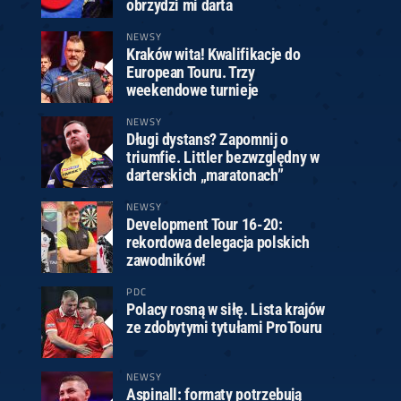
obrzydzi mi darta
NEWSY
Kraków wita! Kwalifikacje do
European Touru. Trzy
weekendowe turnieje
NEWSY
Długi dystans? Zapomnij o
triumfie. Littler bezwzględny w
darterskich „maratonach”
NEWSY
Development Tour 16-20:
rekordowa delegacja polskich
zawodników!
PDC
Polacy rosną w siłę. Lista krajów
ze zdobytymi tytułami ProTouru
NEWSY
Aspinall: formaty potrzebują