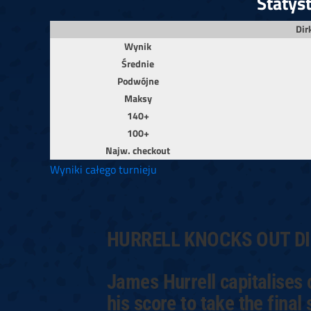
Statys
Dir
Wynik
Średnie
Podwójne
Maksy
140+
100+
Najw. checkout
Wyniki całego turnieju
HURRELL KNOCKS OUT D
James Hurrell capitalises 
his score to take the final