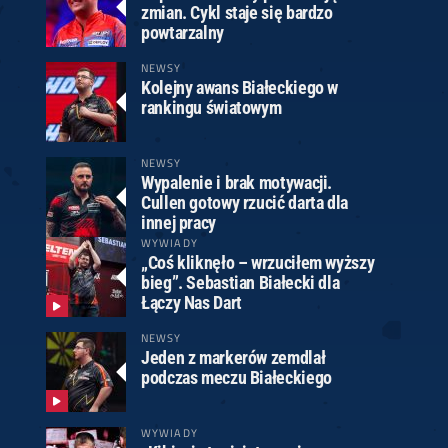
zmian. Cykl staje się bardzo
powtarzalny
NEWSY
Kolejny awans Białeckiego w
rankingu światowym
NEWSY
Wypalenie i brak motywacji.
Cullen gotowy rzucić darta dla
innej pracy
WYWIADY
„Coś kliknęło – wrzuciłem wyższy
bieg”. Sebastian Białecki dla
Łączy Nas Dart
NEWSY
Jeden z markerów zemdlał
podczas meczu Białeckiego
WYWIADY