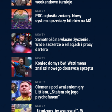
ney
3
Huybrechts
6
v.Duijvenbode
6
weekendowe turnieje
venhoven
6
S. Price
1
v.d.Weerd
3
0.07, 19:30 (R1)
10.07, 19:00 (R1)
10.07, 16:30 (R1)
NEWSY
PDC ogłosiła zmiany. Nowy
lacek
6
Joyce
6
system sprzedaży biletów na MŚ
fin
5
Varila
1
0.07, 13:30 (R1)
10.07, 13:00 (R1)
NEWSY
Samotność na własne życzenie.
Wade szczerze o relacjach i pracy
dartera
NEWSY
Koniec domysłów! Wattimena
znalazł nowego dostawcę sprzętu
NEWSY
Clemens pod wrażeniem gry
Littlera. „Stałem się jego
psychofanem”
NEWSY
„Urodzony, by wygrywać”. W