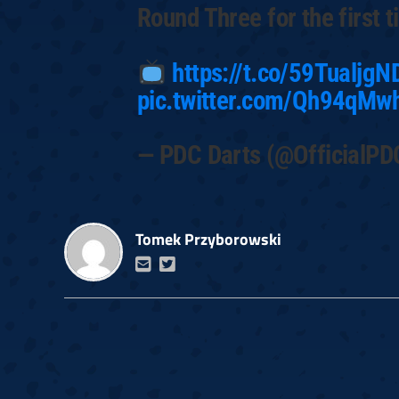
Round Three for the first t
https://t.co/59TualjgN
pic.twitter.com/Qh94qMw
— PDC Darts (@OfficialPD
Tomek Przyborowski