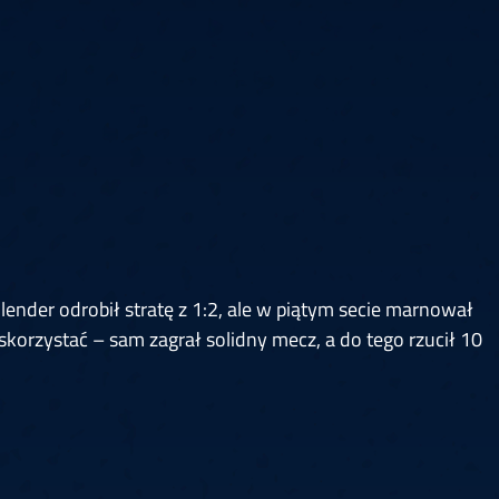
6
Cullen
6
Cross
3
O'Connor
5
Gur
4
Manby
4
Hopp
6
Białecki
6
Kui
)
10.07, 21:00 (R1)
10.07, 20:30 (R1)
10.07, 20:00 (R1)
1
6
Menzies
5
Gilding
5
Vandenbogaerde
2
Sed
1
Schmidt
6
Owen
6
Horvat
6
Grif
)
10.07, 15:00 (R1)
10.07, 14:30 (R1)
10.07, 14:00 (R1)
1
ender odrobił stratę z 1:2, ale w piątym secie marnował
skorzystać – sam zagrał solidny mecz, a do tego rzucił 10