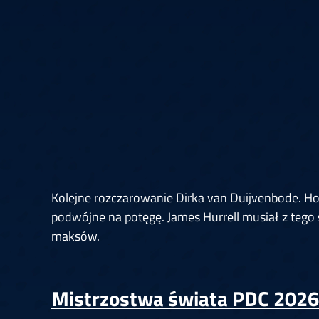
Springer
6
Doets
Labanauskas
2
Gruellich
10.07, 22:00 (R1)
10.07, 21:30 (R1
Wenig
2
Mansell
Brooks
6
Smejda
10.07, 16:00 (R1)
10.07, 15:30 (R1
Kolejne rozczarowanie Dirka van Duijvenbode. Hol
podwójne na potęgę. James Hurrell musiał z tego 
maksów.
Mistrzostwa świata PDC 2026