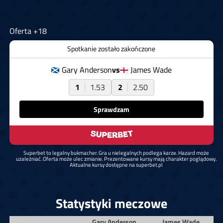
Oferta +18
Spotkanie zostało zakończone
Gary Anderson
vs
James Wade
1
1.53
2
2.50
Sprawdzam
Superbet to legalny bukmacher. Gra u nielegalnych podlega karze. Hazard może
uzależniać. Oferta może ulec zmianie. Prezentowane kursy mają charakter poglądowy.
Aktualne kursy dostępne na superbet.pl
Statystyki meczowe
Gary Anderson
James Wade