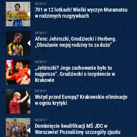
NEWSY
701 w 12 lotkach! Wielki wyczyn Muramatsu
w rodzimych rozgrywkach
NEWSY
Afera: Jehirszki, Grudziecki i Herberg.
„Obrażanie mojej rodziny to za dużo”
NEWSY
„Jehirszki? Jego zachowanie było tu
najgorsze”. Grudziecki o incydencie w
Krakowie
NEWSY
Wstyd przed Europą? Krakowskie eliminacje
w ogniu krytyki
NEWSY
Domknięcie kwalifikacji MŚ JDC w
Warszawie! Poznaliśmy szczegóły zjazdu