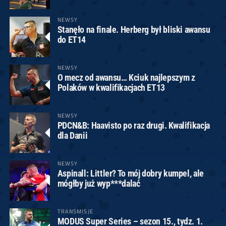
NEWSY
Stanęło na finale. Herberg był bliski awansu
do ET14
NEWSY
O mecz od awansu… Kciuk najlepszym z
Polaków w kwalifikacjach ET13
NEWSY
PDCN&B: Haavisto po raz drugi. Kwalifikacja
dla Danii
NEWSY
Aspinall: Littler? To mój dobry kumpel, ale
mógłby już wyp***dalać
TRANSMISJE
MODUS Super Series – sezon 15., tydz. 1.