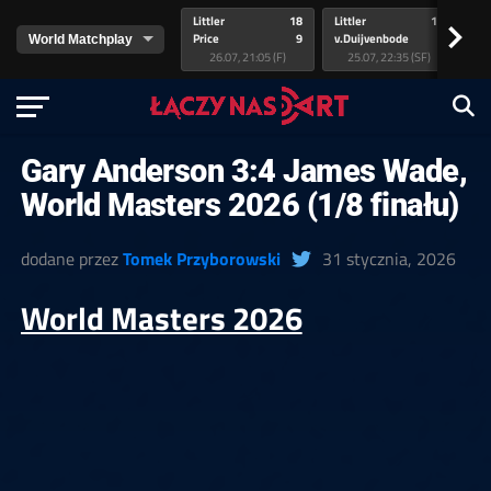
Littler
18
Littler
17
Pr
>
Price
9
v.Duijvenbode
5
va
26.07, 21:05 (F)
25.07, 22:35 (SF)
Gary Anderson 3:4 James Wade,
World Masters 2026 (1/8 finału)
dodane przez
Tomek Przyborowski
31 stycznia, 2026
World Masters 2026