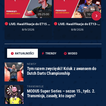
05:25:00
10:35:29
LIVE: Kwalifikacje do ET15 dla Europy Wschodniej
LIVE: Kwalifikacje do ET13-14 dla Europy Wschodniej
8/9/2026
8/8/2026
AKTUALNOŚCI
TRENDY
WIDEO
NEWSY
Tym razem zwycięski! Kciuk z awansem do
Dutch Darts Championship
TRANSMISJE
MODUS Super Series – sezon 15., tydz. 2.
Transmisja, zasady, kto zagra?