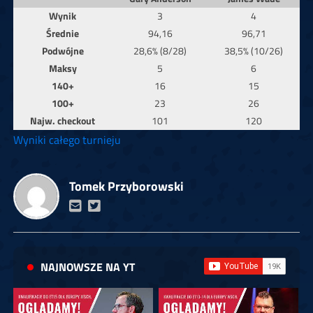
Wynik
3
4
Średnie
94,16
96,71
Podwójne
28,6% (8/28)
38,5% (10/26)
Maksy
5
6
140+
16
15
100+
23
26
Najw. checkout
101
120
Wyniki całego turnieju
Tomek Przyborowski
NAJNOWSZE NA YT