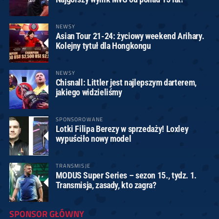
NEWSY
Asian Tour 21-24: życiowy weekend Arihary.
Kolejny tytuł dla Hongkongu
NEWSY
Chisnall: Littler jest najlepszym darterem,
jakiego widzieliśmy
SPONSOROWANE
Lotki Filipa Berezy w sprzedaży! Loxley
wypuściło nowy model
TRANSMISJE
MODUS Super Series – sezon 15., tydz. 1.
Transmisja, zasady, kto zagra?
SPONSOR GŁÓWNY