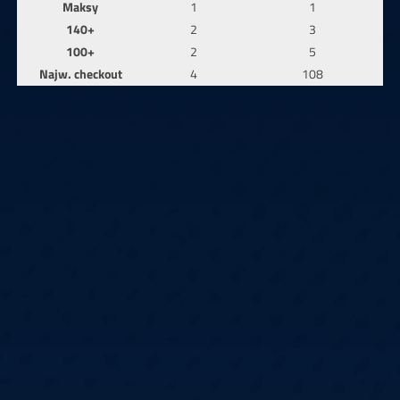
Maksy
1
1
140+
2
3
100+
2
5
Najw. checkout
4
108