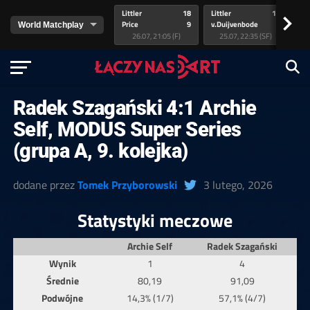
Littler
18
Littler
17
Pr
>
Price
9
v.Duijvenbode
5
va
26.07, 21:05 (F)
25.07, 22:35 (SF)
Radek Szagański 4:1 Archie
Self, MODUS Super Series
(grupa A, 9. kolejka)
dodane przez
Tomek Przyborowski
3 lutego, 2026
Statystyki meczowe
Archie Self
Radek Szagański
Wynik
1
4
Średnie
80,19
91,09
Podwójne
14,3% (1/7)
57,1% (4/7)