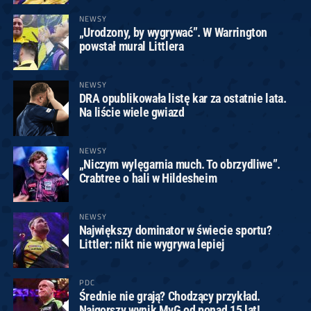
NEWSY
„Urodzony, by wygrywać”. W Warrington
powstał mural Littlera
NEWSY
DRA opublikowała listę kar za ostatnie lata.
Na liście wiele gwiazd
NEWSY
„Niczym wylęgarnia much. To obrzydliwe”.
Crabtree o hali w Hildesheim
NEWSY
Największy dominator w świecie sportu?
Littler: nikt nie wygrywa lepiej
PDC
Średnie nie grają? Chodzący przykład.
Najgorszy wynik MvG od ponad 15 lat!