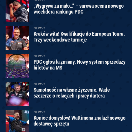
„Wygrywa za mało…” – surowa ocena nowego
wicelidera rankingu PDC
NEWSY
Kraków wita! Kwalifikacje do European Touru.
Trzy weekendowe turnieje
NEWSY
PDC ogłosiła zmiany. Nowy system sprzedaży
biletów na MŚ
NEWSY
Samotność na własne życzenie. Wade
szczerze o relacjach i pracy dartera
NEWSY
Koniec domysłów! Wattimena znalazł nowego
dostawcę sprzętu