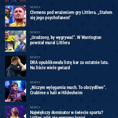
NEWSY
Clemens pod wrażeniem gry Littlera. „Stałem
się jego psychofanem”
NEWSY
„Urodzony, by wygrywać”. W Warrington
powstał mural Littlera
NEWSY
DRA opublikowała listę kar za ostatnie lata.
Na liście wiele gwiazd
NEWSY
„Niczym wylęgarnia much. To obrzydliwe”.
Crabtree o hali w Hildesheim
NEWSY
Największy dominator w świecie sportu?
Littler: nikt nie wygrywa lepiej