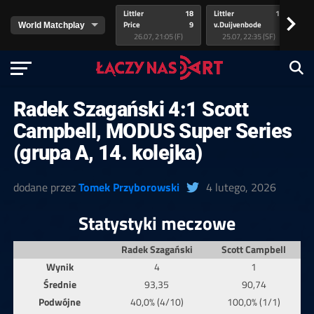
Littler
18
Littler
17
Pr
>
Price
9
v.Duijvenbode
5
va
26.07, 21:05 (F)
25.07, 22:35 (SF)
Radek Szagański 4:1 Scott
Campbell, MODUS Super Series
(grupa A, 14. kolejka)
dodane przez
Tomek Przyborowski
4 lutego, 2026
Statystyki meczowe
Radek Szagański
Scott Campbell
Wynik
4
1
Średnie
93,35
90,74
Podwójne
40,0% (4/10)
100,0% (1/1)