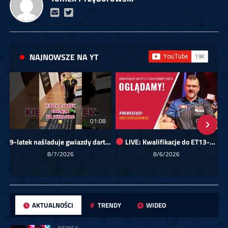
NAJNOWSZE NA YT
01:08
00:00
9-latek naśladuje gwiazdy darta!
LIVE: Kwalifikacje do ET13-14 dla Europy Wschodniej
Sk
8/7/2026
8/6/2026
AKTUALNOŚCI
TRENDY
WIDEO
NEWSY