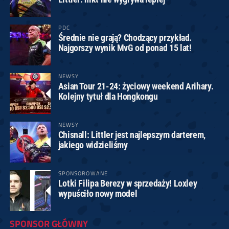
PDC
Średnie nie grają? Chodzący przykład.
Najgorszy wynik MvG od ponad 15 lat!
NEWSY
Asian Tour 21-24: życiowy weekend Arihary.
Kolejny tytuł dla Hongkongu
NEWSY
Chisnall: Littler jest najlepszym darterem,
jakiego widzieliśmy
SPONSOROWANE
Lotki Filipa Berezy w sprzedaży! Loxley
wypuściło nowy model
SPONSOR GŁÓWNY