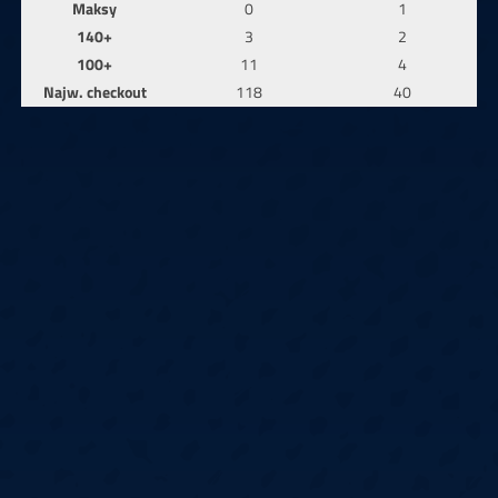
Maksy
0
1
140+
3
2
100+
11
4
Najw. checkout
118
40