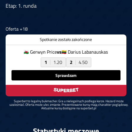
Etap: 1. runda
Oferta +18
Spotkanie zostało zakończone
Gerwyn Price
vs
Darius Labanauskas
1
1.20
2
4.50
Sprawdzam
Superbet to legalny bukmacher. Gra u nielegalnych podlega karze. Hazard może
uzależniać. Oferta może ulec zmianie. Prezentowane kursy mają charakter poglądowy.
Aktualne kursy dostępne na superbet.pl
Statystyki meczowe