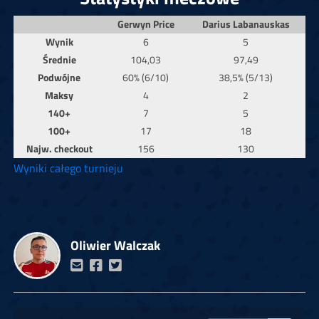
Gerwyn Price
Darius Labanauskas
Wynik
6
5
Średnie
104,03
97,49
Podwójne
60% (6/10)
38,5% (5/13)
Maksy
4
2
140+
7
5
100+
17
18
Najw. checkout
156
130
Wyniki całego turnieju
Oliwier Walczak