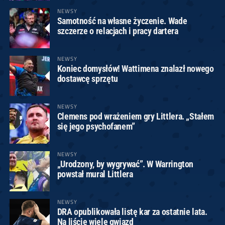
NEWSY
Samotność na własne życzenie. Wade
szczerze o relacjach i pracy dartera
NEWSY
Koniec domysłów! Wattimena znalazł nowego
dostawcę sprzętu
NEWSY
Clemens pod wrażeniem gry Littlera. „Stałem
się jego psychofanem”
NEWSY
„Urodzony, by wygrywać”. W Warrington
powstał mural Littlera
NEWSY
DRA opublikowała listę kar za ostatnie lata.
Na liście wiele gwiazd