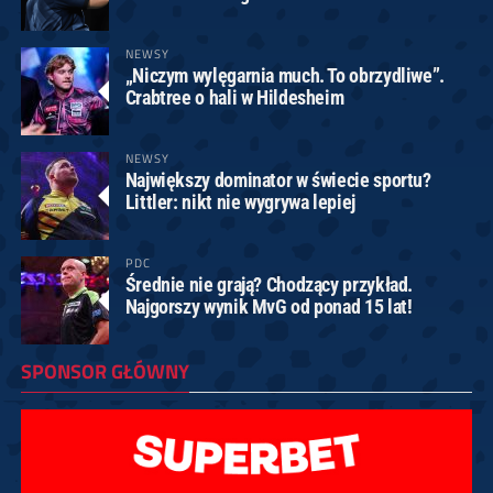
NEWSY
„Niczym wylęgarnia much. To obrzydliwe”.
Crabtree o hali w Hildesheim
NEWSY
Największy dominator w świecie sportu?
Littler: nikt nie wygrywa lepiej
PDC
Średnie nie grają? Chodzący przykład.
Najgorszy wynik MvG od ponad 15 lat!
SPONSOR GŁÓWNY