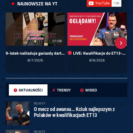
NAJNOWSZE NA YT
01:08
00:00
9-latek naśladuje gwiazdy darta!
LIVE: Kwalifikacje do ET13-14 dla Europy Wschodniej
Sk
8/7/2026
8/6/2026
AKTUALNOŚCI
TRENDY
WIDEO
NEWSY
O mecz od awansu… Kciuk najlepszym z
Polaków w kwalifikacjach ET13
NEWSY