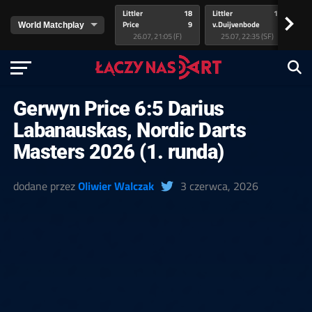
Littler
18
Littler
17
Pr
>
Price
9
v.Duijvenbode
5
va
26.07, 21:05 (F)
25.07, 22:35 (SF)
Gerwyn Price 6:5 Darius
Labanauskas, Nordic Darts
Masters 2026 (1. runda)
dodane przez
Oliwier Walczak
3 czerwca, 2026