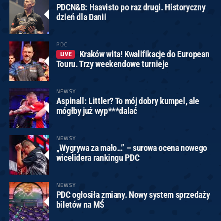
PDCN&B: Haavisto po raz drugi. Historyczny
dzień dla Danii
PDC
Kraków wita! Kwalifikacje do European
LIVE
Touru. Trzy weekendowe turnieje
NEWSY
Aspinall: Littler? To mój dobry kumpel, ale
mógłby już wyp***dalać
NEWSY
„Wygrywa za mało…” – surowa ocena nowego
wicelidera rankingu PDC
NEWSY
PDC ogłosiła zmiany. Nowy system sprzedaży
biletów na MŚ