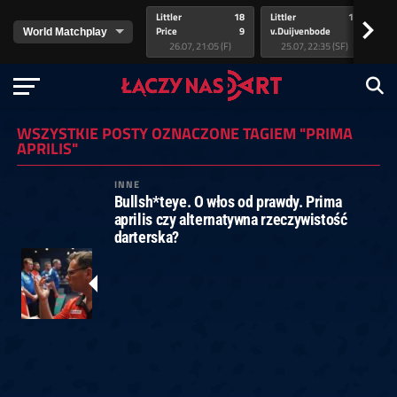
Littler
18
Littler
17
Pr
>
Price
9
v.Duijvenbode
5
va
26.07, 21:05 (F)
25.07, 22:35 (SF)
WSZYSTKIE POSTY OZNACZONE TAGIEM "PRIMA
APRILIS"
INNE
Bullsh*teye. O włos od prawdy. Prima
aprilis czy alternatywna rzeczywistość
darterska?