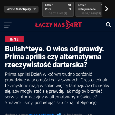
Littler
18
Littler
17
Pr
>
Price
9
v.Duijvenbode
5
va
26.07, 21:05 (F)
25.07, 22:35 (SF)
INNE
Bullsh*teye. O włos od prawdy.
Prima aprilis czy alternatywna
rzeczywistość darterska?
Prima aprilis! Dzień w którym trudno odróżnić
prawdziwe wiadomości od fałszywych. Często jednak
te zmyślone mają w sobie więcej fantazji. Aż chciałoby
się, aby mogły stać się prawdą. Jak mógłby brzmieć
serwis informacyjny w alternatywnym świecie?
Sprawdziliśmy, podpytując sztuczną inteligencję!