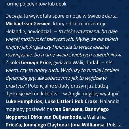
formę pojedynków lub debli.
Decyzja ta wywołała spore emocje w świecie darta.
Michael van Gerwen
, który od lat reprezentuje
Holandię, powiedział:
– to ciekawa zmiana, bo daje
więcej możliwości taktycznych. Myślę, że dla takich
krajów jak Anglia czy Holandia to wręcz idealne
rozwiązanie, bo mamy wielu świetnych zawodników.
Z kolei
Gerwyn Price
, gwiazda Walii, dodał:
– nie
wiem, czy to dobry ruch. Wydłuży to turniej i zmieni
dynamikę gry, ale zobaczymy, jak to wyjdzie w
praktyce”.
Potencjalne składy drużyn już budzą
dyskusję wśród kibiców – w Anglii mogliby wystąpić
Luke Humphries, Luke Littler i Rob Cross
, Holandia
mogłaby postawić na
van Gerwena, Danny’ego
Nopperta i Dirka van Duijvenbode
, a Walia na
Price’a, Jonny’ego Claytona i Jima Williamsa
. Polska