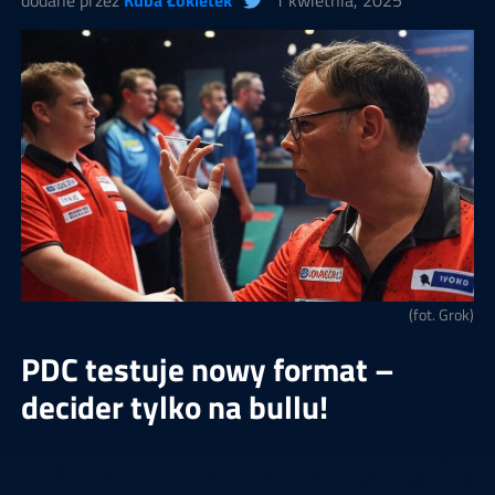
dodane przez
Kuba Łokietek
1 kwietnia, 2025
(fot. Grok)
PDC testuje nowy format –
decider tylko na bullu!