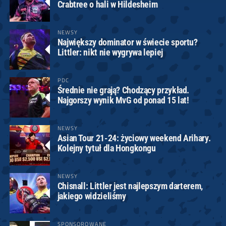
Crabtree o hali w Hildesheim
NEWSY
Największy dominator w świecie sportu?
Littler: nikt nie wygrywa lepiej
PDC
Średnie nie grają? Chodzący przykład.
Najgorszy wynik MvG od ponad 15 lat!
NEWSY
Asian Tour 21-24: życiowy weekend Arihary.
Kolejny tytuł dla Hongkongu
NEWSY
Chisnall: Littler jest najlepszym darterem,
jakiego widzieliśmy
SPONSOROWANE