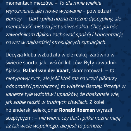
momentach meczów. –
To dla mnie wielkie
wyróżnienie, ale i nowe wyzwanie
– powiedział
Barney
.
– Dart i piłka nożna to różne dyscypliny, ale
mentalność mistrza jest uniwersalna. Chcę pomóc
zawodnikom Ajaksu zachować spokój i koncentrację
nawet w najbardziej stresujących sytuacjach.
Decyzja klubu wzbudziła wiele reakcji zarówno w
świecie sportu, jak i wśród kibiców. Były zawodnik
Ajaksu,
Rafael van der Vaart
, skomentował:
– to
nietypowy ruch, ale jeśli ktoś ma nauczyć piłkarzy
odporności psychicznej, to właśnie Barney. Przeżył w
karierze tyle wzlotów i upadków, że doskonale wie,
jak sobie radzić w trudnych chwilach.
Z kolei
holenderski selekcjoner
Ronald Koeman
wyraził
sceptycyzm:
– nie wiem, czy dart i piłka nożna mają
aż tak wiele wspólnego, ale jeśli to pomoże