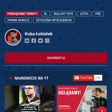
POWIĄZANE TEMATY
AI
BULLSH*TEYE
LOTKI
PDC
PRIMA APRILIS
SZTUCZNA INTELIGENCJA
Kuba Łokietek
SKOMENTUJ
NAJNOWSZE NA YT
00:26
01:40:24