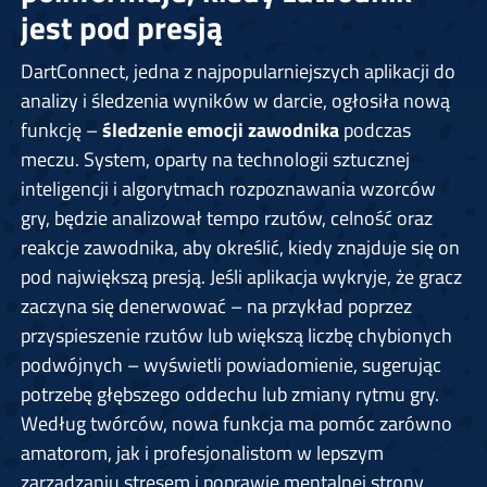
jest pod presją
DartConnect, jedna z najpopularniejszych aplikacji do
analizy i śledzenia wyników w darcie, ogłosiła nową
funkcję –
śledzenie emocji zawodnika
podczas
meczu. System, oparty na technologii sztucznej
inteligencji i algorytmach rozpoznawania wzorców
gry, będzie analizował tempo rzutów, celność oraz
reakcje zawodnika, aby określić, kiedy znajduje się on
pod największą presją. Jeśli aplikacja wykryje, że gracz
zaczyna się denerwować – na przykład poprzez
przyspieszenie rzutów lub większą liczbę chybionych
podwójnych – wyświetli powiadomienie, sugerując
potrzebę głębszego oddechu lub zmiany rytmu gry.
Według twórców, nowa funkcja ma pomóc zarówno
amatorom, jak i profesjonalistom w lepszym
zarządzaniu stresem i poprawie mentalnej strony