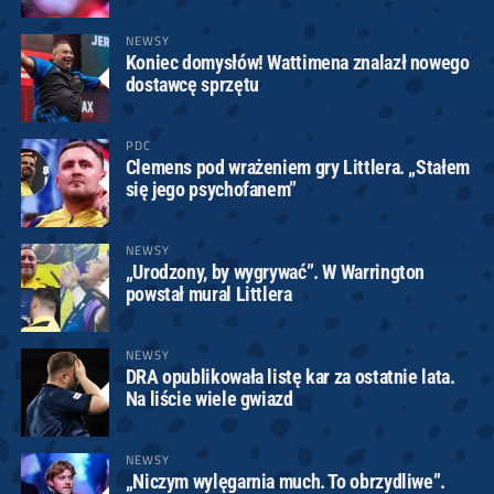
NEWSY
Koniec domysłów! Wattimena znalazł nowego
dostawcę sprzętu
PDC
Clemens pod wrażeniem gry Littlera. „Stałem
się jego psychofanem”
NEWSY
„Urodzony, by wygrywać”. W Warrington
powstał mural Littlera
NEWSY
DRA opublikowała listę kar za ostatnie lata.
Na liście wiele gwiazd
NEWSY
„Niczym wylęgarnia much. To obrzydliwe”.