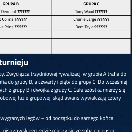
GRUPA B
GRUPA C
 Dennant
???????
Tony Wood
???????
 Collins
???????
Charlie Large
???????
ve Prins
???????
Dom Taylor
???????
turnieju
. Zwycięzca trzydniowej rywalizacji w grupie A trafia do
afia do grupy B, a czwarty i piąty do grupy C. Do wcześniej
h z grupy B i dwójka z grupy C. Cała szóstka mierzy się
sobowej fazie grupowej, skąd awans wywalczają cztery
h wygranych legów – od początku do samego końca.
mistrzowskiego, gdzie mierzy się ze sobą najlepsza