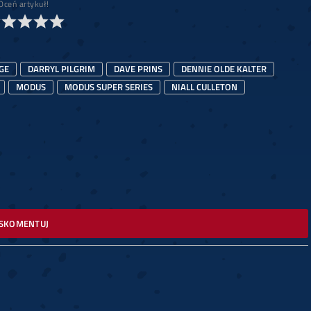
Oceń artykuł!
GE
DARRYL PILGRIM
DAVE PRINS
DENNIE OLDE KALTER
MODUS
MODUS SUPER SERIES
NIALL CULLETON
SKOMENTUJ