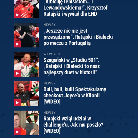
„Kibicuję tenisistom… i
Lewandowskiemu!”. Krzysztof
Ratajski i wywiad dla ŁND
NEWSY
„Jeszcze nic nie jest
przesądzone”. Ratajski i Białecki
po meczu z Portugalią
WYWIADY
Szagański w „Studiu 501”.
„Ratajski i Białecki to nasz
najlepszy duet w historii”
NEWSY
Bull, bull, bull! Spektakularny
checkout Joyce’a w Kilonii
[WIDEO]
NEWSY
Ratajski wziął udział w
challenge’u. Jak mu poszło?
[WIDEO]