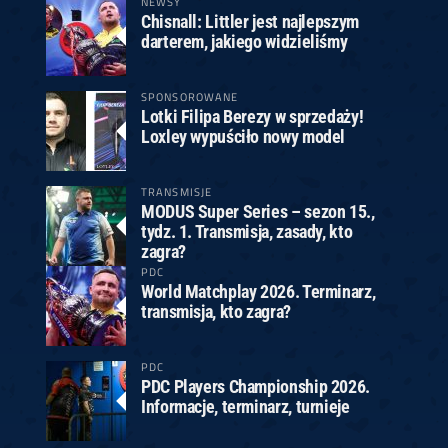
NEWSY
Chisnall: Littler jest najlepszym
darterem, jakiego widzieliśmy
SPONSOROWANE
Lotki Filipa Berezy w sprzedaży!
Loxley wypuściło nowy model
TRANSMISJE
MODUS Super Series – sezon 15.,
tydz. 1. Transmisja, zasady, kto
zagra?
PDC
World Matchplay 2026. Terminarz,
transmisja, kto zagra?
PDC
PDC Players Championship 2026.
Informacje, terminarz, turnieje