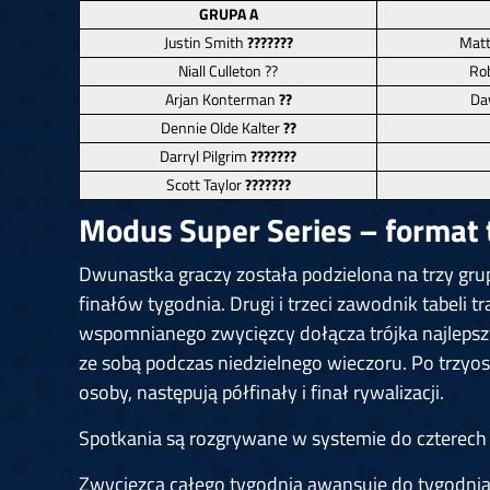
GRUPA A
Justin Smith
???????
Matt
Niall Culleton ??
Rob
Arjan Konterman
??
Da
Dennie Olde Kalter
??
Darryl Pilgrim
???????
Scott Taylor
???????
Modus Super Series – format 
Dwunastka graczy została podzielona na trzy grupy
finałów tygodnia. Drugi i trzeci zawodnik tabeli tr
wspomnianego zwycięzcy dołącza trójka najlepszyc
ze sobą podczas niedzielnego wieczoru. Po trzyo
osoby, następują półfinały i finał rywalizacji.
Spotkania są rozgrywane w systemie do czterec
Zwycięzca całego tygodnia awansuje do tygodnia 