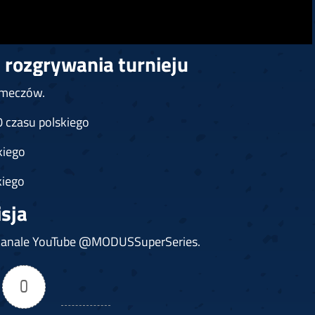
 rozgrywania turnieju
 meczów.
0 czasu polskiego
kiego
kiego
sja
a kanale YouTube @MODUSSuperSeries.
0