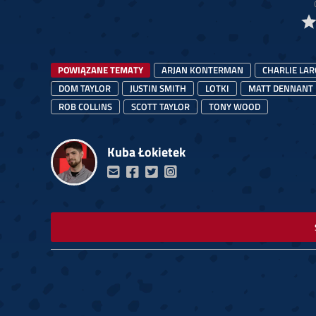
POWIĄZANE TEMATY
ARJAN KONTERMAN
CHARLIE LAR
DOM TAYLOR
JUSTIN SMITH
LOTKI
MATT DENNANT
ROB COLLINS
SCOTT TAYLOR
TONY WOOD
Kuba Łokietek