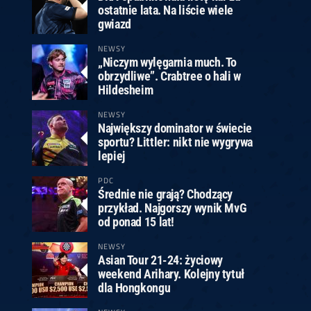
ostatnie lata. Na liście wiele
gwiazd
NEWSY
„Niczym wylęgarnia much. To
obrzydliwe”. Crabtree o hali w
Hildesheim
NEWSY
Największy dominator w świecie
sportu? Littler: nikt nie wygrywa
lepiej
PDC
Średnie nie grają? Chodzący
przykład. Najgorszy wynik MvG
od ponad 15 lat!
NEWSY
Asian Tour 21-24: życiowy
weekend Arihary. Kolejny tytuł
dla Hongkongu