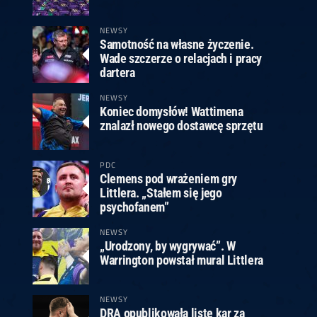
ney
3
Huybrechts
6
v.Duijvenbode
6
venhoven
6
S. Price
1
v.d.Weerd
3
0.07, 19:30 (R1)
10.07, 19:00 (R1)
10.07, 16:30 (R1)
NEWSY
Samotność na własne życzenie.
lacek
6
Joyce
6
Wade szczerze o relacjach i pracy
fin
5
Varila
1
dartera
0.07, 13:30 (R1)
10.07, 13:00 (R1)
NEWSY
Koniec domysłów! Wattimena
znalazł nowego dostawcę sprzętu
PDC
Clemens pod wrażeniem gry
Littlera. „Stałem się jego
psychofanem”
NEWSY
„Urodzony, by wygrywać”. W
Warrington powstał mural Littlera
NEWSY
DRA opublikowała listę kar za