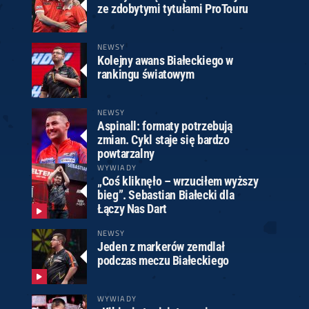
ze zdobytymi tytułami ProTouru
NEWSY
Kolejny awans Białeckiego w
rankingu światowym
NEWSY
Aspinall: formaty potrzebują
zmian. Cykl staje się bardzo
powtarzalny
WYWIADY
„Coś kliknęło – wrzuciłem wyższy
bieg”. Sebastian Białecki dla
Łączy Nas Dart
NEWSY
Jeden z markerów zemdlał
podczas meczu Białeckiego
WYWIADY