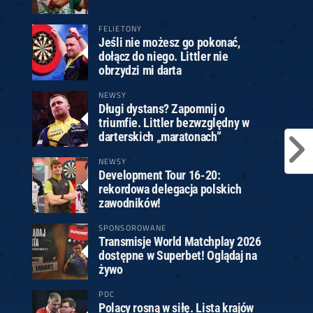
FELIETONY
Jeśli nie możesz go pokonać,
dołącz do niego. Littler nie
obrzydzi mi darta
NEWSY
Długi dystans? Zapomnij o
triumfie. Littler bezwzględny w
darterskich „maratonach”
NEWSY
Development Tour 16-20:
rekordowa delegacja polskich
zawodników!
SPONSOROWANE
Transmisje World Matchplay 2026
dostępne w Superbet! Oglądaj na
żywo
PDC
Polacy rosną w siłę. Lista krajów