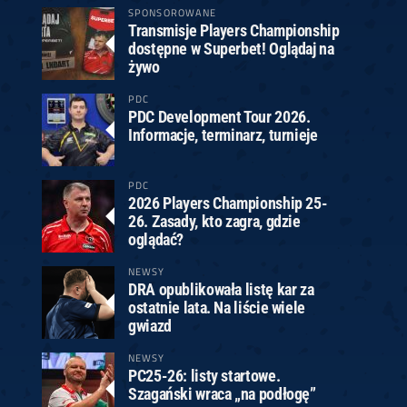
SPONSOROWANE
Transmisje Players Championship
dostępne w Superbet! Oglądaj na
żywo
PDC
PDC Development Tour 2026.
Informacje, terminarz, turnieje
PDC
2026 Players Championship 25-
26. Zasady, kto zagra, gdzie
oglądać?
NEWSY
DRA opublikowała listę kar za
ostatnie lata. Na liście wiele
gwiazd
NEWSY
PC25-26: listy startowe.
Szagański wraca „na podłogę”