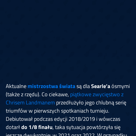
Aktualne
mistrzostwa świata
są dla
Searle’a
ósmymi
(także z rzędu). Co ciekawe,
piątkowe zwycięstwo z
Chrisem Landmanem
przedłużyło jego chlubną serię
triumfów w pierwszych spotkaniach turnieju.
Debiutował podczas edycji 2018/2019 i wówczas
dotarł
do 1/8 finału
, taka sytuacja powtórzyła się
jeszcze dwukrotnie: w 2021 oraz 2022. W przypadku