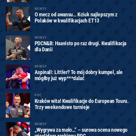
NEWSY
O mecz od awansu… Kciuk najlepszym z
Polaków w kwalifikacjach ET13
NEWSY
PDCN&B: Haavisto po raz drugi. Kwalifikacja
dla Danii
NEWSY
Aspinall: Littler? To mój dobry kumpel, ale
mógłby już wyp***dalać
PDC
Kraków wita! Kwalifikacje do European Touru.
Trzy weekendowe turnieje
NEWSY
„Wygrywa za mało…” – surowa ocena nowego
wicelidera rankingu PDC