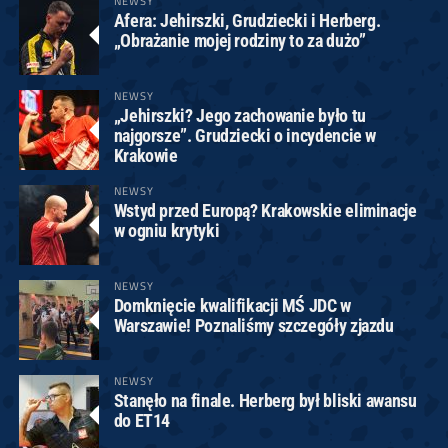
NEWSY
Afera: Jehirszki, Grudziecki i Herberg.
„Obrażanie mojej rodziny to za dużo”
NEWSY
„Jehirszki? Jego zachowanie było tu
najgorsze”. Grudziecki o incydencie w
Krakowie
NEWSY
Wstyd przed Europą? Krakowskie eliminacje
w ogniu krytyki
NEWSY
Domknięcie kwalifikacji MŚ JDC w
Warszawie! Poznaliśmy szczegóły zjazdu
NEWSY
Stanęło na finale. Herberg był bliski awansu
do ET14