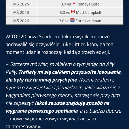
MŚ 2024
3:1 vs
Tomoya Goto
MŚ 2025
3:0 vs
Matt Campbell
MŚ 2026
3:0 vs
Chris Landman
W TOP20 poza Searle’em takim wynikiem może
pochwalić się oczywiście Luke Littler, który na ten
moment udanie rozpoczął każdą z trzech edycji.
–
Szczerze mówiąc, myślałem o tym jadąc do Ally
Pally.
Trafiały mi się całkiem przyzwoite losowania,
ale były też te mniej przychylne
. Rozmawiałem z
synem o zwycięstwie i pieniądzach, jakie wiążą się z
wygraniem pierwszego meczu, starając się przy tym
nie zapeszyć.
Jakoś zawsze znajduję sposób na
wygranie pierwszego spotkania
, a to bardzo dobrze
– mówił w pomeczowym wywiadzie sam
zainteresowany.