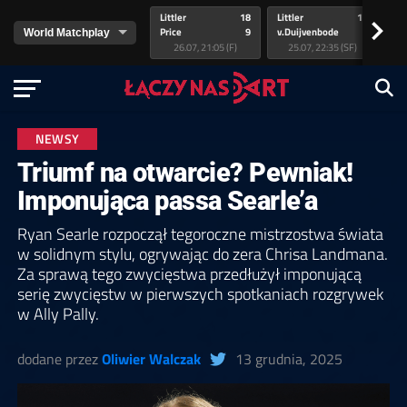
Littler
18
Littler
17
Pr
>
Price
9
v.Duijvenbode
5
va
26.07, 21:05 (F)
25.07, 22:35 (SF)
NEWSY
Triumf na otwarcie? Pewniak!
Imponująca passa Searle’a
Ryan Searle rozpoczął tegoroczne mistrzostwa świata
w solidnym stylu, ogrywając do zera Chrisa Landmana.
Za sprawą tego zwycięstwa przedłużył imponującą
serię zwycięstw w pierwszych spotkaniach rozgrywek
w Ally Pally.
dodane przez
Oliwier Walczak
13 grudnia, 2025