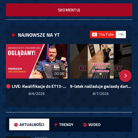
SKOMENTUJ
NAJNOWSZE NA YT
00:00
01:08
LIVE: Kwalifikacje do ET13-14 dla Europy Wschodniej
9-latek naśladuje gwiazdy darta!
Sk
8/6/2026
8/7/2026
AKTUALNOŚCI
TRENDY
WIDEO