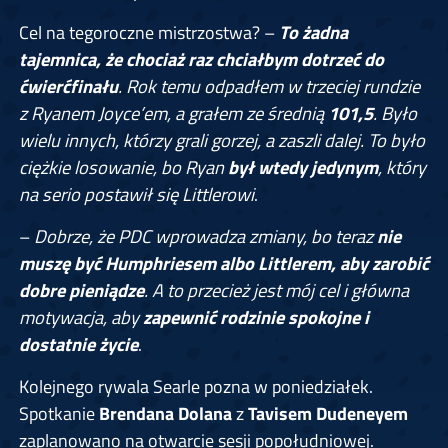
Cel na tegoroczne mistrzostwa? –
To żadna
tajemnica, że chociaż raz chciałbym dotrzeć do
ćwierćfinału
. Rok temu odpadłem w trzeciej rundzie
z Ryanem Joyce’em, a grałem ze średnią
101,5
. Było
wielu innych, którzy grali gorzej, a zaszli dalej. To było
ciężkie losowanie, bo Ryan
był wtedy jedynym
, który
na serio postawił się Littlerowi
.
–
Dobrze, że PDC wprowadza zmiany, bo teraz
nie
muszę być Humphriesem albo Littlerem, aby zarobić
dobre pieniądze
. A to przecież jest mój cel i główna
motywacja, aby
zapewnić rodzinie spokojne i
dostatnie życie
.
Kolejnego rywala Searle pozna w poniedziałek.
Spotkanie
Brendana Dolana
z
Tavisem Dudeneyem
zaplanowano na otwarcie sesji popołudniowej.