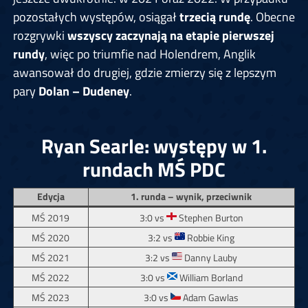
pozostałych występów, osiągał
trzecią rundę
. Obecne
rozgrywki
wszyscy zaczynają na etapie pierwszej
rundy
, więc po triumfie nad Holendrem, Anglik
awansował do drugiej, gdzie zmierzy się z lepszym
pary
Dolan – Dudeney
.
Ryan Searle: występy w 1.
rundach MŚ PDC
Edycja
1. runda – wynik, przeciwnik
MŚ 2019
3:0 vs
Stephen Burton
MŚ 2020
3:2 vs
Robbie King
MŚ 2021
3:2 vs
Danny Lauby
MŚ 2022
3:0 vs
William Borland
MŚ 2023
3:0 vs
Adam Gawlas