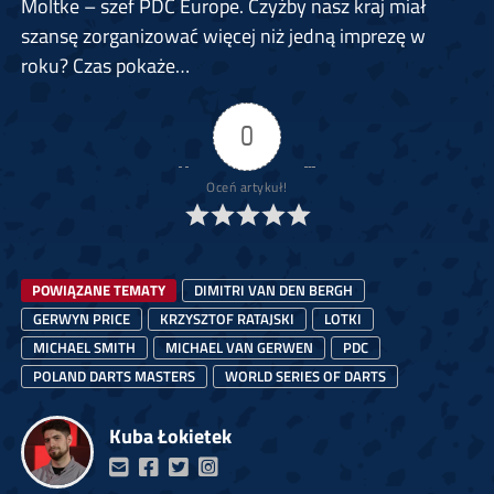
Moltke – szef PDC Europe. Czyżby nasz kraj miał
szansę zorganizować więcej niż jedną imprezę w
roku? Czas pokaże…
0
Oceń artykuł!
POWIĄZANE TEMATY
DIMITRI VAN DEN BERGH
GERWYN PRICE
KRZYSZTOF RATAJSKI
LOTKI
MICHAEL SMITH
MICHAEL VAN GERWEN
PDC
POLAND DARTS MASTERS
WORLD SERIES OF DARTS
Kuba Łokietek