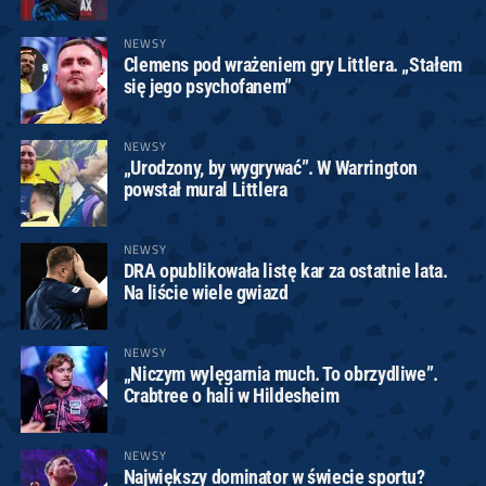
NEWSY
Clemens pod wrażeniem gry Littlera. „Stałem
się jego psychofanem”
NEWSY
„Urodzony, by wygrywać”. W Warrington
powstał mural Littlera
NEWSY
DRA opublikowała listę kar za ostatnie lata.
Na liście wiele gwiazd
NEWSY
„Niczym wylęgarnia much. To obrzydliwe”.
Crabtree o hali w Hildesheim
NEWSY
Największy dominator w świecie sportu?