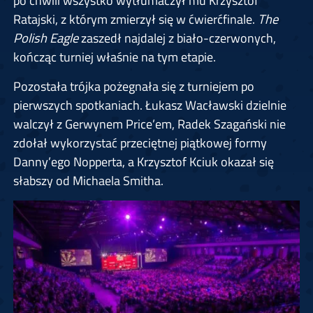
po chwili wszystko wytłumaczył mu Krzysztof
Ratajski, z którym zmierzył się w ćwierćfinale.
The
Polish Eagle
zaszedł najdalej z biało-czerwonych,
kończąc turniej właśnie na tym etapie.
Pozostała trójka pożegnała się z turniejem po
pierwszych spotkaniach. Łukasz Wacławski dzielnie
walczył z Gerwynem Price’em, Radek Szagański nie
zdołał wykorzystać przeciętnej piątkowej formy
Danny’ego Nopperta, a Krzysztof Kciuk okazał się
słabszy od Michaela Smitha.