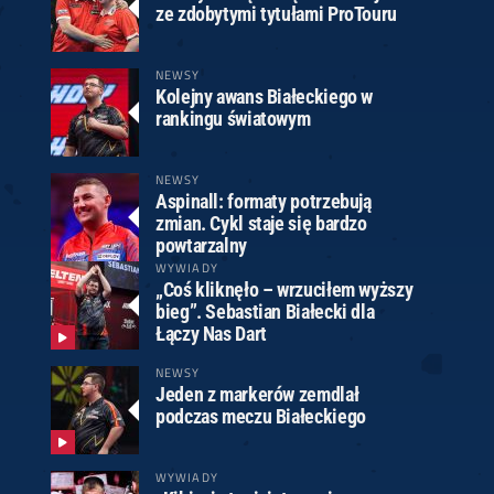
ze zdobytymi tytułami ProTouru
NEWSY
Kolejny awans Białeckiego w
rankingu światowym
NEWSY
Aspinall: formaty potrzebują
zmian. Cykl staje się bardzo
powtarzalny
WYWIADY
„Coś kliknęło – wrzuciłem wyższy
bieg”. Sebastian Białecki dla
Łączy Nas Dart
NEWSY
Jeden z markerów zemdlał
podczas meczu Białeckiego
WYWIADY