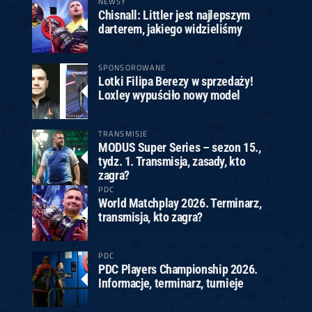
NEWSY
Chisnall: Littler jest najlepszym
darterem, jakiego widzieliśmy
SPONSOROWANE
Lotki Filipa Berezy w sprzedaży!
Loxley wypuściło nowy model
TRANSMISJE
MODUS Super Series – sezon 15.,
tydz. 1. Transmisja, zasady, kto
zagra?
PDC
World Matchplay 2026. Terminarz,
transmisja, kto zagra?
PDC
PDC Players Championship 2026.
Informacje, terminarz, turnieje