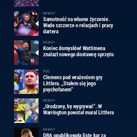
ney
3
Huybrechts
6
v.Duijvenbode
6
venhoven
6
S. Price
1
v.d.Weerd
3
0.07, 19:30 (R1)
10.07, 19:00 (R1)
10.07, 16:30 (R1)
NEWSY
Samotność na własne życzenie.
lacek
6
Joyce
6
Wade szczerze o relacjach i pracy
fin
5
Varila
1
dartera
0.07, 13:30 (R1)
10.07, 13:00 (R1)
NEWSY
Koniec domysłów! Wattimena
znalazł nowego dostawcę sprzętu
PDC
Clemens pod wrażeniem gry
Littlera. „Stałem się jego
psychofanem”
NEWSY
„Urodzony, by wygrywać”. W
Warrington powstał mural Littlera
NEWSY
DRA opublikowała listę kar za