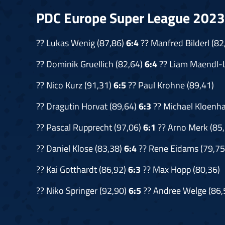
PDC Europe Super League 2023 
?? Lukas Wenig (87,86)
6:4
?? Manfred Bilderl (82
?? Dominik Gruellich (82,64)
6:4
?? Liam Maendl-
?? Nico Kurz (91,31)
6:5
?? Paul Krohne (89,41)
?? Dragutin Horvat (89,64)
6:3
?? Michael Kloenh
?? Pascal Rupprecht (97,06)
6:1
?? Arno Merk (85,
?? Daniel Klose (83,38)
6:4
?? Rene Eidams (79,75
?? Kai Gotthardt (86,92)
6:3
?? Max Hopp (80,36)
?? Niko Springer (92,90)
6:5
?? Andree Welge (86,