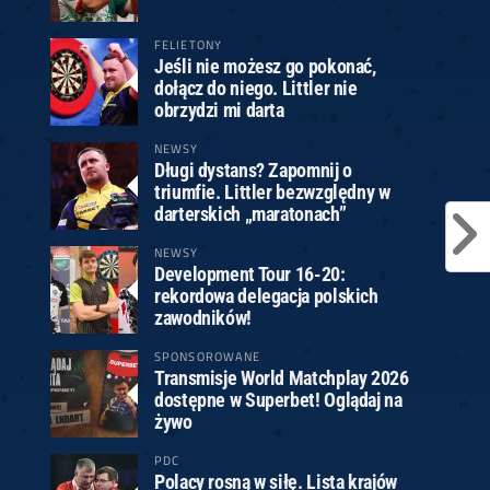
FELIETONY
Jeśli nie możesz go pokonać,
dołącz do niego. Littler nie
obrzydzi mi darta
NEWSY
Długi dystans? Zapomnij o
triumfie. Littler bezwzględny w
darterskich „maratonach”
NEWSY
Development Tour 16-20:
rekordowa delegacja polskich
zawodników!
SPONSOROWANE
Transmisje World Matchplay 2026
dostępne w Superbet! Oglądaj na
żywo
PDC
Polacy rosną w siłę. Lista krajów