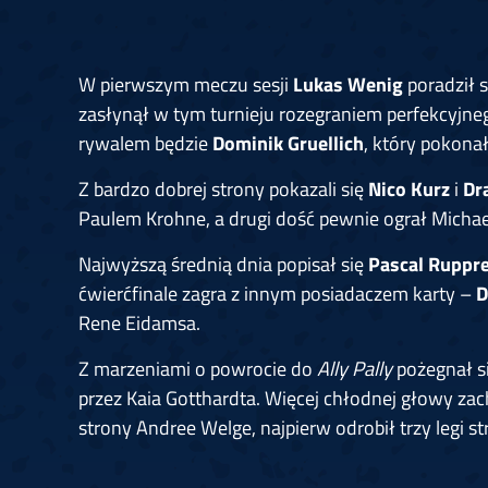
W pierwszym meczu sesji
Lukas Wenig
poradził 
zasłynął w tym turnieju rozegraniem perfekcyjnego
rywalem będzie
Dominik Gruellich
, który pokon
Z bardzo dobrej strony pokazali się
Nico Kurz
i
Dr
Paulem Krohne, a drugi dość pewnie ograł Mich
Najwyższą średnią dnia popisał się
Pascal Ruppr
ćwierćfinale zagra z innym posiadaczem karty –
D
Rene Eidamsa.
Z marzeniami o powrocie do
Ally Pally
pożegnał s
przez Kaia Gotthardta. Więcej chłodnej głowy z
strony Andree Welge, najpierw odrobił trzy legi s