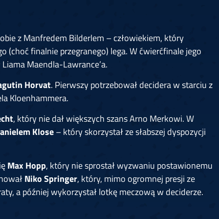
sobie z Manfredem Bilderlem – człowiekiem, który
 (choć finalnie przegranego) lega. W ćwierćfinale jego
ał Liama Maendla-Lawrance’a.
agutin Horvat
. Pierwszy potrzebował decidera w starciu z
aela Kloenhammera.
echt
, który nie dał większych szans Arno Merkowi. W
anielem Klose
– który skorzystał ze słabszej dyspozycji
ię
Max Hopp
, który nie sprostał wyzwaniu postawionemu
achował
Niko Springer
, który, mimo ogromnej presji ze
traty, a później wykorzystał lotkę meczową w deciderze.