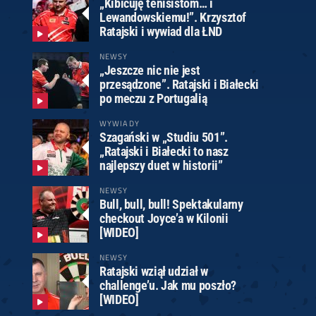
„Kibicuję tenisistom… i
Lewandowskiemu!”. Krzysztof
Ratajski i wywiad dla ŁND
NEWSY
„Jeszcze nic nie jest
przesądzone”. Ratajski i Białecki
po meczu z Portugalią
WYWIADY
Szagański w „Studiu 501”.
„Ratajski i Białecki to nasz
najlepszy duet w historii”
NEWSY
Bull, bull, bull! Spektakularny
checkout Joyce’a w Kilonii
[WIDEO]
NEWSY
Ratajski wziął udział w
challenge’u. Jak mu poszło?
[WIDEO]