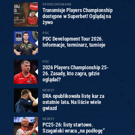
SPONSOROWANE
Transmisje Players Championship
dostępne w Superbet! Oglądaj na
żywo
PDC
PDC Development Tour 2026.
Informacje, terminarz, turnieje
PDC
2026 Players Championship 25-
26. Zasady, kto zagra, gdzie
oglądać?
NEWSY
DRA opublikowała listę kar za
ostatnie lata. Na liście wiele
gwiazd
NEWSY
PC25-26: listy startowe.
Szagański wraca „na podłogę”