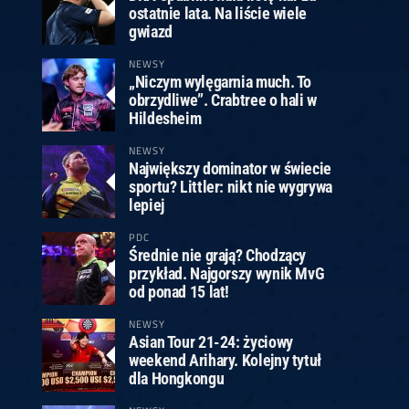
ostatnie lata. Na liście wiele
gwiazd
NEWSY
„Niczym wylęgarnia much. To
obrzydliwe”. Crabtree o hali w
Hildesheim
NEWSY
Największy dominator w świecie
sportu? Littler: nikt nie wygrywa
lepiej
PDC
Średnie nie grają? Chodzący
przykład. Najgorszy wynik MvG
od ponad 15 lat!
NEWSY
Asian Tour 21-24: życiowy
weekend Arihary. Kolejny tytuł
dla Hongkongu