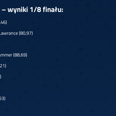
– wyniki 1/8 finału:
,46)
Lawrance (80,97)
ammer (88,69)
21)
)
53)