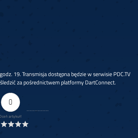
 godz. 19. Transmisja dostępna będzie w serwisie PDC.TV
śledzić za pośrednictwem platformy DartConnect.
0
Oceń artykuł!