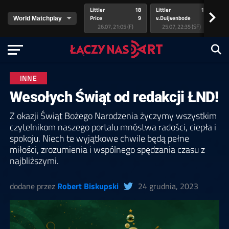
Littler
18
Littler
17
Pr
>
Price
9
v.Duijvenbode
5
va
26.07, 21:05 (F)
25.07, 22:35 (SF)
INNE
Wesołych Świąt od redakcji ŁND!
Z okazji Świąt Bożego Narodzenia życzymy wszystkim
czytelnikom naszego portalu mnóstwa radości, ciepła i
spokoju. Niech te wyjątkowe chwile będą pełne
miłości, zrozumienia i wspólnego spędzania czasu z
najbliższymi.
dodane przez
Robert Biskupski
24 grudnia, 2023