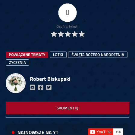
0
Oceń artykuł!
POWIĄZANE TEMATY
LOTKI
ŚWIĘTA BOŻEGO NARODZENIA
ŻYCZENIA
Robert Biskupski
SKOMENTUJ
NAJNOWSZE NA YT