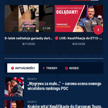
01:08
00:00
9-latek naśladuje gwiazdy darta!
LIVE: Kwalifikacje do ET13-14 dla Europy Wschodniej
Sk
8/7/2026
8/6/2026
AKTUALNOŚCI
TRENDY
WIDEO
NEWSY
„Wygrywa za mało…” – surowa ocena nowego
wicelidera rankingu PDC
NEWSY
Kraków wita! Kwalifikacje do European Touru.