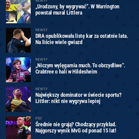
NEWSY
„Urodzony, by wygrywać”. W Warrington
powstał mural Littlera
NEWSY
DRA opublikowała listę kar za ostatnie lata.
Na liście wiele gwiazd
NEWSY
„Niczym wylęgarnia much. To obrzydliwe”.
Crabtree o hali w Hildesheim
NEWSY
Największy dominator w świecie sportu?
Littler: nikt nie wygrywa lepiej
PDC
Średnie nie grają? Chodzący przykład.
Najgorszy wynik MvG od ponad 15 lat!