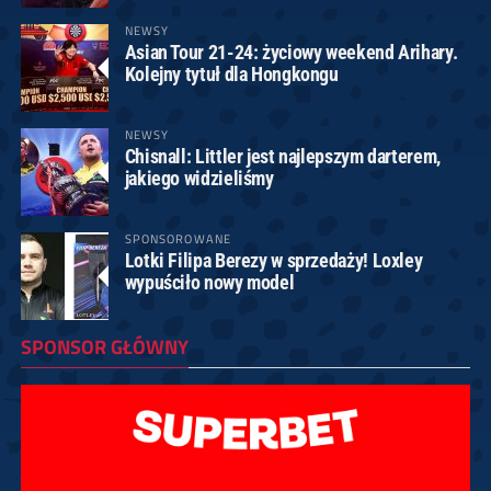
NEWSY
Asian Tour 21-24: życiowy weekend Arihary.
Kolejny tytuł dla Hongkongu
NEWSY
Chisnall: Littler jest najlepszym darterem,
jakiego widzieliśmy
SPONSOROWANE
Lotki Filipa Berezy w sprzedaży! Loxley
wypuściło nowy model
SPONSOR GŁÓWNY