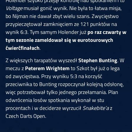
Holender szybko przejął kontrolę nad spotkaniem i to
Voltage
musiał gonić wynik. Nie była to łatwa misja,
bo Nijman nie dawał zbyt wielu szans. Zwycięstwo
przypieczętował zamknięciem ze 121 punktów na
wynik 6:3. Tym samym Holender już
po raz czwarty w
tym sezonie zameldował się w eurotourowych
ćwierćfinałach
.
Z większych tarapatów wyszedł
Stephen Bunting
. W
meczu z
Peterem Wrightem
to Szkot był już o lega
od zwycięstwa. Przy wyniku 5:3 na korzyść
przeciwnika to Bunting rozpoczynał kolejną odsłonę,
więc potrzebował tylko jednego przełamania. Plan
odwrócenia losów spotkania wykonał w stu
procentach i w deciderze wyrzucił
Snakebite’a
z
Czech Darts Open.