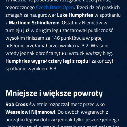
tegorocznego
Czech Darts Open
. Trzeci dzień praskich
zmagań zainaugurował
Luke Humphries
w spotkaniu
z
Martinem Schindlerem
. Ostatni z Niemców w
turnieju już w drugim legu zaczarował publiczność
wysokim finiszem ze 146 punktów, a w piątej
odsłonie przełamał przeciwnika na 3:2. Właśnie
wtedy jednak obrońca tytułu wrzucił wyższy bieg.
Humphries wygrał cztery legi z rzędu
i zakończył
spotkanie wynikiem 6:3.
Mniejsze i większe powroty
Rob Cross
świetnie rozpoczął mecz przeciwko
Wesselowi Nijmanowi
. Do dwóch wygranych z
początku legów dołożył jednak tylko jeszcze jednego.