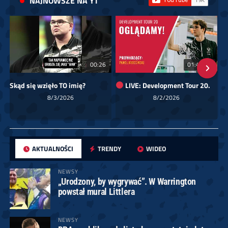
NAJNOWSZE NA YT
00:26
01:40:24
Skąd się wzięło TO imię?
LIVE: Development Tour 20.
8/3/2026
8/2/2026
AKTUALNOŚCI
TRENDY
WIDEO
NEWSY
„Urodzony, by wygrywać”. W Warrington
powstał mural Littlera
NEWSY