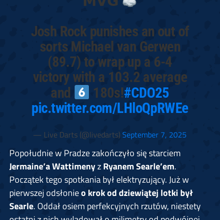
𝗠𝗩𝗚
Josh Rock punishes an out of
sorts Michael van Gerwen
(89.7) to wrap up a 6-4
victory with a 103.2 average
and
180s!
#CDO25
pic.twitter.com/LHloQpRWEe
— Live Darts (@livedarts)
September 7, 2025
Popołudnie w Pradze zakończyło się starciem
Jermaine’a Wattimeny
z
Ryanem Searle’em
.
Początek tego spotkania był elektryzujący. Już w
pierwszej odsłonie
o krok od dziewiątej lotki był
Searle
. Oddał osiem perfekcyjnych rzutów, niestety
ostatni z nich wylądował o milimetry od podwójnej