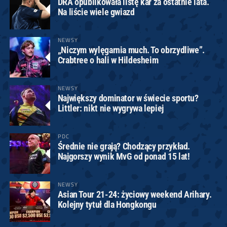
DRA opublikowała listę kar za ostatnie lata.
Na liście wiele gwiazd
NEWSY
„Niczym wylęgarnia much. To obrzydliwe”.
Crabtree o hali w Hildesheim
NEWSY
Największy dominator w świecie sportu?
Littler: nikt nie wygrywa lepiej
PDC
Średnie nie grają? Chodzący przykład.
Najgorszy wynik MvG od ponad 15 lat!
NEWSY
Asian Tour 21-24: życiowy weekend Arihary.
Kolejny tytuł dla Hongkongu