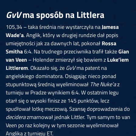
GvV
ma sposób na Littlera
105,34 – taka średnia nie wystarczyła na
Jamesa
Wade’a
. Anglik, który w drugiej rundzie dał popis
umiejętności jak za dawnych lat, pokonał
Rossa
Smitha
6:4. Na trudnego przeciwnika trafił także
Gian
van Veen
– Holender zmierzył się bowiem z
Luke’iem
Littlerem
. Okazało się, że
GvV
ma patent na
angielskiego dominatora. Osiągając nieco ponad
stupunktową średnią wyeliminował
The Nuke’a
z
turnieju w Pradze wynikiem 6:4. W ostatnim legu
otarł się o wysoki finisz ze 145 punktów, lecz
spudłował lotkę meczową. Szansę doprowadzenia do
decidera
zmarnował jednak Littler. Tym samym to van
Veen po raz kolejny w tym sezonie wyeliminował
Anglika z turnieju ET.