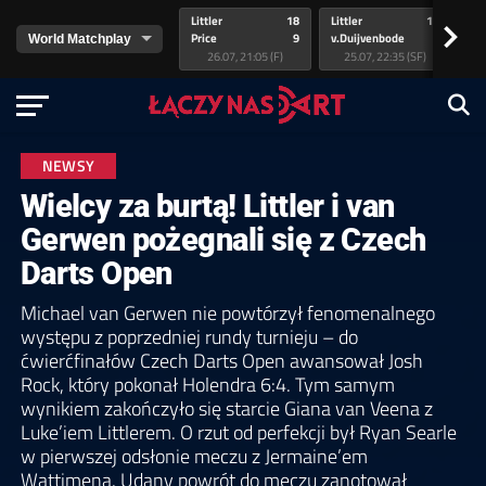
Littler
18
Littler
17
Pr
>
Price
9
v.Duijvenbode
5
va
26.07, 21:05 (F)
25.07, 22:35 (SF)
NEWSY
Wielcy za burtą! Littler i van
Gerwen pożegnali się z Czech
Darts Open
Michael van Gerwen nie powtórzył fenomenalnego
występu z poprzedniej rundy turnieju – do
ćwierćfinałów Czech Darts Open awansował Josh
Rock, który pokonał Holendra 6:4. Tym samym
wynikiem zakończyło się starcie Giana van Veena z
Luke’iem Littlerem. O rzut od perfekcji był Ryan Searle
w pierwszej odsłonie meczu z Jermaine’em
Wattimeną. Udany powrót do meczu zanotował