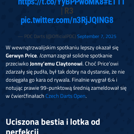
https://t.co/YyBPPwoMK8
#ET11
| R3
pic.twitter.com/n3RjJQING8
— PDC Darts (@OfficialPDC)
September 7, 2025
W wewnątrzwalijskim spotkaniu lepszy okazał się
Gerwyn Price
.
Iceman
zagrał solidne spotkanie
przeciwko
Jonny’emu Claytonowi
. Choć Price’owi
zdarzały się pudła, był tak dobry na dystansie, że nie
dosięgała go kara od rywala. Finalnie wygrał 6:4 i
notując prawie 99-punktową średnią zameldował się
w ćwierćfinałach
Czech Darts Open
.
Uciszona bestia i lotka od
perfekcji