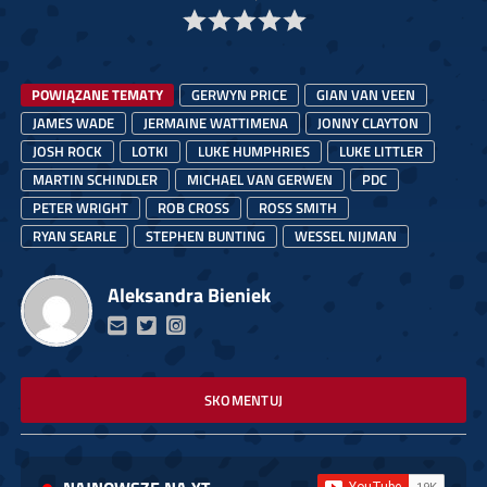
POWIĄZANE TEMATY
GERWYN PRICE
GIAN VAN VEEN
JAMES WADE
JERMAINE WATTIMENA
JONNY CLAYTON
JOSH ROCK
LOTKI
LUKE HUMPHRIES
LUKE LITTLER
MARTIN SCHINDLER
MICHAEL VAN GERWEN
PDC
PETER WRIGHT
ROB CROSS
ROSS SMITH
RYAN SEARLE
STEPHEN BUNTING
WESSEL NIJMAN
Aleksandra Bieniek
SKOMENTUJ