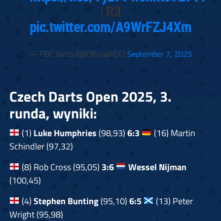
| R3
pic.twitter.com/A9WrFZJ4Xm
— PDC Darts (@OfficialPDC)
September 7, 2025
Czech Darts Open 2025, 3.
runda, wyniki:
(1)
Luke Humphries
(98,93)
6:3
(16) Martin
Schindler (97,32)
(8) Rob Cross (95,05)
3:6
Wessel Nijman
(100,45)
(4)
Stephen Bunting
(95,10)
6:5
(13) Peter
Wright (95,98)