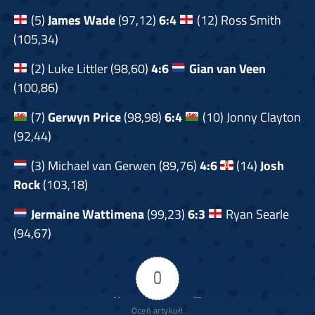
(5)
James Wade
(97,12)
6:4
(12) Ross Smith
(105,34)
(2) Luke Littler (98,60)
4:6
Gian van Veen
(100,86)
(7)
Gerwyn Price
(98,98)
6:4
(10) Jonny Clayton
(92,44)
(3) Michael van Gerwen (89,76)
4:6
(14)
Josh
Rock
(103,18)
Jermaine Wattimena
(99,23)
6:3
Ryan Searle
(94,67)
0
Oceń artykuł!