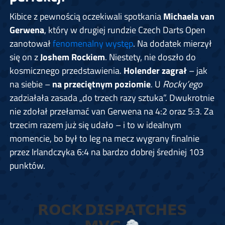
Kibice z pewnością oczekiwali spotkania
Michaela van
Gerwena
, który w drugiej rundzie Czech Darts Open
zanotował
fenomenalny występ
. Na dodatek mierzył
się on z
Joshem Rockiem
. Niestety, nie doszło do
kosmicznego przedstawienia.
Holender zagrał
– jak
na siebie –
na przeciętnym poziomie
. U
Rocky’ego
zadziałała zasada „do trzech razy sztuka”. Dwukrotnie
nie zdołał przełamać van Gerwena na 4:2 oraz 5:3. Za
trzecim razem już się udało – i to w idealnym
momencie, bo był to leg na mecz wygrany finalnie
przez Irlandczyka 6:4 na bardzo dobrej średniej 103
punktów.
𝗥𝗢𝗖𝗞 𝗗𝗜𝗦𝗣𝗔𝗧𝗖𝗛𝗘𝗦