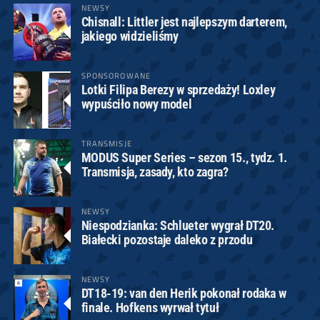
NEWSY
Chisnall: Littler jest najlepszym darterem,
jakiego widzieliśmy
SPONSOROWANE
Lotki Filipa Berezy w sprzedaży! Loxley
wypuściło nowy model
TRANSMISJE
MODUS Super Series – sezon 15., tydz. 1.
Transmisja, zasady, kto zagra?
NEWSY
Niespodzianka: Schlueter wygrał DT20.
Białecki pozostaje daleko z przodu
NEWSY
DT18-19: van den Herik pokonał rodaka w
finale. Hofkens wyrwał tytuł