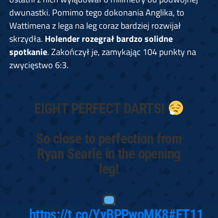
dwunastki. Pomimo tego dokonania Anglika, to
Wattimena z lega na leg coraz bardziej rozwijał
skrzydła.
Holender rozegrał bardzo solidne
spotkanie
. Zakończył je, zamykając 104 punkty na
zwycięstwo 6:3.
EIGHT PERFECT DARTS!
So close to perfection from
Ryan Searle in the opening
leg!
https://t.co/YyBPPwoMK8
#ET11