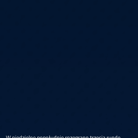
W niedzielne popołudnie rozegrano trzecią rundę