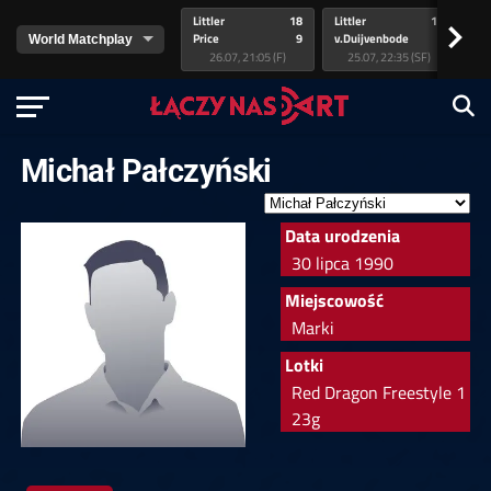
Littler
18
Littler
17
Pr
>
Price
9
v.Duijvenbode
5
va
26.07, 21:05 (F)
25.07, 22:35 (SF)
Michał Pałczyński
Data urodzenia
30 lipca 1990
Miejscowość
Marki
Lotki
Red Dragon Freestyle 1
23g