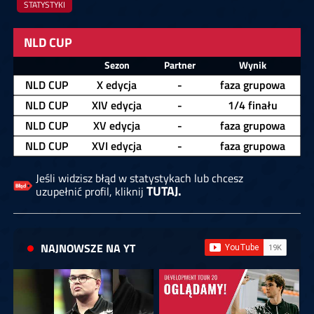
STATYSTYKI
NLD CUP
Zawodnik
Sezon
Partner
Wynik
NLD CUP
X edycja
-
faza grupowa
NLD CUP
XIV edycja
-
1/4 finału
NLD CUP
XV edycja
-
faza grupowa
NLD CUP
XVI edycja
-
faza grupowa
Jeśli widzisz błąd w statystykach lub chcesz
TUTAJ.
uzupełnić profil, kliknij
NAJNOWSZE NA YT