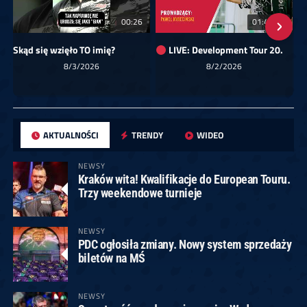
00:26
01:40:24
Skąd się wzięło TO imię?
LIVE: Development Tour 20.
8/3/2026
8/2/2026
AKTUALNOŚCI
TRENDY
WIDEO
NEWSY
Kraków wita! Kwalifikacje do European Touru.
Trzy weekendowe turnieje
NEWSY
PDC ogłosiła zmiany. Nowy system sprzedaży
biletów na MŚ
NEWSY