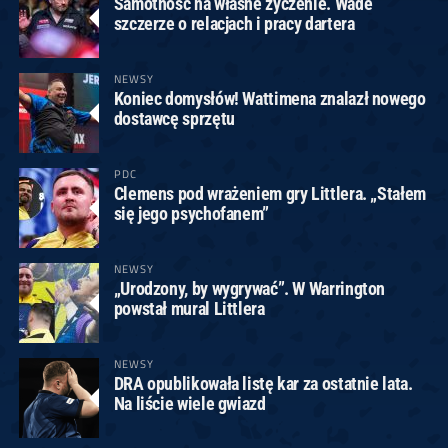
Samotność na własne życzenie. Wade
szczerze o relacjach i pracy dartera
NEWSY
Koniec domysłów! Wattimena znalazł nowego
dostawcę sprzętu
PDC
Clemens pod wrażeniem gry Littlera. „Stałem
się jego psychofanem”
NEWSY
„Urodzony, by wygrywać”. W Warrington
powstał mural Littlera
NEWSY
DRA opublikowała listę kar za ostatnie lata.
Na liście wiele gwiazd