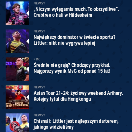
NEWSY
„Niczym wylęgarnia much. To obrzydliwe”.
Crabtree o hali w Hildesheim
NEWSY
Największy dominator w świecie sportu?
Littler: nikt nie wygrywa lepiej
PDC
Średnie nie grają? Chodzący przykład.
Najgorszy wynik MvG od ponad 15 lat!
NEWSY
Asian Tour 21-24: życiowy weekend Arihary.
Kolejny tytuł dla Hongkongu
NEWSY
Chisnall: Littler jest najlepszym darterem,
jakiego widzieliśmy