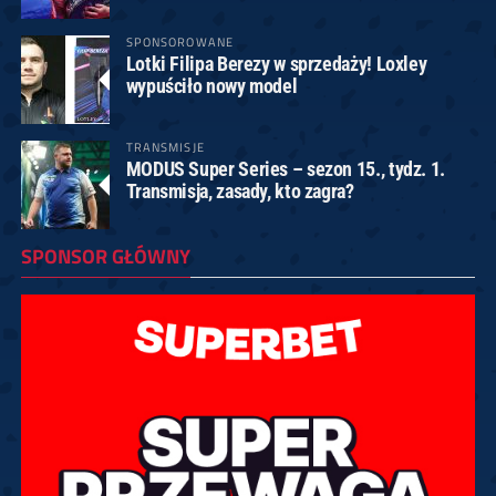
SPONSOROWANE
Lotki Filipa Berezy w sprzedaży! Loxley
wypuściło nowy model
TRANSMISJE
MODUS Super Series – sezon 15., tydz. 1.
Transmisja, zasady, kto zagra?
SPONSOR GŁÓWNY