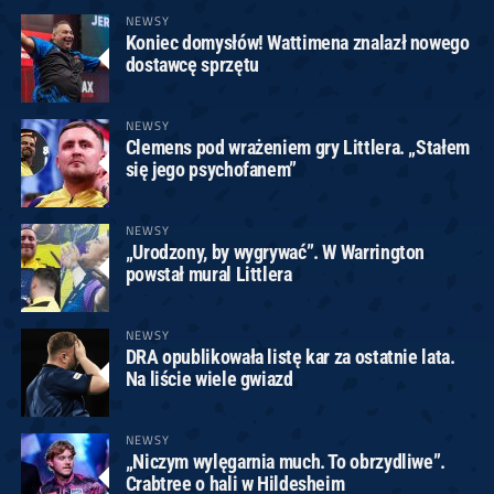
NEWSY
Koniec domysłów! Wattimena znalazł nowego
dostawcę sprzętu
NEWSY
Clemens pod wrażeniem gry Littlera. „Stałem
się jego psychofanem”
NEWSY
„Urodzony, by wygrywać”. W Warrington
powstał mural Littlera
NEWSY
DRA opublikowała listę kar za ostatnie lata.
Na liście wiele gwiazd
NEWSY
„Niczym wylęgarnia much. To obrzydliwe”.
Crabtree o hali w Hildesheim