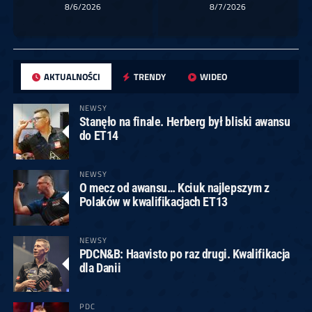
8/6/2026
8/7/2026
AKTUALNOŚCI
TRENDY
WIDEO
NEWSY
Stanęło na finale. Herberg był bliski awansu
do ET14
NEWSY
O mecz od awansu… Kciuk najlepszym z
Polaków w kwalifikacjach ET13
NEWSY
PDCN&B: Haavisto po raz drugi. Kwalifikacja
dla Danii
PDC