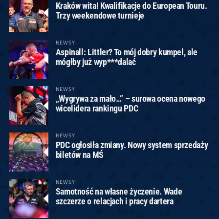
Kraków wita! Kwalifikacje do European Touru.
Trzy weekendowe turnieje
NEWSY
Aspinall: Littler? To mój dobry kumpel, ale
mógłby już wyp***dalać
NEWSY
„Wygrywa za mało…” – surowa ocena nowego
wicelidera rankingu PDC
NEWSY
PDC ogłosiła zmiany. Nowy system sprzedaży
biletów na MŚ
NEWSY
Samotność na własne życzenie. Wade
szczerze o relacjach i pracy dartera