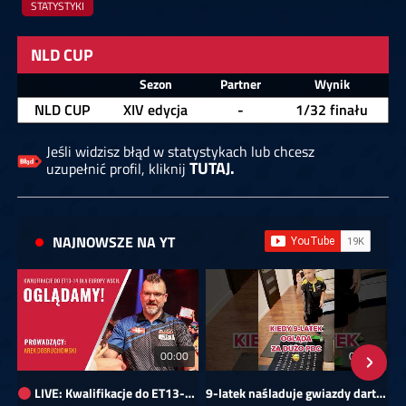
STATYSTYKI
NLD CUP
Zawodnik
Sezon
Partner
Wynik
NLD CUP
XIV edycja
-
1/32 finału
Jeśli widzisz błąd w statystykach lub chcesz
TUTAJ.
uzupełnić profil, kliknij
NAJNOWSZE NA YT
00:00
01:08
LIVE: Kwalifikacje do ET13-14 dla Europy Wschodniej
9-latek naśladuje gwiazdy darta!
Sk