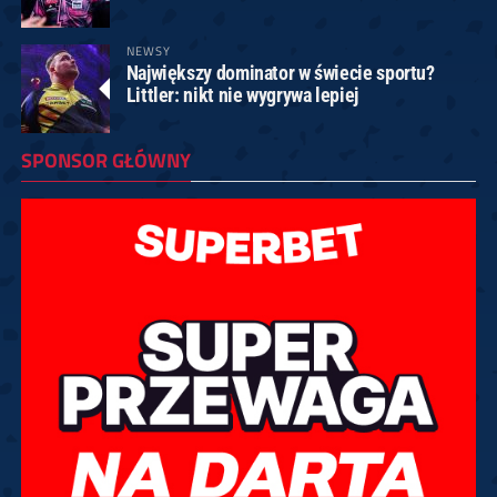
NEWSY
Największy dominator w świecie sportu?
Littler: nikt nie wygrywa lepiej
SPONSOR GŁÓWNY