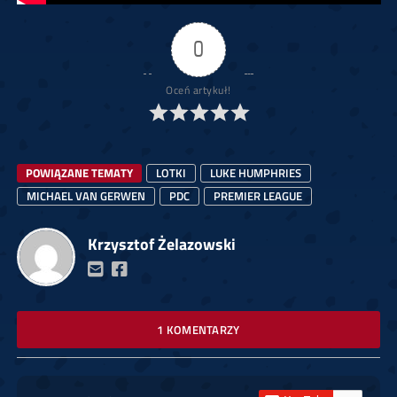
0
Oceń artykuł!
POWIĄZANE TEMATY
LOTKI
LUKE HUMPHRIES
MICHAEL VAN GERWEN
PDC
PREMIER LEAGUE
Krzysztof Żelazowski
1 KOMENTARZY