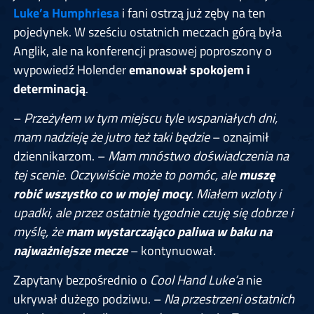
Luke’a Humphriesa
i fani ostrzą już zęby na ten
pojedynek. W sześciu ostatnich meczach górą była
Anglik, ale na konferencji prasowej poproszony o
wypowiedź Holender
emanował spokojem i
determinacją
.
–
Przeżyłem w tym miejscu tyle wspaniałych dni,
mam nadzieję że jutro też taki będzie
– oznajmił
dziennikarzom. –
Mam mnóstwo doświadczenia na
tej scenie. Oczywiście może to pomóc, ale
muszę
robić wszystko co w mojej mocy
. Miałem wzloty i
upadki, ale przez ostatnie tygodnie czuję się dobrze i
myślę, że
mam wystarczająco paliwa w baku na
najważniejsze mecze
– kontynuował
.
Zapytany bezpośrednio o
Cool Hand Luke’a
nie
ukrywał dużego podziwu. –
Na przestrzeni ostatnich