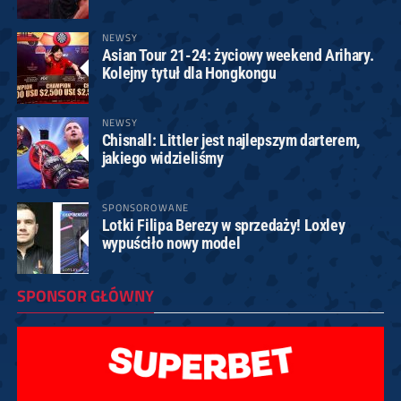
NEWSY
Asian Tour 21-24: życiowy weekend Arihary.
Kolejny tytuł dla Hongkongu
NEWSY
Chisnall: Littler jest najlepszym darterem,
jakiego widzieliśmy
SPONSOROWANE
Lotki Filipa Berezy w sprzedaży! Loxley
wypuściło nowy model
SPONSOR GŁÓWNY