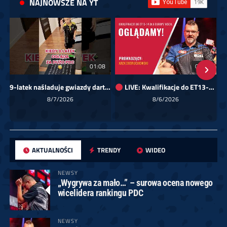
NAJNOWSZE NA YT
01:08
00:00
9-latek naśladuje gwiazdy darta!
LIVE: Kwalifikacje do ET13-14 dla Europy Wschodniej
Sk
8/7/2026
8/6/2026
AKTUALNOŚCI
TRENDY
WIDEO
NEWSY
„Wygrywa za mało…” – surowa ocena nowego
wicelidera rankingu PDC
NEWSY