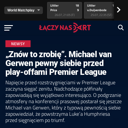
Littler
18
Littler
17
Pr
>
Price
9
v.Duijvenbode
5
va
26.07, 21:05 (F)
25.07, 22:35 (SF)
NEWSY
„Znów to zrobię”. Michael van
Gerwen pewny siebie przed
play-offami Premier League
Napięcie przed rozstrzygnięciami w Premier League
zaczyna sięgać zenitu. Nadchodzące półfinały
zapowiadają się wyjątkowo interesująco. O podgrzanie
atmosfery na konferencji prasowej postarał się jeszcze
Michael van Gerwen, który z typową pewnością siebie
zapowiedział, że powstrzyma Luke’a Humphriesa
przed sięgnięciem po triumf.