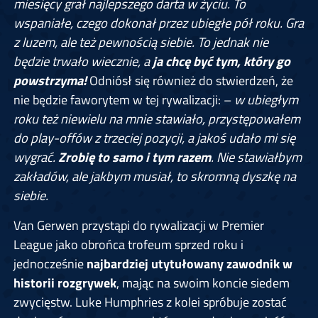
miesięcy grał najlepszego darta w życiu. To
wspaniałe, czego dokonał przez ubiegłe pół roku. Gra
z luzem, ale też pewnością siebie. To jednak nie
będzie trwało wiecznie, a
ja chcę być tym, który go
powstrzyma!
Odniósł się również do stwierdzeń, że
nie będzie faworytem w tej rywalizacji: –
w ubiegłym
roku też niewielu na mnie stawiało, przystępowałem
do play-offów z trzeciej pozycji, a jakoś udało mi się
wygrać.
Zrobię to samo i tym razem
. Nie stawiałbym
zakładów, ale jakbym musiał, to skromną dyszkę na
siebie.
Van Gerwen przystąpi do rywalizacji w Premier
League jako obrońca trofeum sprzed roku i
jednocześnie
najbardziej utytułowany zawodnik w
historii rozgrywek
, mając na swoim koncie siedem
zwycięstw. Luke Humphries z kolei spróbuje zostać