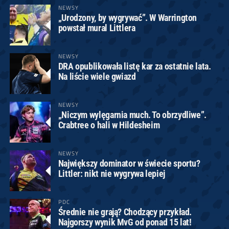
NEWSY
„Urodzony, by wygrywać”. W Warrington
powstał mural Littlera
NEWSY
DRA opublikowała listę kar za ostatnie lata.
Na liście wiele gwiazd
NEWSY
„Niczym wylęgarnia much. To obrzydliwe”.
Crabtree o hali w Hildesheim
NEWSY
Największy dominator w świecie sportu?
Littler: nikt nie wygrywa lepiej
PDC
Średnie nie grają? Chodzący przykład.
Najgorszy wynik MvG od ponad 15 lat!