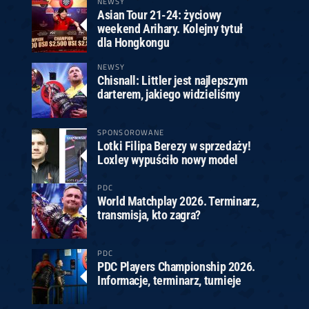
NEWSY
Asian Tour 21-24: życiowy
weekend Arihary. Kolejny tytuł
dla Hongkongu
NEWSY
Chisnall: Littler jest najlepszym
darterem, jakiego widzieliśmy
SPONSOROWANE
Lotki Filipa Berezy w sprzedaży!
Loxley wypuściło nowy model
PDC
World Matchplay 2026. Terminarz,
transmisja, kto zagra?
PDC
PDC Players Championship 2026.
Informacje, terminarz, turnieje