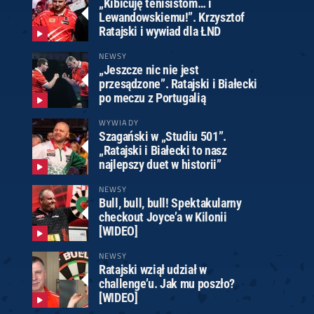
„Kibicuję tenisistom… i
Lewandowskiemu!”. Krzysztof
Ratajski i wywiad dla ŁND
NEWSY
„Jeszcze nic nie jest
przesądzone”. Ratajski i Białecki
po meczu z Portugalią
WYWIADY
Szagański w „Studiu 501”.
„Ratajski i Białecki to nasz
najlepszy duet w historii”
NEWSY
Bull, bull, bull! Spektakularny
checkout Joyce’a w Kilonii
[WIDEO]
NEWSY
Ratajski wziął udział w
challenge’u. Jak mu poszło?
[WIDEO]