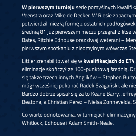
W pierwszym turnieju
serię pomyślnych kwalifik
Veenstra oraz Mike de Decker. W Riesie zobaczym
potwierdzili niezłą formę z ostatnich podłogówek. 
średnią 81 już pierwszym meczu przegrał z Jitse
Bates, Ritchie Edhouse oraz dwaj weterani – Mer
pierwszym spotkaniu z nieomylnym wówczas St
Littler zrehabilitował się w
kwalifikacjach do ET4
eliminacje skończył ze 100-punktową średnią. Dr
się także trzech innych Anglików – Stephen Burto
mógł wcześniej pokonać Radek Szagański, ale nie
Bardzo dobrze spisał się za to Keane Barry. Jeffr
Beatona, a Christian Perez – Nielsa Zonnevelda. 
Co warte odnotowania, w turniejach eliminacyjny
Whitlock, Edhouse i Adam Smith-Neale.