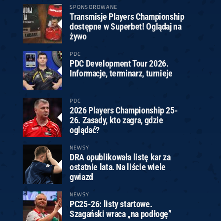
SPONSOROWANE
Transmisje Players Championship
dostępne w Superbet! Oglądaj na
żywo
PDC
PDC Development Tour 2026.
Informacje, terminarz, turnieje
PDC
2026 Players Championship 25-
26. Zasady, kto zagra, gdzie
oglądać?
NEWSY
DRA opublikowała listę kar za
ostatnie lata. Na liście wiele
gwiazd
NEWSY
PC25-26: listy startowe.
Szagański wraca „na podłogę”