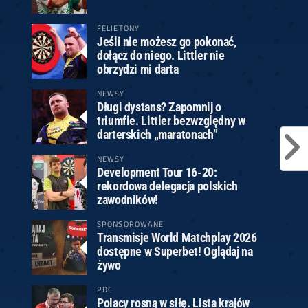
FELIETONY
Jeśli nie możesz go pokonać,
dołącz do niego. Littler nie
obrzydzi mi darta
NEWSY
Długi dystans? Zapomnij o
triumfie. Littler bezwzględny w
darterskich „maratonach”
NEWSY
Development Tour 16-20:
rekordowa delegacja polskich
zawodników!
SPONSOROWANE
Transmisje World Matchplay 2026
dostępne w Superbet! Oglądaj na
żywo
PDC
Polacy rosną w siłę. Lista krajów