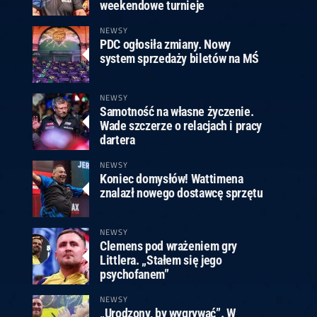
ney
3
Huybrechts
6
v.Duijvenbode
6
weekendowe turnieje
venhoven
6
S. Price
1
v.d.Weerd
3
0.07, 19:30 (R1)
10.07, 19:00 (R1)
10.07, 16:30 (R1)
NEWSY
PDC ogłosiła zmiany. Nowy
lacek
6
Joyce
6
system sprzedaży biletów na MŚ
fin
5
Varila
1
0.07, 13:30 (R1)
10.07, 13:00 (R1)
NEWSY
Samotność na własne życzenie.
Wade szczerze o relacjach i pracy
dartera
NEWSY
Koniec domysłów! Wattimena
znalazł nowego dostawcę sprzętu
NEWSY
Clemens pod wrażeniem gry
Littlera. „Stałem się jego
psychofanem”
NEWSY
„Urodzony, by wygrywać”. W