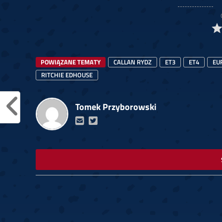
POWIĄZANE TEMATY
CALLAN RYDZ
ET3
ET4
EU
RITCHIE EDHOUSE
Tomek Przyborowski