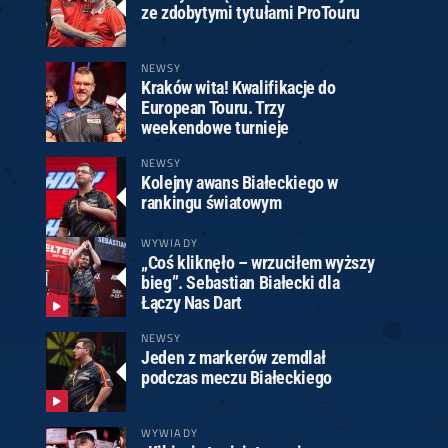
ze zdobytymi tytułami ProTouru
NEWSY
Kraków wita! Kwalifikacje do
European Touru. Trzy
weekendowe turnieje
NEWSY
Kolejny awans Białeckiego w
rankingu światowym
WYWIADY
„Coś kliknęło – wrzuciłem wyższy
bieg”. Sebastian Białecki dla
Łączy Nas Dart
NEWSY
Jeden z markerów zemdlał
podczas meczu Białeckiego
WYWIADY