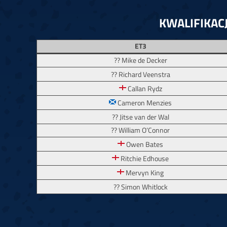
KWALIFIKACJ
ET3
?? Mike de Decker
?? Richard Veenstra
Callan Rydz
Cameron Menzies
?? Jitse van der Wal
?? William O’Connor
Owen Bates
Ritchie Edhouse
Mervyn King
?? Simon Whitlock