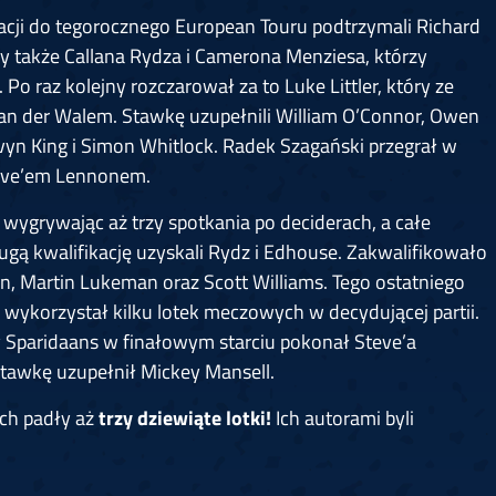
acji do tegorocznego European Touru podtrzymali Richard
y także Callana Rydza i Camerona Menziesa, którzy
Po raz kolejny rozczarował za to Luke Littler, który ze
 van der Walem. Stawkę uzupełnili William O’Connor, Owen
vyn King i Simon Whitlock. Radek Szagański przegrał w
eve’em Lennonem.
, wygrywając aż trzy spotkania po deciderach, a całe
ugą kwalifikację uzyskali Rydz i Edhouse. Zakwalifikowało
n, Martin Lukeman oraz Scott Williams. Tego ostatniego
 wykorzystał kilku lotek meczowych w decydującej partii.
ey Sparidaans w finałowym starciu pokonał Steve’a
Stawkę uzupełnił Mickey Mansell.
ch padły aż
trzy dziewiąte lotki!
Ich autorami byli