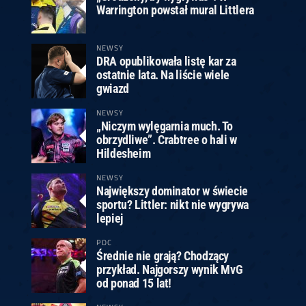
Warrington powstał mural Littlera
NEWSY
DRA opublikowała listę kar za
ostatnie lata. Na liście wiele
gwiazd
NEWSY
„Niczym wylęgarnia much. To
obrzydliwe”. Crabtree o hali w
Hildesheim
NEWSY
Największy dominator w świecie
sportu? Littler: nikt nie wygrywa
lepiej
PDC
Średnie nie grają? Chodzący
przykład. Najgorszy wynik MvG
od ponad 15 lat!