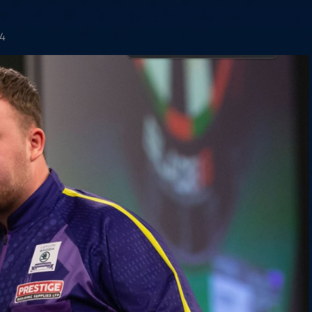
6
Cullen
6
Cross
3
O'Connor
5
Gur
4
Manby
4
Hopp
6
Białecki
6
Kui
)
10.07, 21:00 (R1)
10.07, 20:30 (R1)
10.07, 20:00 (R1)
1
24
6
Menzies
5
Gilding
5
Vandenbogaerde
2
Sed
1
Schmidt
6
Owen
6
Horvat
6
Grif
)
10.07, 15:00 (R1)
10.07, 14:30 (R1)
10.07, 14:00 (R1)
1