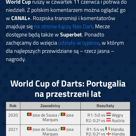
World Cup
ruszy w czwartek 11 czerwca i potrwa do
niedzieli. Z polskim komentarzem można oglądać go
w
CANAL+
. Rozpiska transmisji i komentatorów
znajduje się
na stronie Łączy Nas Dart
. Mecze
dostępne będą także w
Superbet
. Ponadto
zachęcamy do wzięcia
udziału w typerze
, w którym
dla najlepszych przewidziane są – rzecz jasna –
nagrody.
World Cup of Darts: Portugalia
na przestrzeni lat
Rok
Zawodnicy
Rezultaty
2020
Jose de Sousa /
Jose
R1: 5:0 vs
Węgry
Marques
R2: 0:2ˢ vs
Austria
2021
Jose de Sousa /
Jose
R1: 5:4 vs
Irlandia
Marques
R2: 0:2ˢ vs
Irlandia