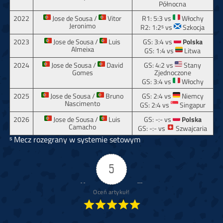
Północna
2022
Jose de Sousa /
Vitor
R1: 5:3 vs
Włochy
Jeronimo
R2: 1:2ˢ vs
Szkocja
2023
Jose de Sousa /
Luis
GS: 3:4 vs
Polska
Almeixa
GS: 1:4 vs
Litwa
2024
Jose de Sousa /
David
GS: 4:2 vs
Stany
Gomes
Zjednoczone
GS: 3:4 vs
Włochy
2025
Jose de Sousa /
Bruno
GS: 2:4 vs
Niemcy
Nascimento
GS: 2:4 vs
Singapur
2026
Jose de Sousa /
Luis
GS: -:- vs
Polska
Camacho
GS: -:- vs
Szwajcaria
ˢ Mecz rozegrany w systemie setowym
5
Oceń artykuł!