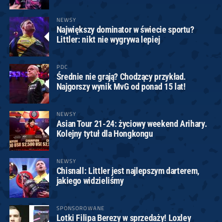
NEWSY
Największy dominator w świecie sportu?
Littler: nikt nie wygrywa lepiej
PDC
Średnie nie grają? Chodzący przykład.
Najgorszy wynik MvG od ponad 15 lat!
NEWSY
Asian Tour 21-24: życiowy weekend Arihary.
Kolejny tytuł dla Hongkongu
NEWSY
Chisnall: Littler jest najlepszym darterem,
jakiego widzieliśmy
SPONSOROWANE
Lotki Filipa Berezy w sprzedaży! Loxley