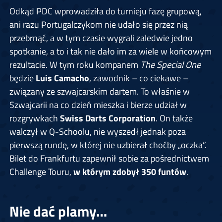
Odkąd PDC wprowadziła do turnieju fazę grupową,
ani razu Portugalczykom nie udało się przez nią
przebrnąć, a w tym czasie wygrali zaledwie jedno
spotkanie, a to i tak nie dało im za wiele w końcowym
rezultacie. W tym roku kompanem
The Special One
będzie
Luis Camacho
, zawodnik – co ciekawe –
związany ze szwajcarskim dartem. To właśnie w
Szwajcarii na co dzień mieszka i bierze udział w
rozgrywkach
Swiss Darts Corporation
. On także
walczył w Q-Schoolu, nie wyszedł jednak poza
pierwszą rundę, w której nie uzbierał choćby „oczka”.
Bilet do Frankfurtu zapewnił sobie za pośrednictwem
Challenge Touru,
w którym zdobył 350 funtów
.
Nie dać plamy…