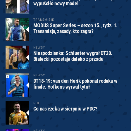
wypuściło nowy model
TRANSMISJE
MODUS Super Series – sezon 15., tydz. 1.
Transmisja, zasady, kto zagra?
NEWSY
Niespodzianka: Schlueter wygrał DT20.
Białecki pozostaje daleko z przodu
NEWSY
DT18-19: van den Herik pokonał rodaka w
finale. Hofkens wyrwał tytuł
PDC
Co nas czeka w sierpniu w PDC?
NEWSY