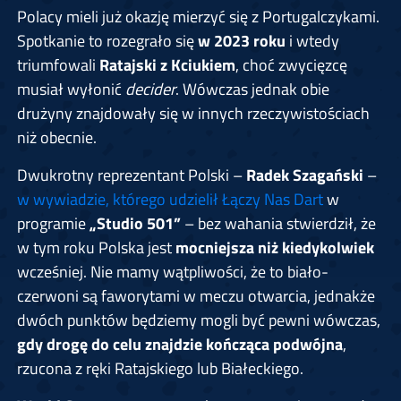
Polacy mieli już okazję mierzyć się z Portugalczykami.
Spotkanie to rozegrało się
w 2023 roku
i wtedy
triumfowali
Ratajski z Kciukiem
, choć zwycięzcę
musiał wyłonić
decider
. Wówczas jednak obie
drużyny znajdowały się w innych rzeczywistościach
niż obecnie.
Dwukrotny reprezentant Polski –
Radek Szagański
–
w wywiadzie, którego udzielił Łączy Nas Dart
w
programie
„Studio 501”
– bez wahania stwierdził, że
w tym roku Polska jest
mocniejsza niż kiedykolwiek
wcześniej. Nie mamy wątpliwości, że to biało-
czerwoni są faworytami w meczu otwarcia, jednakże
dwóch punktów będziemy mogli być pewni wówczas,
gdy drogę do celu znajdzie kończąca podwójna
,
rzucona z ręki Ratajskiego lub Białeckiego.