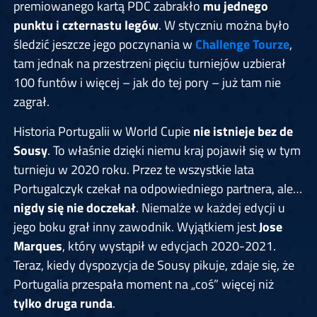
premiowanego kartą PDC zabrakło
mu jednego
punktu i czternastu legów
. W styczniu można było
śledzić jeszcze jego poczynania w
Challenge Tourze
,
tam jednak na przestrzeni pięciu turniejów uzbierał
100 funtów i więcej – jak do tej pory – już tam nie
zagrał.
Historia Portugalii w World Cupie
nie istnieje bez de
Sousy
. To właśnie dzięki niemu kraj pojawił się w tym
turnieju w 2020 roku. Przez te wszystkie lata
Portugalczyk czekał na odpowiedniego partnera, ale…
nigdy się nie doczekał
. Niemalże w każdej edycji u
jego boku grał inny zawodnik. Wyjątkiem jest
Jose
Marques
, który wystąpił w edycjach 2020-2021.
Teraz, kiedy dyspozycja de Sousy pikuje, zdaje się, że
Portugalia przespała moment na „coś” więcej niż
tylko druga runda
.