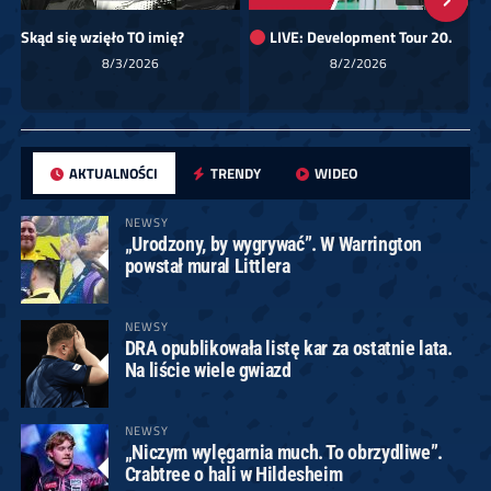
Skąd się wzięło TO imię?
LIVE: Development Tour 20.
8/3/2026
8/2/2026
AKTUALNOŚCI
TRENDY
WIDEO
NEWSY
„Urodzony, by wygrywać”. W Warrington
powstał mural Littlera
NEWSY
DRA opublikowała listę kar za ostatnie lata.
Na liście wiele gwiazd
NEWSY
„Niczym wylęgarnia much. To obrzydliwe”.
Crabtree o hali w Hildesheim