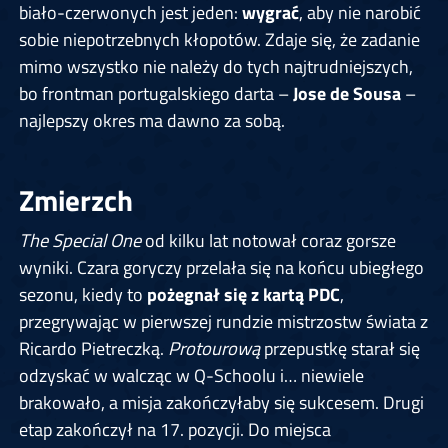
biało-czerwonych jest jeden:
wygrać
, aby nie narobić
sobie niepotrzebnych kłopotów. Zdaje się, że zadanie
mimo wszystko nie należy do tych najtrudniejszych,
bo frontman portugalskiego darta –
Jose de Sousa
–
najlepszy okres ma dawno za sobą.
Zmierzch
The Special One
od kilku lat notował coraz gorsze
wyniki. Czara goryczy przelała się na końcu ubiegłego
sezonu, kiedy to
pożegnał się z kartą PDC
,
przegrywając w pierwszej rundzie mistrzostw świata z
Ricardo Pietreczką.
Protourową
przepustkę starał się
odzyskać w walcząc w Q-Schoolu i… niewiele
brakowało, a misja zakończyłaby się sukcesem. Drugi
etap zakończył na 17. pozycji. Do miejsca