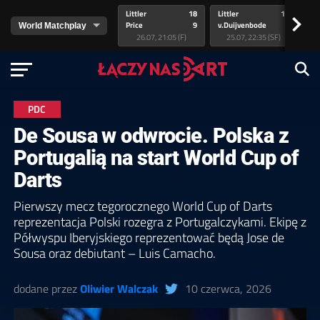
Littler
18
Littler
17
Pr
>
Price
9
v.Duijvenbode
5
va
26.07, 21:05 (F)
25.07, 22:35 (SF)
PDC
De Sousa w odwrocie. Polska z
Portugalią na start World Cup of
Darts
Pierwszy mecz tegorocznego World Cup of Darts
reprezentacja Polski rozegra z Portugalczykami. Ekipę z
Półwyspu Iberyjskiego reprezentować będą Jose de
Sousa oraz debiutant – Luis Camacho.
dodane przez
Oliwier Walczak
10 czerwca, 2026