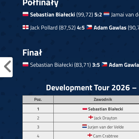
Półfinały
Sebastian Białecki
(99,72)
5:2
Jamai van d
Jack Pollard (87,52)
4:5
Adam Gawlas
(90,
Finał
Sebastian Białecki (83,71)
3:5
Adam Gawla
Development Tour 2026 – k
Poz.
Zawodnik
1
Sebastian Białecki
2
Jack Drayton
3
Jurjen van der Velde
4
Cam Crabtree