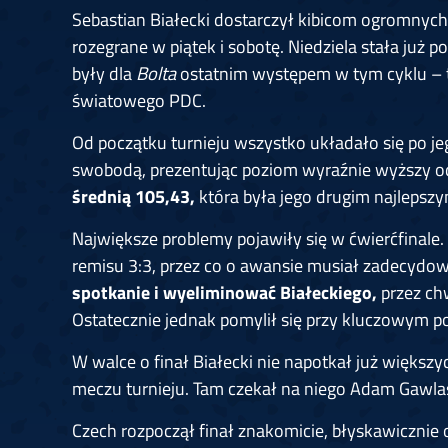
Sebastian Białecki dostarczył kibicom ogromnych
rozegrane w piątek i sobotę. Niedziela stała już
były dla
Bolta
ostatnim występem w tym cyklu – t
światowego PDC.
Od początku turnieju wszystko układało się po je
swobodą, prezentując poziom wyraźnie wyższy o
średnią 105,43,
która była jego drugim najleps
Największe problemy pojawiły się w ćwierćfinale. 
remisu 3:3, przez co o awansie musiał zadecydo
spotkanie i wyeliminować Białeckiego,
przez ch
Ostatecznie jednak pomylił się przy kluczowym p
W walce o finał Białecki nie napotkał już więks
meczu turnieju. Tam czekał na niego Adam Gawla
Czech rozpoczął finał znakomicie, błyskawicznie