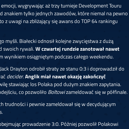
 emocji, wygrywając aż trzy turnieje Development Touru
 pod znakiem tylko jednych zawodów, które niemal na pewno
o z uwagi na zbliżający się awans do TOP 64 rankingu
go myśli. Białecki odnosił kolejne zwycięstwa z dużą
d swoich rywali.
W czwartej rundzie zanotował nawet
zym wynikiem osiągniętym podczas całego weekendu.
Jack Drayton odrobił straty ze stanu 0:3 i doprowadził do
wać
decider
.
Anglik miał nawet okazję zakończyć
wilę stawiając los Polaka pod dużym znakiem zapytania.
odejściu, co pozwoliło
Boltowi
zameldować się w półfinale.
zych trudności i pewnie zameldował się w decydującym
s.
 obejmując prowadzenie 3:0. Później pozwolił Polakowi