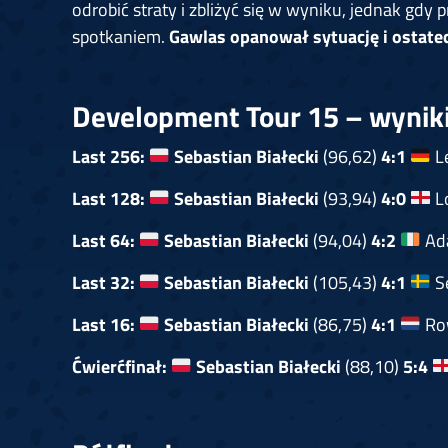
odrobić straty i zbliżyć się w wyniku, jednak gdy
spotkaniem.
Gawlas opanował sytuację i ostatec
Development Tour 15 – wynik
Last 256:
Sebastian Białecki
(96,62)
4:1
Le
Last 128:
Sebastian Białecki
(93,94)
4:0
Lo
Last 64:
Sebastian Białecki
(94,04)
4:2
Ada
Last 32:
Sebastian Białecki
(105,43)
4:1
Se
Last 16:
Sebastian Białecki
(86,75)
4:1
Ro
Ćwierćfinał:
Sebastian Białecki
(88,10)
5:4