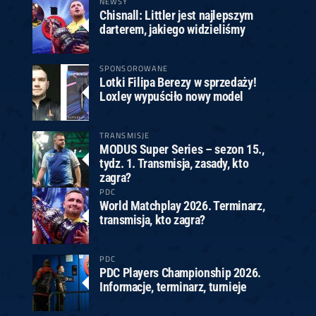
NEWSY
Chisnall: Littler jest najlepszym
darterem, jakiego widzieliśmy
SPONSOROWANE
Lotki Filipa Berezy w sprzedaży!
Loxley wypuściło nowy model
TRANSMISJE
MODUS Super Series – sezon 15.,
tydz. 1. Transmisja, zasady, kto
zagra?
PDC
World Matchplay 2026. Terminarz,
transmisja, kto zagra?
PDC
PDC Players Championship 2026.
Informacje, terminarz, turnieje