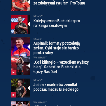
ze zdobytymi tytułami ProTouru
NEWSY
Kolejny awans Białeckiego w
rankingu światowym
NEWSY
Aspinall: formaty potrzebują
zmian. Cykl staje się bardzo
powtarzalny
WYWIADY
„Coś kliknęło – wrzuciłem wyższy
bieg”. Sebastian Białecki dla
Łączy Nas Dart
NEWSY
Jeden z markerów zemdlał
podczas meczu Białeckiego
WYWIADY