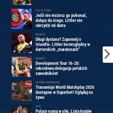
FELIETONY
Jeśli nie możesz go pokonać,
dołącz do niego. Littler nie
obrzydzi mi darta
NEWSY
Długi dystans? Zapomnij o
triumfie. Littler bezwzględny w
darterskich „maratonach”
NEWSY
Development Tour 16-20:
rekordowa delegacja polskich
zawodników!
SPONSOROWANE
Transmisje World Matchplay 2026
dostępne w Superbet! Oglądaj na
żywo
PDC
Polacy rosną w siłę. Lista krajów