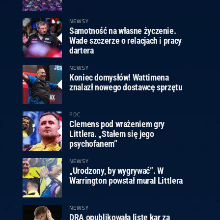
ney
3
Huybrechts
6
v.Duijvenbode
6
venhoven
6
S. Price
1
v.d.Weerd
3
0.07, 19:30 (R1)
10.07, 19:00 (R1)
10.07, 16:30 (R1)
NEWSY
Samotność na własne życzenie.
lacek
6
Joyce
6
Wade szczerze o relacjach i pracy
fin
5
Varila
1
dartera
0.07, 13:30 (R1)
10.07, 13:00 (R1)
NEWSY
Koniec domysłów! Wattimena
znalazł nowego dostawcę sprzętu
PDC
Clemens pod wrażeniem gry
Littlera. „Stałem się jego
psychofanem”
NEWSY
„Urodzony, by wygrywać”. W
Warrington powstał mural Littlera
NEWSY
DRA opublikowała listę kar za