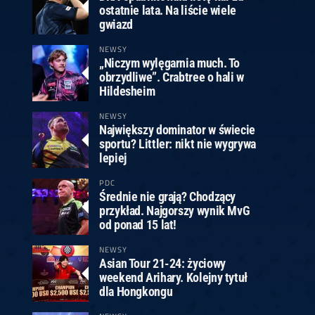
ostatnie lata. Na liście wiele
gwiazd
NEWSY
„Niczym wylęgarnia much. To
obrzydliwe”. Crabtree o hali w
Hildesheim
NEWSY
Największy dominator w świecie
sportu? Littler: nikt nie wygrywa
lepiej
PDC
Średnie nie grają? Chodzący
przykład. Najgorszy wynik MvG
od ponad 15 lat!
NEWSY
Asian Tour 21-24: życiowy
weekend Arihary. Kolejny tytuł
dla Hongkongu