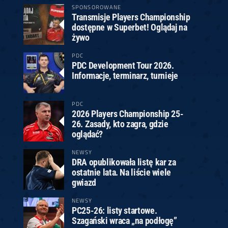
SPONSOROWANE
Transmisje Players Championship
dostępne w Superbet! Oglądaj na
żywo
PDC
PDC Development Tour 2026.
Informacje, terminarz, turnieje
PDC
2026 Players Championship 25-
26. Zasady, kto zagra, gdzie
oglądać?
NEWSY
DRA opublikowała listę kar za
ostatnie lata. Na liście wiele
gwiazd
NEWSY
PC25-26: listy startowe.
Szagański wraca „na podłogę”