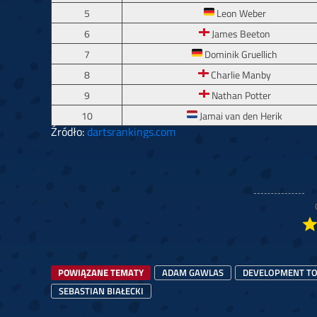
5
Leon Weber
6
James Beeton
7
Dominik Gruellich
8
Charlie Manby
9
Nathan Potter
10
Jamai van den Herik
Źródło:
dartsrankings.com
POWIĄZANE TEMATY
ADAM GAWLAS
DEVELOPMENT TO
SEBASTIAN BIAŁECKI