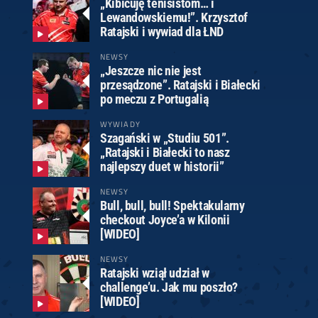
„Kibicuję tenisistom… i
Lewandowskiemu!”. Krzysztof
Ratajski i wywiad dla ŁND
NEWSY
„Jeszcze nic nie jest
przesądzone”. Ratajski i Białecki
po meczu z Portugalią
WYWIADY
Szagański w „Studiu 501”.
„Ratajski i Białecki to nasz
najlepszy duet w historii”
NEWSY
Bull, bull, bull! Spektakularny
checkout Joyce’a w Kilonii
[WIDEO]
NEWSY
Ratajski wziął udział w
challenge’u. Jak mu poszło?
[WIDEO]