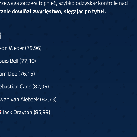
 przewaga zaczęła topnieć, szybko odzyskał kontrolę nad
znie dowiózł zwycięstwo, sięgając po tytuł.
i
on Weber (79,96)
uis Bell (77,10)
m Dee (76,15)
bastian Caris (82,95)
wan van Alebeek (82,73)
Jack Drayton (85,99)