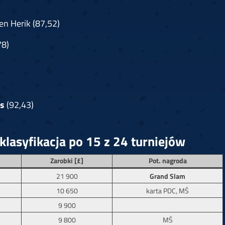
en Herik (87,52)
78)
s
(92,43)
lasyfikacja po 15 z 24 turniejów
Zarobki [£]
Pot. nagroda
21 900
Grand Slam
10 650
karta PDC, MŚ
9 900
9 800
MŚ