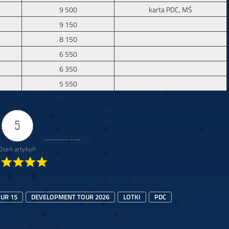
9 500
karta PDC, MŚ
9 150
8 150
6 550
6 350
5 550
5
Oceń artykuł!
UR 15
DEVELOPMENT TOUR 2026
LOTKI
PDC