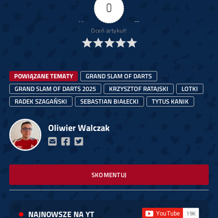
0
Oceń artykuł!
POWIĄZANE TEMATY
GRAND SLAM OF DARTS
GRAND SLAM OF DARTS 2025
KRZYSZTOF RATAJSKI
LOTKI
RADEK SZAGAŃSKI
SEBASTIAN BIAŁECKI
TYTUS KANIK
Oliwier Walczak
SKOMENTUJ
NAJNOWSZE NA YT