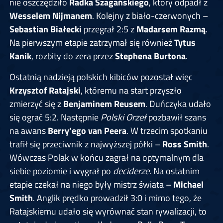
nie oszczędziło
Radka Szagańskiego
, który odpadł z
Wesselem Nijmanem
. Kolejny z biało-czerwonych –
Sebastian Białecki
przegrał 2:5 z
Madarsem Razmą
.
Na pierwszym etapie zatrzymał się również
Tytus
Kanik
, rozbity do zera przez
Stephena Burtona
.
Ostatnią nadzieją polskich kibiców pozostał więc
Krzysztof Ratajski
, któremu na start przyszło
zmierzyć się z
Benjaminem Reusem
. Duńczyka udało
się ograć 5:2. Następnie
Polski Orzeł
pozbawił szans
na awans
Berry’ego van Peera
. W trzecim spotkaniu
trafił się przeciwnik z najwyższej półki –
Ross Smith
.
Wówczas Polak w końcu zagrał na optymalnym dla
siebie poziomie i wygrał po
deciderze
. Na ostatnim
etapie czekał na niego były mistrz świata –
Michael
Smith
. Anglik prędko prowadził 3:0 i mimo tego, że
Ratajskiemu udało się wyrównać stan rywalizacji, to