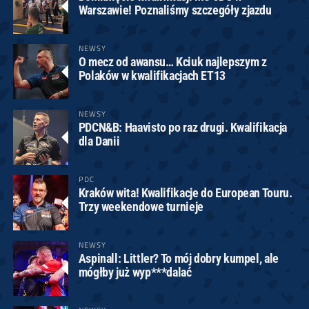
Warszawie! Poznaliśmy szczegóły zjazdu
NEWSY
O mecz od awansu… Kciuk najlepszym z
Polaków w kwalifikacjach ET13
NEWSY
PDCN&B: Haavisto po raz drugi. Kwalifikacja
dla Danii
PDC
Kraków wita! Kwalifikacje do European Touru.
Trzy weekendowe turnieje
NEWSY
Aspinall: Littler? To mój dobry kumpel, ale
mógłby już wyp***dalać