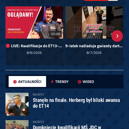
00:00
01:08
LIVE: Kwalifikacje do ET13-14 dla Europy Wschodniej
9-latek naśladuje gwiazdy darta!
Sk
8/6/2026
8/7/2026
AKTUALNOŚCI
TRENDY
WIDEO
NEWSY
Stanęło na finale. Herberg był bliski awansu
do ET14
NEWSY
Domknięcie kwalifikacji MŚ JDC w