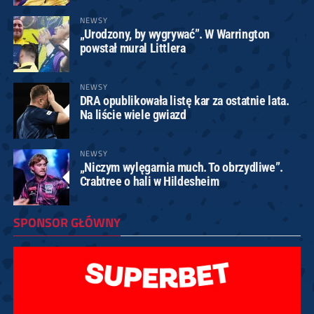
NEWSY
„Urodzony, by wygrywać”. W Warrington
powstał mural Littlera
NEWSY
DRA opublikowała listę kar za ostatnie lata.
Na liście wiele gwiazd
NEWSY
„Niczym wylęgarnia much. To obrzydliwe”.
Crabtree o hali w Hildesheim
SPONSOR GŁÓWNY