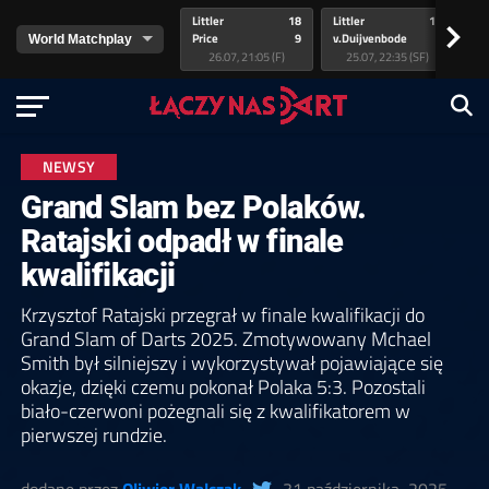
Littler
18
Littler
17
Pr
>
Price
9
v.Duijvenbode
5
va
26.07, 21:05 (F)
25.07, 22:35 (SF)
NEWSY
Grand Slam bez Polaków.
Ratajski odpadł w finale
kwalifikacji
Krzysztof Ratajski przegrał w finale kwalifikacji do
Grand Slam of Darts 2025. Zmotywowany Mchael
Smith był silniejszy i wykorzystywał pojawiające się
okazje, dzięki czemu pokonał Polaka 5:3. Pozostali
biało-czerwoni pożegnali się z kwalifikatorem w
pierwszej rundzie.