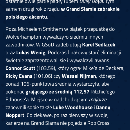
ostatnie dwie partie padły łupem
Bully Boya
. Tym
samym drugi rok z rzędu
w Grand Slamie zabraknie
polskiego akcentu
.
Poza Michaelem Smithem w piątek przepustkę do
Wolverhampton wywalczyło siedmiu innych
zawodników. W GSoD zadebiutują
Karel Sedlacek
oraz
Lukas Wenig
. Podczas finałowy starć eliminacji
świetnie zaprezentowali się i wywalczyli awans
Connor Scutt
(103,59), który ograł Mike’a de Deckera,
Ricky Evans
(101,06) czy
Wessel Nijman
, którego
ponad 106-punktowa średnia wystarczyła, aby
pokonać
grającego ze średnią 112,57
Ritchie’ego
Edhouse’a. Miejsce w nadchodzącym
majorze
zapewnili sobie także
Luke Woodhouse
i
Danny
Noppert
. Co ciekawe, po raz pierwszy w swojej
karierze na Grand Slama nie pojedzie Rob Cross.