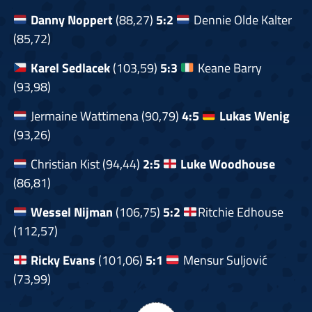
Danny Noppert
(88,27)
5:2
Dennie Olde Kalter
(85,72)
Karel Sedlacek
(103,59)
5:3
Keane Barry
(93,98)
Jermaine Wattimena (90,79)
4:5
Lukas Wenig
(93,26)
Christian Kist (94,44)
2:5
Luke Woodhouse
(86,81)
Wessel Nijman
(106,75)
5:2
Ritchie Edhouse
(112,57)
Ricky Evans
(101,06)
5:1
Mensur Suljović
(73,99)