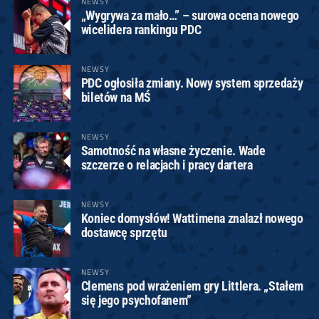
NEWSY
„Wygrywa za mało…” – surowa ocena nowego
wicelidera rankingu PDC
NEWSY
PDC ogłosiła zmiany. Nowy system sprzedaży
biletów na MŚ
NEWSY
Samotność na własne życzenie. Wade
szczerze o relacjach i pracy dartera
NEWSY
Koniec domysłów! Wattimena znalazł nowego
dostawcę sprzętu
NEWSY
Clemens pod wrażeniem gry Littlera. „Stałem
się jego psychofanem”