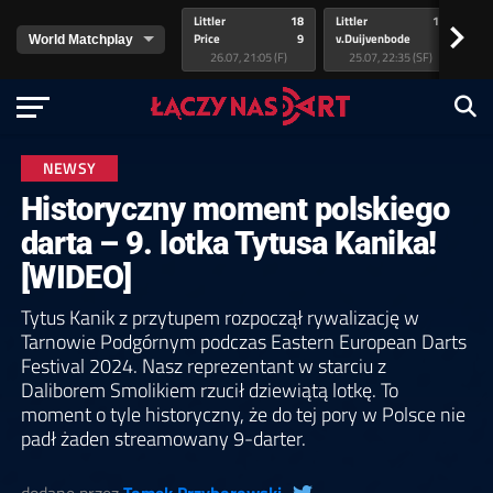
Littler
18
Littler
17
Pr
>
Price
9
v.Duijvenbode
5
va
26.07, 21:05 (F)
25.07, 22:35 (SF)
NEWSY
Historyczny moment polskiego
darta – 9. lotka Tytusa Kanika!
[WIDEO]
Tytus Kanik z przytupem rozpoczął rywalizację w
Tarnowie Podgórnym podczas Eastern European Darts
Festival 2024. Nasz reprezentant w starciu z
Daliborem Smolikiem rzucił dziewiątą lotkę. To
moment o tyle historyczny, że do tej pory w Polsce nie
padł żaden streamowany 9-darter.