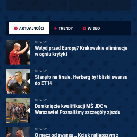
AKTUALNOŚCI
TRENDY
WIDEO
NEWSY
Wstyd przed Europą? Krakowskie eliminacje
w ogniu krytyki
NEWSY
Stanęło na finale. Herberg był bliski awansu
do ET14
NEWSY
Domknięcie kwalifikacji MŚ JDC w
Warszawie! Poznaliśmy szczegóły zjazdu
NEWSY
O mecz od awansu… Kciuk najlepszym z