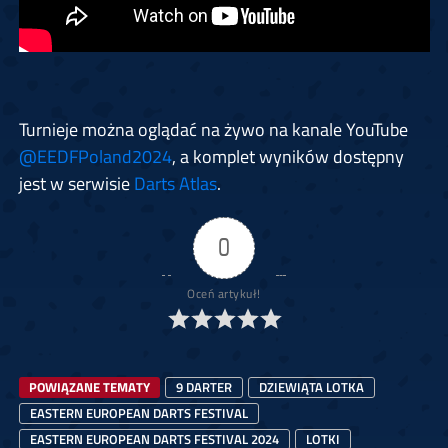
Turnieje można oglądać na żywo na kanale YouTube
@EEDFPoland2024
, a komplet wyników dostępny
jest w serwisie
Darts Atlas
.
0
Oceń artykuł!
POWIĄZANE TEMATY
9 DARTER
DZIEWIĄTA LOTKA
EASTERN EUROPEAN DARTS FESTIVAL
EASTERN EUROPEAN DARTS FESTIVAL 2024
LOTKI