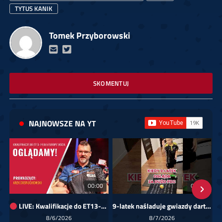
TYTUS KANIK
Tomek Przyborowski
SKOMENTUJ
NAJNOWSZE NA YT
00:00
01:08
LIVE: Kwalifikacje do ET13-14 dla Europy Wschodniej
9-latek naśladuje gwiazdy darta!
Sk
8/6/2026
8/7/2026