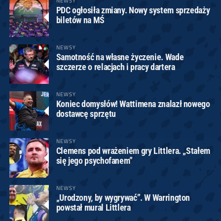
NEWSY
PDC ogłosiła zmiany. Nowy system sprzedaży
biletów na MŚ
NEWSY
Samotność na własne życzenie. Wade
szczerze o relacjach i pracy dartera
NEWSY
Koniec domysłów! Wattimena znalazł nowego
dostawcę sprzętu
NEWSY
Clemens pod wrażeniem gry Littlera. „Stałem
się jego psychofanem”
NEWSY
„Urodzony, by wygrywać”. W Warrington
powstał mural Littlera