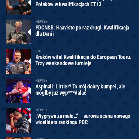
Polaków w kwalifikacjach ET13
NEWSY
PDCN&B: Haavisto po raz drugi. Kwalifikacja
dla Danii
PDC
Kraków wita! Kwalifikacje do European Touru.
Trzy weekendowe turnieje
NEWSY
Aspinall: Littler? To mój dobry kumpel, ale
mógłby już wyp***dalać
NEWSY
„Wygrywa za mało…” – surowa ocena nowego
wicelidera rankingu PDC