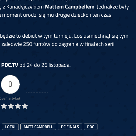
ię z Kanadyjczykiem
Mattem Campbellem
. Jednakże były
a moment urodzi się mu drugie dziecko i ten czas
o będzie to debiut w tym turnieju. Los uśmiechnął się tym
 zaledwie 250 funtów do zagrania w finałach serii
PDC.TV
od 24 do 26 listopada.
0
Oceń artykuł!
LOTKI
MATT CAMPBELL
PC FINALS
PDC