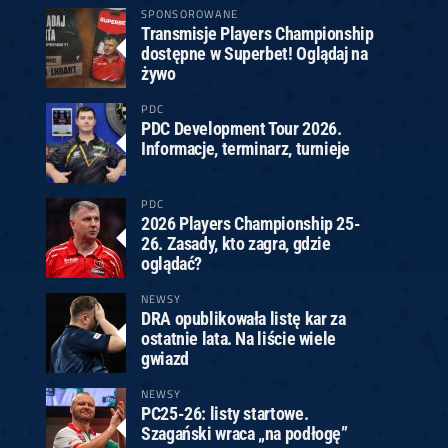
SPONSOROWANE
Transmisje Players Championship
dostępne w Superbet! Oglądaj na
żywo
PDC
PDC Development Tour 2026.
Informacje, terminarz, turnieje
PDC
2026 Players Championship 25-
26. Zasady, kto zagra, gdzie
oglądać?
NEWSY
DRA opublikowała listę kar za
ostatnie lata. Na liście wiele
gwiazd
NEWSY
PC25-26: listy startowe.
Szagański wraca „na podłogę”