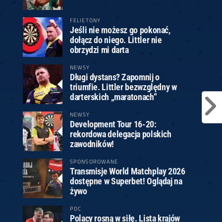
FELIETONY
Jeśli nie możesz go pokonać,
dołącz do niego. Littler nie
obrzydzi mi darta
NEWSY
Długi dystans? Zapomnij o
triumfie. Littler bezwzględny w
darterskich „maratonach”
NEWSY
Development Tour 16-20:
rekordowa delegacja polskich
zawodników!
SPONSOROWANE
Transmisje World Matchplay 2026
dostępne w Superbet! Oglądaj na
żywo
PDC
Polacy rosną w siłę. Lista krajów