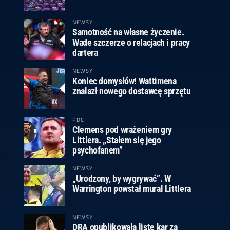
ney
3
Huybrechts
6
v.Duijvenbode
6
venhoven
6
S. Price
1
v.d.Weerd
3
0.07, 19:30 (R1)
10.07, 19:00 (R1)
10.07, 16:30 (R1)
NEWSY
Samotność na własne życzenie.
lacek
6
Joyce
6
Wade szczerze o relacjach i pracy
fin
5
Varila
1
dartera
0.07, 13:30 (R1)
10.07, 13:00 (R1)
NEWSY
Koniec domysłów! Wattimena
znalazł nowego dostawcę sprzętu
PDC
Clemens pod wrażeniem gry
Littlera. „Stałem się jego
psychofanem”
NEWSY
„Urodzony, by wygrywać”. W
Warrington powstał mural Littlera
NEWSY
DRA opublikowała listę kar za