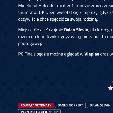
Minehead Holender miał w 1. rundzie zmierzyć s
triumfator UK Open wycofał się z imprezy, gdyż z
oczywiście chce spędzić ze swoją rodziną.
Miejsce
Freeze’a
zajmie
Dylan Slevin
, dla któreg
razem do Irlandczyka, gdyż wstępnie zabrakło mu
podłogowej.
PC Finals będzie można oglądać w
Viaplay
oraz w
POWIĄZANE TEMATY
DANNY NOPPERT
DYLAN SLEVIN
PLAYERS CHAMPIONSHIP