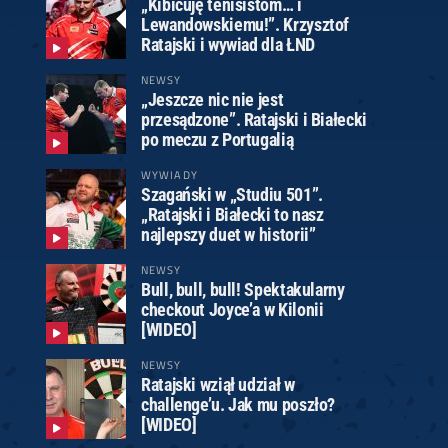
„Kibicuję tenisistom… i
Lewandowskiemu!”. Krzysztof
Ratajski i wywiad dla ŁND
NEWSY
„Jeszcze nic nie jest
przesądzone”. Ratajski i Białecki
po meczu z Portugalią
WYWIADY
Szagański w „Studiu 501”.
„Ratajski i Białecki to nasz
najlepszy duet w historii”
NEWSY
Bull, bull, bull! Spektakularny
checkout Joyce’a w Kilonii
[WIDEO]
NEWSY
Ratajski wziął udział w
challenge’u. Jak mu poszło?
[WIDEO]