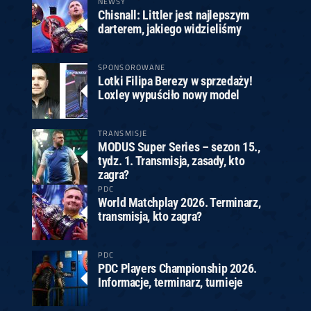
NEWSY
Chisnall: Littler jest najlepszym
darterem, jakiego widzieliśmy
SPONSOROWANE
Lotki Filipa Berezy w sprzedaży!
Loxley wypuściło nowy model
TRANSMISJE
MODUS Super Series – sezon 15.,
tydz. 1. Transmisja, zasady, kto
zagra?
PDC
World Matchplay 2026. Terminarz,
transmisja, kto zagra?
PDC
PDC Players Championship 2026.
Informacje, terminarz, turnieje