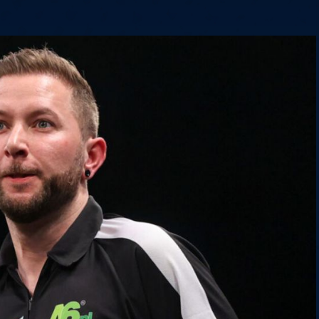
6
Cullen
6
Cross
3
O'Connor
5
Gur
4
Manby
4
Hopp
6
Białecki
6
Kui
)
10.07, 21:00 (R1)
10.07, 20:30 (R1)
10.07, 20:00 (R1)
1
6
Menzies
5
Gilding
5
Vandenbogaerde
2
Sed
1
Schmidt
6
Owen
6
Horvat
6
Grif
)
10.07, 15:00 (R1)
10.07, 14:30 (R1)
10.07, 14:00 (R1)
1