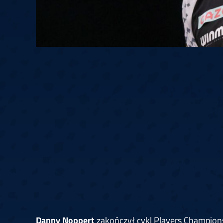
Danny Noppert
zakończył cykl Players Champions