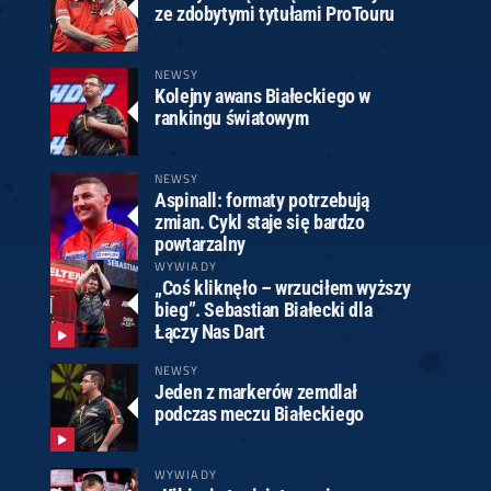
ze zdobytymi tytułami ProTouru
NEWSY
Kolejny awans Białeckiego w
rankingu światowym
NEWSY
Aspinall: formaty potrzebują
zmian. Cykl staje się bardzo
powtarzalny
WYWIADY
„Coś kliknęło – wrzuciłem wyższy
bieg”. Sebastian Białecki dla
Łączy Nas Dart
NEWSY
Jeden z markerów zemdlał
podczas meczu Białeckiego
WYWIADY