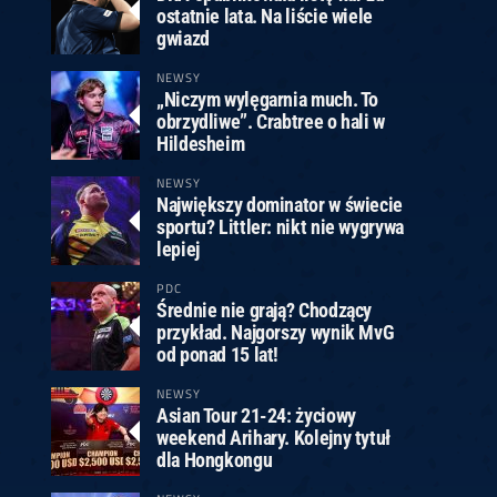
ostatnie lata. Na liście wiele
gwiazd
NEWSY
„Niczym wylęgarnia much. To
obrzydliwe”. Crabtree o hali w
Hildesheim
NEWSY
Największy dominator w świecie
sportu? Littler: nikt nie wygrywa
lepiej
PDC
Średnie nie grają? Chodzący
przykład. Najgorszy wynik MvG
od ponad 15 lat!
NEWSY
Asian Tour 21-24: życiowy
weekend Arihary. Kolejny tytuł
dla Hongkongu