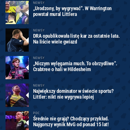
NEWSY
„Urodzony, by wygrywać”. W Warrington
powstał mural Littlera
NEWSY
DRA opublikowała listę kar za ostatnie lata.
Na liście wiele gwiazd
NEWSY
„Niczym wylęgarnia much. To obrzydliwe”.
Crabtree o hali w Hildesheim
NEWSY
Największy dominator w świecie sportu?
Littler: nikt nie wygrywa lepiej
PDC
Średnie nie grają? Chodzący przykład.
Najgorszy wynik MvG od ponad 15 lat!