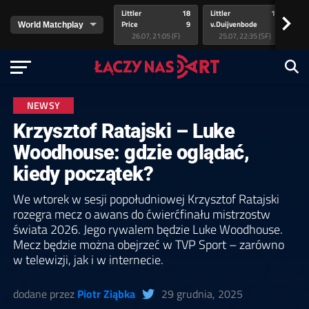
Littler
18
Littler
17
Pr
>
Price
9
v.Duijvenbode
5
va
26.07, 21:05 (F)
25.07, 22:35 (SF)
NEWSY
Krzysztof Ratajski – Luke
Woodhouse: gdzie oglądać,
kiedy początek?
We wtorek w sesji popołudniowej Krzysztof Ratajski
rozegra mecz o awans do ćwierćfinału mistrzostw
świata 2026. Jego rywalem będzie Luke Woodhouse.
Mecz będzie można obejrzeć w TVP Sport – zarówno
w telewizji, jak i w internecie.
dodane przez
Piotr Ziąbka
29 grudnia, 2025