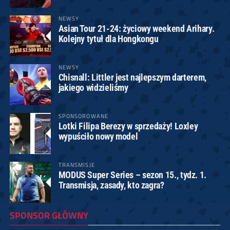
NEWSY
Asian Tour 21-24: życiowy weekend Arihary.
Kolejny tytuł dla Hongkongu
NEWSY
Chisnall: Littler jest najlepszym darterem,
jakiego widzieliśmy
SPONSOROWANE
Lotki Filipa Berezy w sprzedaży! Loxley
wypuściło nowy model
TRANSMISJE
MODUS Super Series – sezon 15., tydz. 1.
Transmisja, zasady, kto zagra?
SPONSOR GŁÓWNY