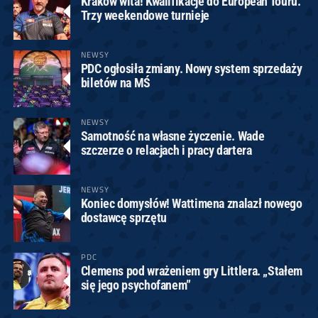
Kraków wita! Kwalifikacje do European Touru.
Trzy weekendowe turnieje
NEWSY
PDC ogłosiła zmiany. Nowy system sprzedaży
biletów na MŚ
NEWSY
Samotność na własne życzenie. Wade
szczerze o relacjach i pracy dartera
NEWSY
Koniec domysłów! Wattimena znalazł nowego
dostawcę sprzętu
PDC
Clemens pod wrażeniem gry Littlera. „Stałem
się jego psychofanem”