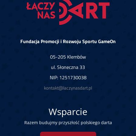
Fundacja Promocji i Rozwoju Sportu GameOn
05-205 Klembów
ul. Słoneczna 33
NIP: 1251730038
kontakt@laczynasdart.pl
Wsparcie
Razem budujmy przyszłość polskiego darta