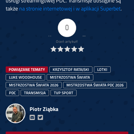
usługi streamingowej PDC. Transmisje dostępne są
także
na stronie internetowej i w aplikacji Superbet
.
0
Oceń artykuł!
POWIĄZANE TEMATY
KRZYSZTOF RATAJSKI
LOTKI
LUKE WOODHOUSE
MISTRZOSTWA ŚWIATA
MISTRZOSTWA ŚWIATA 2026
MISTRZOSTWA ŚWIATA PDC 2026
PDC
TRANSMISJA
TVP SPORT
Piotr Ziąbka