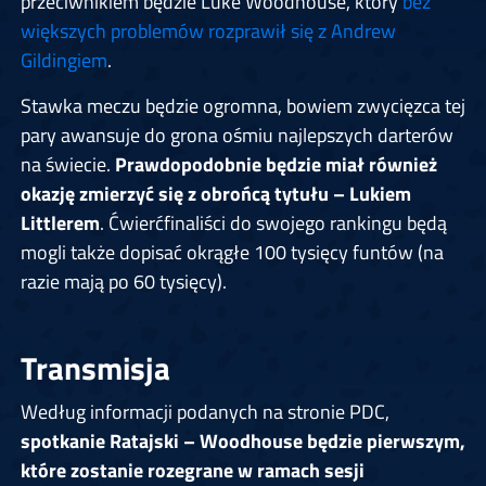
przeciwnikiem będzie Luke Woodhouse, który
bez
większych problemów rozprawił się z Andrew
Gildingiem
.
Stawka meczu będzie ogromna, bowiem zwycięzca tej
pary awansuje do grona ośmiu najlepszych darterów
na świecie.
Prawdopodobnie będzie miał również
okazję zmierzyć się z obrońcą tytułu – Lukiem
Littlerem
. Ćwierćfinaliści do swojego rankingu będą
mogli także dopisać okrągłe 100 tysięcy funtów (na
razie mają po 60 tysięcy).
Transmisja
Według informacji podanych na stronie PDC,
spotkanie Ratajski – Woodhouse będzie pierwszym,
które zostanie rozegrane w ramach sesji