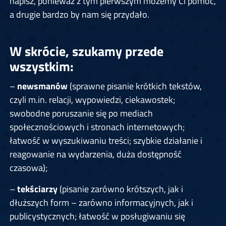
napisz, ponieważ z tym pierwszym możemy Ci pomóc,
a drugie bardzo by nam się przydało.
W skrócie, szukamy przede
wszystkim:
–
newsmanów
(sprawne pisanie krótkich tekstów,
czyli m.in. relacji, wypowiedzi, ciekawostek;
swobodne poruszanie się po mediach
społecznościowych i stronach internetowych;
łatwość w wyszukiwaniu treści; szybkie działanie i
reagowanie na wydarzenia, duża dostępność
czasowa);
–
tekściarzy
(pisanie zarówno krótszych, jak i
dłuższych form – zarówno informacyjnych, jak i
publicystycznych; łatwość w posługiwaniu się