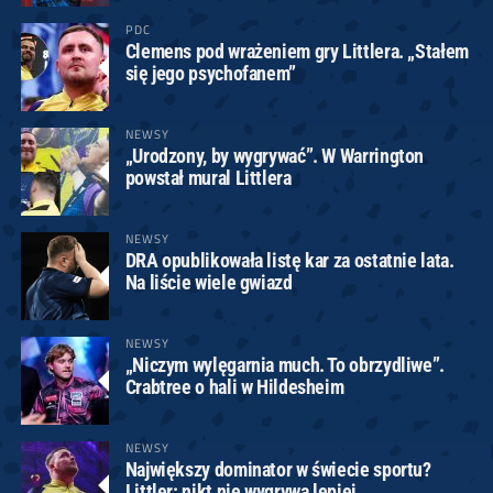
PDC
Clemens pod wrażeniem gry Littlera. „Stałem
się jego psychofanem”
NEWSY
„Urodzony, by wygrywać”. W Warrington
powstał mural Littlera
NEWSY
DRA opublikowała listę kar za ostatnie lata.
Na liście wiele gwiazd
NEWSY
„Niczym wylęgarnia much. To obrzydliwe”.
Crabtree o hali w Hildesheim
NEWSY
Największy dominator w świecie sportu?
Littler: nikt nie wygrywa lepiej