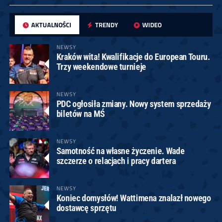
AKTUALNOŚCI
TRENDY
WIDEO
NEWSY
Kraków wita! Kwalifikacje do European Touru.
Trzy weekendowe turnieje
NEWSY
PDC ogłosiła zmiany. Nowy system sprzedaży
biletów na MŚ
NEWSY
Samotność na własne życzenie. Wade
szczerze o relacjach i pracy dartera
NEWSY
Koniec domysłów! Wattimena znalazł nowego
dostawcę sprzętu