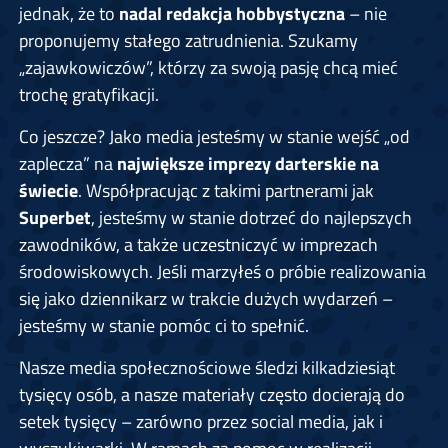
jednak, że to
nadal redakcja hobbystyczna
– nie
proponujemy stałego zatrudnienia. Szukamy
„zajawkowiczów”, którzy za swoją pasję chcą mieć
trochę gratyfikacji.
Co jeszcze? Jako media jesteśmy w stanie wejść „od
zaplecza” na
największe imprezy darterskie na
świecie
. Współpracując z takimi partnerami jak
Superbet
, jesteśmy w stanie dotrzeć do najlepszych
zawodników, a także uczestniczyć w imprezach
środowiskowych. Jeśli marzyłeś o próbie realizowania
się jako dziennikarz w trakcie dużych wydarzeń –
jesteśmy w stanie pomóc ci to spełnić.
Nasze media społecznościowe śledzi kilkadziesiąt
tysięcy osób, a nasze materiały często docierają do
setek tysięcy – zarówno przez social media, jak i
wyszukiwarki. W ramach za pomoc w realizacji