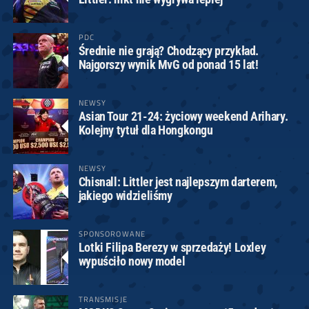
PDC
Średnie nie grają? Chodzący przykład.
Najgorszy wynik MvG od ponad 15 lat!
NEWSY
Asian Tour 21-24: życiowy weekend Arihary.
Kolejny tytuł dla Hongkongu
NEWSY
Chisnall: Littler jest najlepszym darterem,
jakiego widzieliśmy
SPONSOROWANE
Lotki Filipa Berezy w sprzedaży! Loxley
wypuściło nowy model
TRANSMISJE