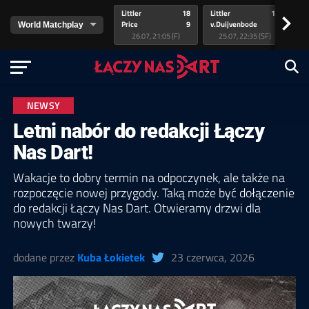
Littler
18
Littler
17
Pr
>
Price
9
v.Duijvenbode
5
va
26.07, 21:05 (F)
25.07, 22:35 (SF)
NEWSY
Letni nabór do redakcji Łączy
Nas Dart!
Wakacje to dobry termin na odpoczynek, ale także na
rozpoczęcie nowej przygody. Taką może być dołączenie
do redakcji Łączy Nas Dart. Otwieramy drzwi dla
nowych twarzy!
dodane przez
Kuba Łokietek
23 czerwca, 2026