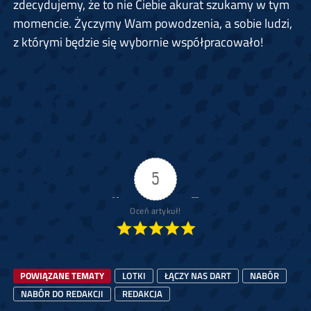
zdecydujemy, że to nie Ciebie akurat szukamy w tym
momencie. Życzymy Wam powodzenia, a sobie ludzi,
z którymi będzie się wybornie współpracowało!
5
Oceń artykuł!
POWIĄZANE TEMATY
LOTKI
ŁĄCZY NAS DART
NABÓR
NABÓR DO REDAKCJI
REDAKCJA