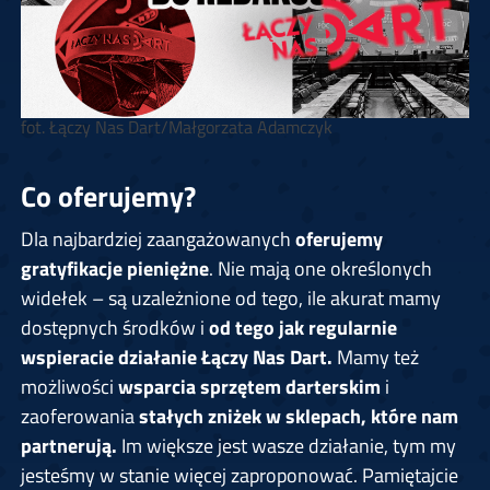
fot. Łączy Nas Dart/Małgorzata Adamczyk
Co oferujemy?
Dla najbardziej zaangażowanych
oferujemy
gratyfikacje pieniężne
. Nie mają one określonych
widełek – są uzależnione od tego, ile akurat mamy
dostępnych środków i
od tego jak regularnie
wspieracie działanie Łączy Nas Dart.
Mamy też
możliwości
wsparcia sprzętem darterskim
i
zaoferowania
stałych zniżek w sklepach, które nam
partnerują.
Im większe jest wasze działanie, tym my
jesteśmy w stanie więcej zaproponować. Pamiętajcie