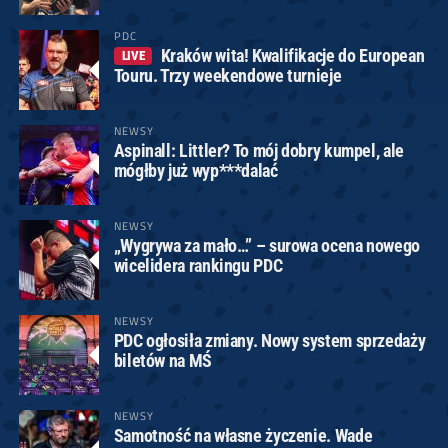
PDC
Kraków wita! Kwalifikacje do European
LIVE
Touru. Trzy weekendowe turnieje
NEWSY
Aspinall: Littler? To mój dobry kumpel, ale
mógłby już wyp***dalać
NEWSY
„Wygrywa za mało…” – surowa ocena nowego
wicelidera rankingu PDC
NEWSY
PDC ogłosiła zmiany. Nowy system sprzedaży
biletów na MŚ
NEWSY
Samotność na własne życzenie. Wade