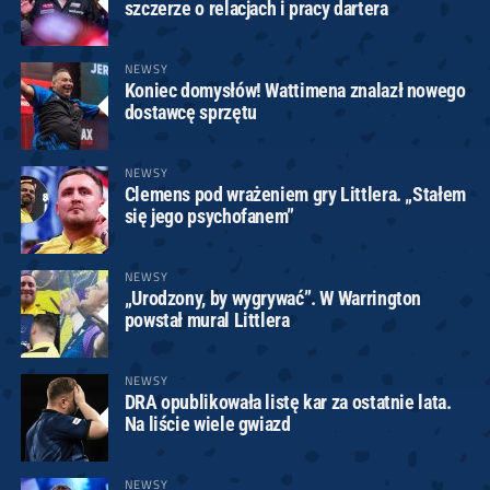
szczerze o relacjach i pracy dartera
NEWSY
Koniec domysłów! Wattimena znalazł nowego
dostawcę sprzętu
NEWSY
Clemens pod wrażeniem gry Littlera. „Stałem
się jego psychofanem”
NEWSY
„Urodzony, by wygrywać”. W Warrington
powstał mural Littlera
NEWSY
DRA opublikowała listę kar za ostatnie lata.
Na liście wiele gwiazd
NEWSY