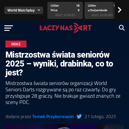
Littler
18
Littler
17
Pr
>
Price
9
v.Duijvenbode
5
va
26.07, 21:05 (F)
25.07, 22:35 (SF)
INNE
Mistrzostwa świata seniorów
2025 – wyniki, drabinka, co to
jest?
Mistrzostwa świata seniorów organizacji World
Seniors Darts rozgrywane są po raz czwarty. Do gry
przystępuje 28 graczy. Nie brakuje gwiazd znanych ze
sceny PDC.
dodane przez
Tomek Przyborowski
21 lutego, 2025