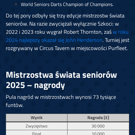
World Seniors Darts Champion of Champions.
Do tej pory odbyły się trzy edycje mistrzostw świata
seniorów. Na razie zwyciężali wyłącznie Szkoci: w
2022 i 2023 roku wygrał Robert Thornton, zaś
w roku
2024 najlepszy okazał się John Henderson
. Turniej jest
rozgrywany w Circus Tavern w miejscowości Purfleet.
Mistrzostwa świata seniorów
2025 – nagrody
Pula nagród w mistrzostwach wynosi 73 tysiące
funtów.
Wynik
Nagroda [£]
Zwycięstwo
30 000
Finał
10 000