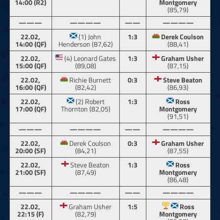
14:00 (R2)
Montgomery
(85,79)
———
————
——
————
22.02,
(1) John
1:3
Derek Coulson
14:00 (QF)
Henderson (87,62)
(88,41)
22.02,
(4) Leonard Gates
1:3
Graham Usher
15:00 (QF)
(89,08)
(87,15)
22.02,
Richie Burnett
0:3
Steve Beaton
16:00 (QF)
(82,42)
(86,93)
22.02,
(2) Robert
1:3
Ross
17:00 (QF)
Thornton (82,05)
Montgomery
(91,51)
———
————
——
————
22.02,
Derek Coulson
0:3
Graham Usher
20:00 (SF)
(84,21)
(87,55)
22.02,
Steve Beaton
1:3
Ross
21:00 (SF)
(87,49)
Montgomery
(86,48)
———
————
——
————
22.02,
Graham Usher
1:5
Ross
22:15 (F)
(82,79)
Montgomery