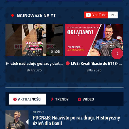
NAJNOWSZE NA YT
01:08
00:00
9-latek naśladuje gwiazdy darta!
LIVE: Kwalifikacje do ET13-14 dla Europy Wschodniej
Sk
8/7/2026
8/6/2026
AKTUALNOŚCI
TRENDY
WIDEO
NEWSY
PDCN&B: Haavisto po raz drugi. Historyczny
dzień dla Danii