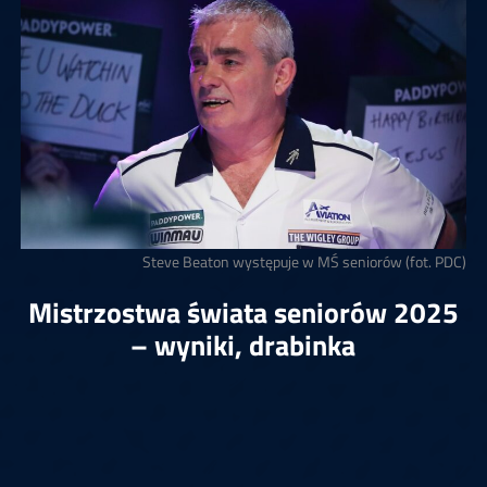
Steve Beaton występuje w MŚ seniorów (fot. PDC)
Mistrzostwa świata seniorów 2025
– wyniki, drabinka