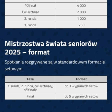
Półfinał
4 000
Ćwierćfinał
2 000
2. runda
1 000
1. runda
750
Mistrzostwa świata seniorów
2025 – format
Spotkania rozgrywane są w standardowym formacie
setowym.
Faza
Format
1. runda, 2. runda, ćwierćfinały,
do 3 wygranych setów
półfinały
Finał
do 5 wygranych setów