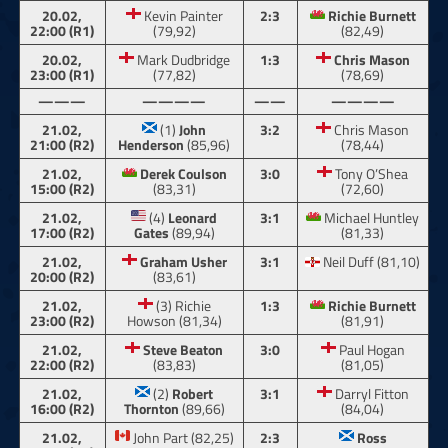
20.02,
Kevin Painter
2:3
Richie Burnett
22:00 (R1)
(79,92)
(82,49)
20.02,
Mark Dudbridge
1:3
Chris Mason
23:00 (R1)
(77,82)
(78,69)
———
————
——
————
21.02,
(1)
John
3:2
Chris Mason
21:00 (R2)
Henderson
(85,96)
(78,44)
21.02,
Derek Coulson
3:0
Tony O’Shea
15:00 (R2)
(83,31)
(72,60)
21.02,
(4)
Leonard
3:1
Michael Huntley
17:00 (R2)
Gates
(89,94)
(81,33)
21.02,
Graham Usher
3:1
Neil Duff (81,10)
20:00 (R2)
(83,61)
21.02,
(3) Richie
1:3
Richie Burnett
23:00 (R2)
Howson (81,34)
(81,91)
21.02,
Steve Beaton
3:0
Paul Hogan
22:00 (R2)
(83,83)
(81,05)
21.02,
(2)
Robert
3:1
Darryl Fitton
16:00 (R2)
Thornton
(89,66)
(84,04)
21.02,
John Part (82,25)
2:3
Ross