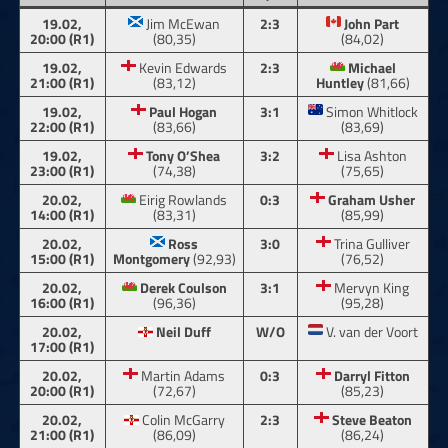
19.02,
Jim McEwan
2:3
John Part
20:00 (R1)
(80,35)
(84,02)
19.02,
Kevin Edwards
2:3
Michael
21:00 (R1)
(83,12)
Huntley
(81,66)
19.02,
Paul Hogan
3:1
Simon Whitlock
22:00 (R1)
(83,66)
(83,69)
19.02,
Tony O’Shea
3:2
Lisa Ashton
23:00 (R1)
(74,38)
(75,65)
20.02,
Eirig Rowlands
0:3
Graham Usher
14:00 (R1)
(83,31)
(85,99)
20.02,
Ross
3:0
Trina Gulliver
15:00 (R1)
Montgomery
(92,93)
(76,52)
20.02,
Derek Coulson
3:1
Mervyn King
16:00 (R1)
(96,36)
(95,28)
20.02,
Neil Duff
W/O
V. van der Voort
17:00 (R1)
20.02,
Martin Adams
0:3
Darryl Fitton
20:00 (R1)
(72,67)
(85,23)
20.02,
Colin McGarry
2:3
Steve Beaton
21:00 (R1)
(86,09)
(86,24)