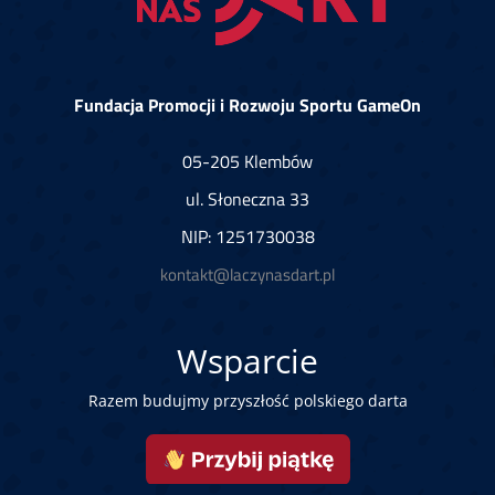
Fundacja Promocji i Rozwoju Sportu GameOn
05-205 Klembów
ul. Słoneczna 33
NIP: 1251730038
kontakt@laczynasdart.pl
Wsparcie
Razem budujmy przyszłość polskiego darta