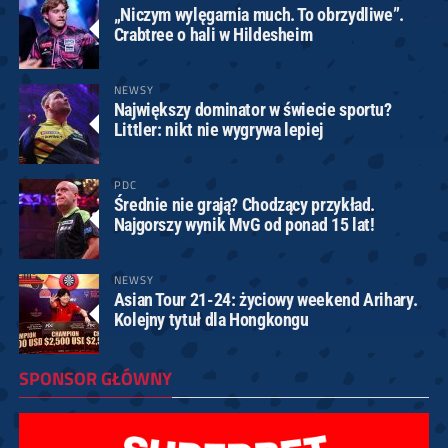
„Niczym wylęgarnia much. To obrzydliwe”.
Crabtree o hali w Hildesheim
NEWSY
Największy dominator w świecie sportu?
Littler: nikt nie wygrywa lepiej
PDC
Średnie nie grają? Chodzący przykład.
Najgorszy wynik MvG od ponad 15 lat!
NEWSY
Asian Tour 21-24: życiowy weekend Arihary.
Kolejny tytuł dla Hongkongu
SPONSOR GŁÓWNY