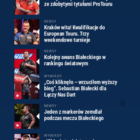
ze zdobytymi tytułami ProTouru
NEWSY
Kraków wita! Kwalifikacje do
European Touru. Trzy
weekendowe turnieje
NEWSY
Kolejny awans Białeckiego w
rankingu światowym
WYWIADY
„Coś kliknęło – wrzuciłem wyższy
bieg”. Sebastian Białecki dla
Łączy Nas Dart
NEWSY
Jeden z markerów zemdlał
podczas meczu Białeckiego
WYWIADY