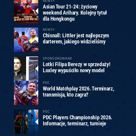
NEWSY
Asian Tour 21-24: życiowy
weekend Arihary. Kolejny tytuł
dla Hongkongu
NEWSY
Chisnall: Littler jest najlepszym
darterem, jakiego widzieliśmy
SPONSOROWANE
Lotki Filipa Berezy w sprzedaży!
Loxley wypuściło nowy model
PDC
World Matchplay 2026. Terminarz,
transmisja, kto zagra?
PDC
PDC Players Championship 2026.
Informacje, terminarz, turnieje