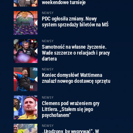
ney
3
Huybrechts
6
v.Duijvenbode
6
weekendowe turnieje
venhoven
6
S. Price
1
v.d.Weerd
3
0.07, 19:30 (R1)
10.07, 19:00 (R1)
10.07, 16:30 (R1)
NEWSY
PDC ogłosiła zmiany. Nowy
lacek
6
Joyce
6
system sprzedaży biletów na MŚ
fin
5
Varila
1
0.07, 13:30 (R1)
10.07, 13:00 (R1)
NEWSY
Samotność na własne życzenie.
Wade szczerze o relacjach i pracy
dartera
NEWSY
Koniec domysłów! Wattimena
znalazł nowego dostawcę sprzętu
NEWSY
Clemens pod wrażeniem gry
Littlera. „Stałem się jego
psychofanem”
NEWSY
„Urodzony, by wygrywać”. W