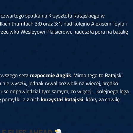
 czwartego spotkania Krzysztofa Ratajskiego w
dkich triumfach 3:0 oraz 3:1, nad kolejno Alexisem Toylo i
eciwko Wesleyowi Plaisierowi, nadeszła pora na batalię
erwszego seta
rozpocznie Anglik
. Mimo tego to Ratajski
a nie wyszły, jednak rywal pozwolił na więcej, prędko
use odpowiedział tym samym, co więcej… kolejnego lega
ę pomyłki, a z nich
korzystał Ratajski
, który za chwilę
LE FLIES AHEAD