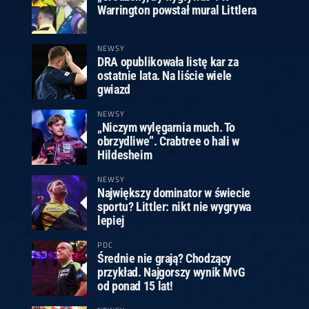
Warrington powstał mural Littlera
NEWSY
DRA opublikowała listę kar za
ostatnie lata. Na liście wiele
gwiazd
NEWSY
„Niczym wylęgarnia much. To
obrzydliwe”. Crabtree o hali w
Hildesheim
NEWSY
Największy dominator w świecie
sportu? Littler: nikt nie wygrywa
lepiej
PDC
Średnie nie grają? Chodzący
przykład. Najgorszy wynik MvG
od ponad 15 lat!