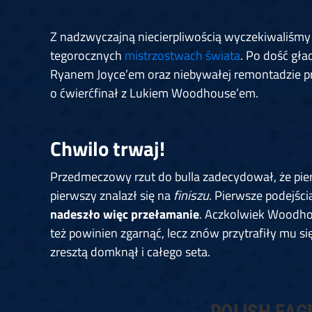
Z nadzwyczajną niecierpliwością wyczekiwaliśmy
tegorocznych
mistrzostwach świata
. Po dość gła
Ryanem Joyce’em oraz niebywałej remontadzie prz
o ćwierćfinał z Lukiem Woodhouse’em.
Chwilo trwaj!
Przedmeczowy rzut do bulla zadecydował, że pi
pierwszy znalazł się na
finiszu
. Pierwsze podejści
nadeszło więc przełamanie
. Aczkolwiek Woodho
też powinien zgarnąć, lecz znów przytrafiły mu si
zresztą domknął i całego seta.
POLISH EAG