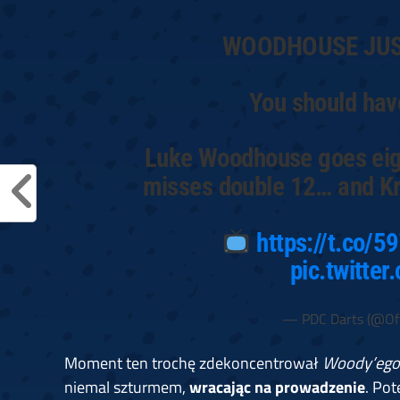
WOODHOUSE JUS
You should hav
Luke Woodhouse goes eight
misses double 12… and Kr
https://t.co/5
pic.twitte
— PDC Darts (@Off
Moment ten trochę zdekoncentrował
Woody’ego
niemal szturmem,
wracając na prowadzenie
. Po