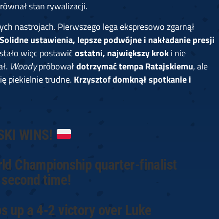
wnał stan rywalizacji.
wych nastrojach. Pierwszego lega ekspresowo zgarnął
Solidne ustawienia, lepsze podwójne i nakładanie presji
stało więc postawić
ostatni, największy krok
i nie
ał.
Woody
próbował
dotrzymać tempa Ratajskiemu
, ale
ę piekielnie trudne.
Krzysztof domknął spotkanie i
SKI WINS!
rld Championship quarter-finalist
e second time!
s up a 4-2 victory over Luke