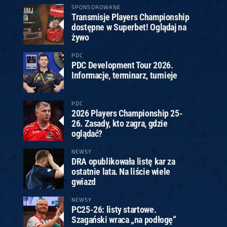
SPONSOROWANE
Transmisje Players Championship
dostępne w Superbet! Oglądaj na
żywo
PDC
PDC Development Tour 2026.
Informacje, terminarz, turnieje
PDC
2026 Players Championship 25-
26. Zasady, kto zagra, gdzie
oglądać?
NEWSY
DRA opublikowała listę kar za
ostatnie lata. Na liście wiele
gwiazd
NEWSY
PC25-26: listy startowe.
Szagański wraca „na podłogę”