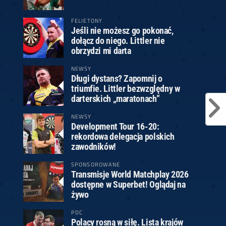
FELIETONY
Jeśli nie możesz go pokonać,
dołącz do niego. Littler nie
obrzydzi mi darta
NEWSY
Długi dystans? Zapomnij o
triumfie. Littler bezwzględny w
darterskich „maratonach”
NEWSY
Development Tour 16-20:
rekordowa delegacja polskich
zawodników!
SPONSOROWANE
Transmisje World Matchplay 2026
dostępne w Superbet! Oglądaj na
żywo
PDC
Polacy rosną w siłę. Lista krajów