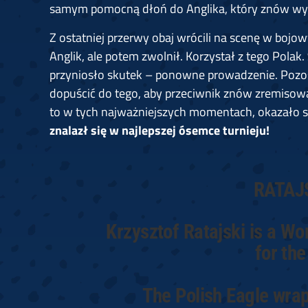
samym pomocną dłoń do Anglika, który znów wyró
Z ostatniej przerwy obaj wrócili na scenę w bojo
Anglik, ale potem zwolnił. Korzystał z tego Polak.
przyniosło skutek – ponowne prowadzenie. Pozo
dopuścić do tego, aby przeciwnik znów zremisow
to w tych najważniejszych momentach, okazało si
znalazł się w najlepszej ósemce turnieju!
RATAJ
Krzysztof Ratajski is a Wo
for th
The Polish Eagle wrap