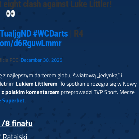
 eight clash against Luke Littler!
9TualjgND
#WCDarts
| R4
r.com/d6RguwLmmr
icialPDC)
December 30, 2025
ię z najlepszym darterem globu, światową „jedynką” i
-letnim
Lukiem Littlerem
. To spotkanie rozegra się w Nowy
ę
z polskim komentarzem
przeprowadzi TVP Sport. Mecze
e
Superbet
.
/8 finału
 Ratajski