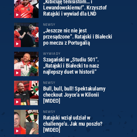
„Kibicuję tenisistom… i
Lewandowskiemu!”. Krzysztof
Ratajski i wywiad dla ŁND
NEWSY
„Jeszcze nic nie jest
przesądzone”. Ratajski i Białecki
po meczu z Portugalią
WYWIADY
Szagański w „Studiu 501”.
„Ratajski i Białecki to nasz
najlepszy duet w historii”
NEWSY
Bull, bull, bull! Spektakularny
checkout Joyce’a w Kilonii
[WIDEO]
NEWSY
Ratajski wziął udział w
challenge’u. Jak mu poszło?
[WIDEO]