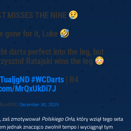
T MISSES THE NINE
e gone for it, Luke
 darts perfect into the leg, but
zysztof Ratajski wins the leg
9TualjgND
#WCDarts
| R4
r.com/MrQxUkDi7J
icialPDC)
December 30, 2025
, zaś zmotywował
Polskiego Orła
, który wziął tego seta
tem jednak znacząco zwolnił tempo i wyciągnął tym