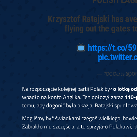
Krzysztof Ratajski has av
flying out the gates
https://t.co/5
pic.twitte
— PDC Darts (@Off
Na rozpoczęcie kolejnej partii Polak był
o lotkę o
wpadło na konto Anglika. Ten dołożył zaraz
110-
temu, aby dogonić była okazja, Ratajski spudłowa
Mogliśmy być świadkami czegoś wielkiego, bowi
Zabrakło mu szczęścia, a to sprzyjało Polakowi, k