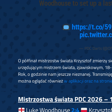
Woodhouse to set up a last
https://t.co/5
pic.twitte
— PDC Darts (@Off
O półfinał mistrzostw świata Krzysztof zmierzy s
urzędującym mistrzem świata, zjawiskowym, 18
Rok, o godzinie nam jeszcze nieznanej. Transmisj
można oglądać również
w aplikacji oraz na stroni
Mistrzostwa świata PDC 2026 – 1
Luke Woodhouse
2:4
Krzysztof