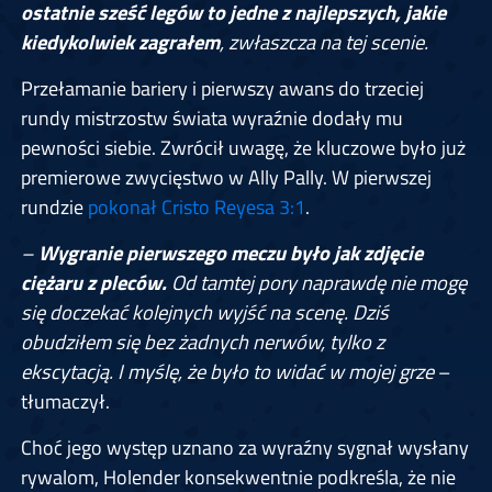
ostatnie sześć legów to jedne z najlepszych, jakie
kiedykolwiek zagrałem
, zwłaszcza na tej scenie.
Przełamanie bariery i pierwszy awans do trzeciej
rundy mistrzostw świata wyraźnie dodały mu
pewności siebie. Zwrócił uwagę, że kluczowe było już
premierowe zwycięstwo w Ally Pally. W pierwszej
rundzie
pokonał Cristo Reyesa 3:1
.
–
Wygranie pierwszego meczu było jak zdjęcie
ciężaru z pleców.
Od tamtej pory naprawdę nie mogę
się doczekać kolejnych wyjść na scenę. Dziś
obudziłem się bez żadnych nerwów, tylko z
ekscytacją. I myślę, że było to widać w mojej grze
–
tłumaczył.
Choć jego występ uznano za wyraźny sygnał wysłany
rywalom, Holender konsekwentnie podkreśla, że nie