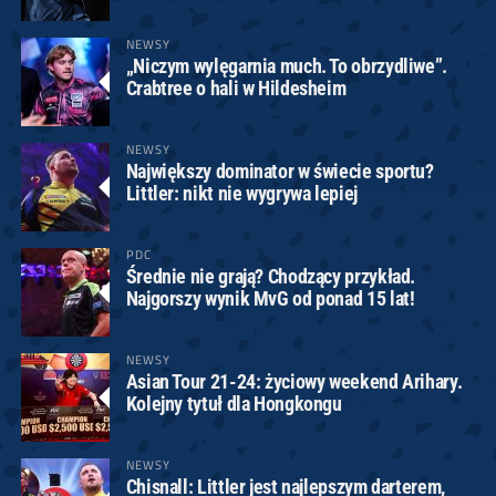
NEWSY
„Niczym wylęgarnia much. To obrzydliwe”.
Crabtree o hali w Hildesheim
NEWSY
Największy dominator w świecie sportu?
Littler: nikt nie wygrywa lepiej
PDC
Średnie nie grają? Chodzący przykład.
Najgorszy wynik MvG od ponad 15 lat!
NEWSY
Asian Tour 21-24: życiowy weekend Arihary.
Kolejny tytuł dla Hongkongu
NEWSY
Chisnall: Littler jest najlepszym darterem,