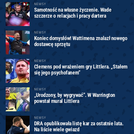
NEWSY
Samotność na własne życzenie. Wade
szczerze o relacjach i pracy dartera
NEWSY
Koniec domysłów! Wattimena znalazł nowego
dostawcę sprzętu
NEWSY
Clemens pod wrażeniem gry Littlera. „Stałem
się jego psychofanem”
NEWSY
„Urodzony, by wygrywać”. W Warrington
powstał mural Littlera
NEWSY
DRA opublikowała listę kar za ostatnie lata.
Na liście wiele gwiazd