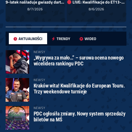
9-latek naśladuje gwiazdy darta!
LIVE: Kwalifikacje do ET13-14 dla Europy Wschodniej
Sk
8/7/2026
8/6/2026
AKTUALNOŚCI
TRENDY
WIDEO
NEWSY
„Wygrywa za mało…” – surowa ocena nowego
wicelidera rankingu PDC
NEWSY
Kraków wita! Kwalifikacje do European Touru.
Trzy weekendowe turnieje
NEWSY
PDC ogłosiła zmiany. Nowy system sprzedaży
biletów na MŚ