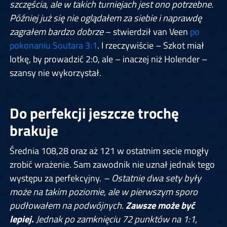
szczęścia, ale w takich turniejach jest ono potrzebne.
Później już się nie oglądałem za siebie i naprawdę
zagrałem bardzo dobrze
– stwierdził van Veen
po
pokonaniu Soutara 3:1
. I rzeczywiście – Szkot miał
lotkę, by prowadzić 2:0, ale – inaczej niż Holender –
szansy nie wykorzystał.
Do perfekcji jeszcze trochę
brakuje
Średnia 108,28 oraz aż 121 w ostatnim secie mogły
zrobić wrażenie. Sam zawodnik nie uznał jednak tego
występu za perfekcyjny.
– Ostatnie dwa sety były
może na takim poziomie, ale w pierwszym sporo
pudłowałem na podwójnych.
Zawsze może być
lepiej.
Jednak po zamknięciu 72 punktów na 1:1,