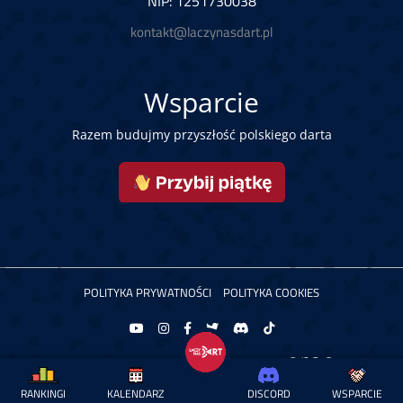
NIP: 1251730038
kontakt@laczynasdart.pl
Wsparcie
Razem budujmy przyszłość polskiego darta
POLITYKA PRYWATNOŚCI
POLITYKA COOKIES
Copyright © 2026 Łączy Nas Dart. Powered by
RANKINGI
KALENDARZ
DISCORD
WSPARCIE