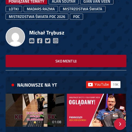
POWIĄZANE TEMATY
ALAN SOUTAR
GIAN VAN VEEN
LOTKI
MADARS RAZMA
MISTRZOSTWA ŚWIATA
MISTRZOSTWA ŚWIATA PDC 2026
PDC
Michał Trybusz
SKOMENTUJ
NAJNOWSZE NA YT
01:08
00:00