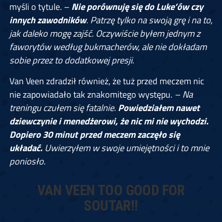
myśli o tytule. –
Nie porównuję się do Luke’ów czy
innych zawodników
. Patrzę tylko na swoją grę i na to,
jak daleko mogę zajść. Oczywiście byłem jednym z
faworytów według bukmacherów, ale nie dokładam
sobie przez to dodatkowej presji
.
Van Veen zdradził również, że tuż przed meczem nic
nie zapowiadało tak znakomitego występu.
– Na
treningu czułem się fatalnie.
Powiedziałem nawet
dziewczynie i menedżerowi, że nic mi nie wychodzi.
Dopiero 30 minut przed meczem zaczęło się
układać.
Uwierzyłem w swoje umiejętności i to mnie
poniosło.
VAN VEEN TOO GOOD FOR
SOUTAR!!