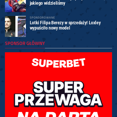
jakiego widzieliśmy
SPONSOROWANE
Lotki Filipa Berezy w sprzedaży! Loxley
wypuściło nowy model
SPONSOR GŁÓWNY