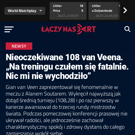
Littler
18
Littler
17
Pr
>
Price
9
v.Duijvenbode
5
va
26.07, 21:05 (F)
25.07, 22:35 (SF)
NEWSY
Nieoczekiwane 108 van Veena.
„Na treningu czułem się fatalnie.
Nic mi nie wychodziło”
Gian van Veen zaprezentował się fenomenalnie w
meczu z Alanem Soutarem. Wykręcił najwyższą jak
dotąd średnią turnieju (108,28) i po raz pierwszy w
karierze awansował do trzeciej rundy mistrzostw
świata. Podczas pomeczowej konferencji prasowej nie
ukrywał radości, ale jednocześnie zachował
charakterystyczny spokój i zdrowy dystans do całego
zamieszania wokół siebie.