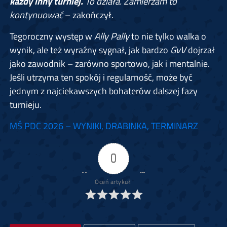
każdy inny turniej.
To działa. Zamierzam to
kontynuować
– zakończył.
Tegoroczny występ w
Ally Pally
to nie tylko walka o
wynik, ale też wyraźny sygnał, jak bardzo
GvV
dojrzał
jako zawodnik – zarówno sportowo, jak i mentalnie.
Jeśli utrzyma ten spokój i regularność, może być
jednym z najciekawszych bohaterów dalszej fazy
turnieju.
MŚ PDC 2026 – WYNIKI, DRABINKA, TERMINARZ
0
Oceń artykuł!