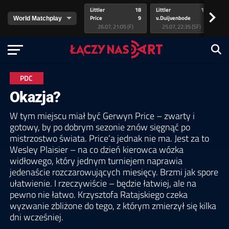
Littler
18
Littler
17
Pr
>
Price
9
v.Duijvenbode
5
va
26.07, 21:05 (F)
25.07, 22:35 (SF)
PDC
Okazja?
W tym miejscu miał być Gerwyn Price – zwarty i
gotowy, by po dobrym sezonie znów sięgnąć po
mistrzostwo świata. Price’a jednak nie ma. Jest za to
Wesley Plaisier – na co dzień kierowca wózka
widłowego, który jednym turniejem naprawia
jedenaście rozczarowujących miesięcy. Brzmi jak spore
ułatwienie. I rzeczywiście – będzie łatwiej, ale na
pewno nie łatwo. Krzysztofa Ratajskiego czeka
wyzwanie zbliżone do tego, z którym zmierzył się kilka
dni wcześniej.