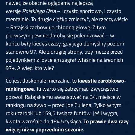
nawet, że obecnie oglądamy najlepszą
wersję
Polskiego Orła
– i czysto sportowo, i czysto
mentalnie. To drugie ciężko zmierzyć, ale rzeczywiście
– Ratajski zachowuje chłodną głowę. Z tym
pierwszym pewnie dałoby się polemizować – w
końcu były kiedyś czasy, gdy jego domyślny poziom
stanowiło 97. Ale z drugiej strony, trzy mecze przed
pojedynkiem z Joyce’em zagrał właśnie na średnich
97+. A więc: kto wie?
Co jest doskonale mierzalne, to
kwestie zarobkowo-
rankingowe
. Tu warto się zatrzymać. Zwycięstwo
pozwoli Ratajskiemu awansować na 34. miejsce w
rankingu na żywo – przed Joe Cullena. Tylko w tym
roku zarobił już 159,5 tysiąca funtów. Jeśli wygra,
kwota wzrośnie do 184,5 tysiąca.
To prawie dwa razy
więcej niż w poprzednim sezonie.