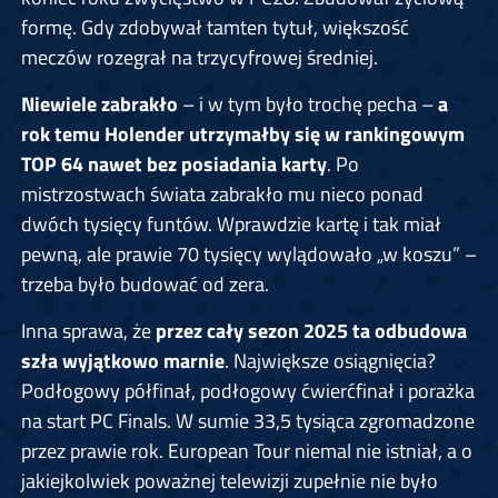
formę. Gdy zdobywał tamten tytuł, większość
meczów rozegrał na trzycyfrowej średniej.
Niewiele zabrakło
– i w tym było trochę pecha –
a
rok temu Holender utrzymałby się w rankingowym
TOP 64 nawet bez posiadania karty
. Po
mistrzostwach świata zabrakło mu nieco ponad
dwóch tysięcy funtów. Wprawdzie kartę i tak miał
pewną, ale prawie 70 tysięcy wylądowało „w koszu” –
trzeba było budować od zera.
Inna sprawa, że
przez cały sezon 2025 ta odbudowa
szła wyjątkowo marnie
. Największe osiągnięcia?
Podłogowy półfinał, podłogowy ćwierćfinał i porażka
na start PC Finals. W sumie 33,5 tysiąca zgromadzone
przez prawie rok. European Tour niemal nie istniał, a o
jakiejkolwiek poważnej telewizji zupełnie nie było