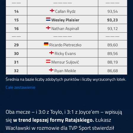
——
————
———
14
Callan Rydz
93,54
15
Wesley Plaisier
93,23
16
Nathan Aspinall
93,12
——
————
———
29
Ricardo Pietreczko
89,60
30
Ricky Evans
89,56
31
Mensur Suljović
88,19
32
Ryan Meikle
86,68
Średnia na bazie liczby zdobytych punktów i liczby wyrzuconych lotek.
Całe zestawienie
Oba mecze – i 3:0 z Toylo, i 3:1 z Joyce’em – wpisują
się
w trend lepszej formy Ratajskiego.
Łukasz
Wacławski w rozmowie dla TVP Sport stwierdził