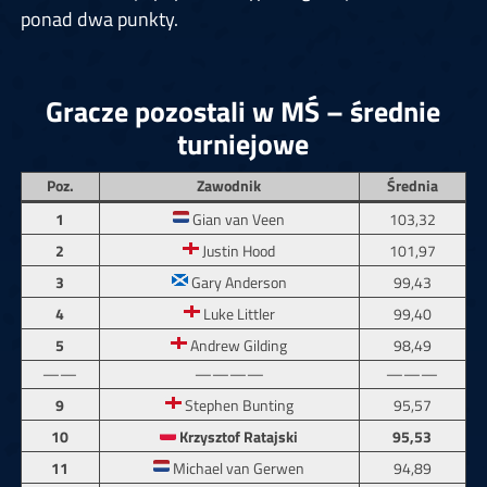
ponad dwa punkty.
Gracze pozostali w MŚ – średnie
turniejowe
Poz.
Zawodnik
Średnia
1
Gian van Veen
103,32
2
Justin Hood
101,97
3
Gary Anderson
99,43
4
Luke Littler
99,40
5
Andrew Gilding
98,49
——
————
———
9
Stephen Bunting
95,57
10
Krzysztof Ratajski
95,53
11
Michael van Gerwen
94,89