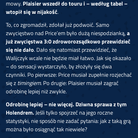
mowy.
Plaisier wszedł do touru i – według tabel –
wtopił się w nijakość
.
To, co zgromadził, zdołał już podwoić. Samo
zwycięstwo nad Price’em było dużą niespodzianką,
a
już zwycięstwa 3:0 zdroworozsądkowo przewidzieć
się nie dało
. Dało się natomiast przewidzieć, że
Walijczyk wcale nie będzie miał łatwo. Jak się okazało
– do sensacji wystarczyło, by złożyły się dwa
czynniki. Po pierwsze: Price musiał zupełnie rozjechać
się z
timingiem
. Po drugie: Plaisier musiał zagrać
odrobinę lepiej niż zwykle.
Odrobinę lepiej – nie więcej. Dziwna sprawa z tym
Holendrem.
Jeśli tylko spojrzeć na jego roczne
statystyki, nie sposób nie zadać pytania: jak z taką grą
można było osiągnąć tak niewiele?