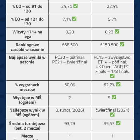
24,7%
% CO – od 91 do
22,4%
120
7,1%
% CO – od 121 do
5,7%
170
0,23
Wizyty 171+ na
0,20
lega
£159 500
Rankingowe
£68 500
zarobki w sezonie
Najlepsze wyniki w
PC30 – półfinał,
PC15 – zwycięstwo;
sezonie
PC21 – ćwierćfinał
ET14 – półfinał;
UK Open, WGP, PC
Finals – 1/8 finału
62,2%
% wygranych
50,0%
meczów
9
Występy w MŚ
2
(ogółem)
Najlepszy wynik w
3. runda (2026)
ćwierćfinał (2021)
MŚ (ogółem)
95,53
Średnia turniejowa
93,23
(ost. 2 mecze)
Mecze
1
1