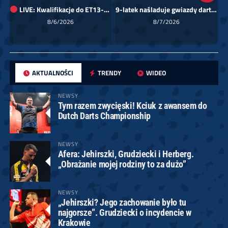
LIVE: Kwalifikacje do ET13-14 dla Europy Wschodniej
9-latek naśladuje gwiazdy darta!
Sk
8/6/2026
8/7/2026
AKTUALNOŚCI
TRENDY
WIDEO
NEWSY
Tym razem zwycięski! Kciuk z awansem do
Dutch Darts Championship
NEWSY
Afera: Jehirszki, Grudziecki i Herberg.
„Obrażanie mojej rodziny to za dużo”
NEWSY
„Jehirszki? Jego zachowanie było tu
najgorsze”. Grudziecki o incydencie w
Krakowie