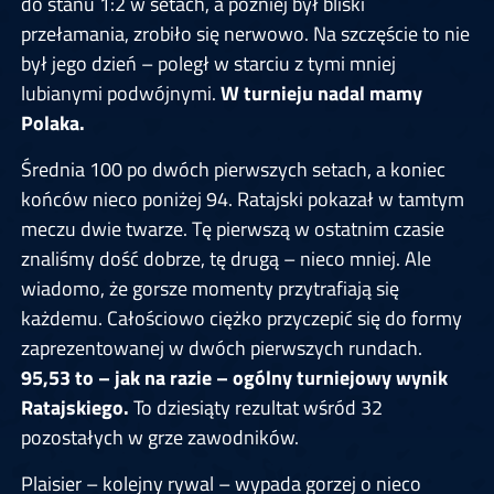
do stanu 1:2 w setach, a później był bliski
przełamania, zrobiło się nerwowo. Na szczęście to nie
był jego dzień – poległ w starciu z tymi mniej
lubianymi podwójnymi.
W turnieju nadal mamy
Polaka.
Średnia 100 po dwóch pierwszych setach, a koniec
końców nieco poniżej 94. Ratajski pokazał w tamtym
meczu dwie twarze. Tę pierwszą w ostatnim czasie
znaliśmy dość dobrze, tę drugą – nieco mniej. Ale
wiadomo, że gorsze momenty przytrafiają się
każdemu. Całościowo ciężko przyczepić się do formy
zaprezentowanej w dwóch pierwszych rundach.
95,53 to – jak na razie – ogólny turniejowy wynik
Ratajskiego.
To dziesiąty rezultat wśród 32
pozostałych w grze zawodników.
Plaisier – kolejny rywal – wypada gorzej o nieco