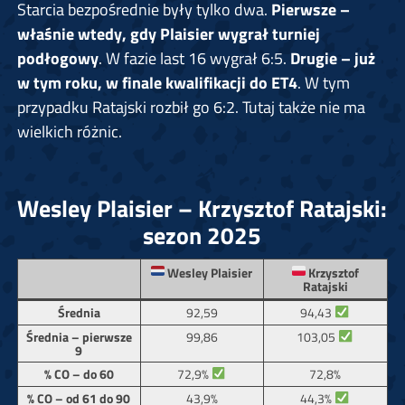
Starcia bezpośrednie były tylko dwa.
Pierwsze –
właśnie wtedy, gdy Plaisier wygrał turniej
podłogowy
. W fazie last 16 wygrał 6:5.
Drugie – już
w tym roku, w finale kwalifikacji do ET4
. W tym
przypadku Ratajski rozbił go 6:2. Tutaj także nie ma
wielkich różnic.
Wesley Plaisier – Krzysztof Ratajski:
sezon 2025
Wesley Plaisier
Krzysztof
Ratajski
94,43
Średnia
92,59
103,05
Średnia – pierwsze
99,86
9
72,9%
% CO – do 60
72,8%
44,3%
% CO – od 61 do 90
43,9%