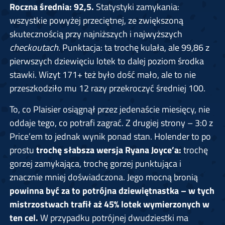
Roczna średnia: 92,5.
Statystyki zamykania:
wszystkie powyżej przeciętnej, ze zwiększoną
skutecznością przy najniższych i najwyższych
checkoutach
. Punktacja: ta trochę kulała, ale 99,86 z
pierwszych dziewięciu lotek to dalej poziom środka
stawki. Wizyt 171+ też było dość mało, ale to nie
przeszkodziło mu 12 razy przekroczyć średniej 100.
To, co Plaisier osiągnął przez jedenaście miesięcy, nie
oddaje tego, co potrafi zagrać. Z drugiej strony – 3:0 z
Price’em to jednak wynik ponad stan. Holender to po
prostu
trochę słabsza wersja Ryana Joyce’a:
trochę
gorzej zamykająca, trochę gorzej punktująca i
znacznie mniej doświadczona. Jego mocną bronią
powinna być za to potrójna dziewiętnastka – w tych
mistrzostwach trafił aż 45% lotek wymierzonych w
ten cel.
W przypadku potrójnej dwudziestki ma