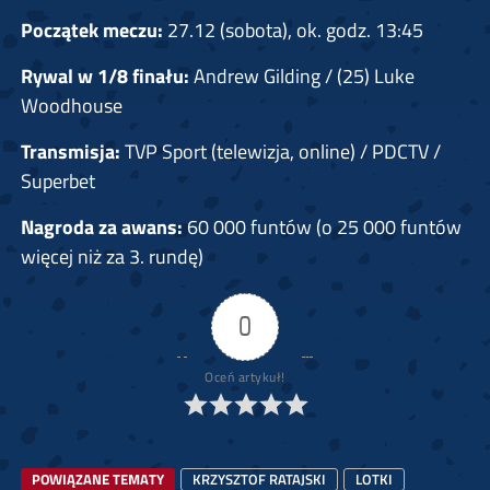
Początek meczu:
27.12 (sobota), ok. godz. 13:45
Rywal w 1/8 finału:
Andrew Gilding / (25) Luke
Woodhouse
Transmisja:
TVP Sport (telewizja, online) / PDCTV /
Superbet
Nagroda za awans:
60 000 funtów (o 25 000 funtów
więcej niż za 3. rundę)
0
Oceń artykuł!
POWIĄZANE TEMATY
KRZYSZTOF RATAJSKI
LOTKI