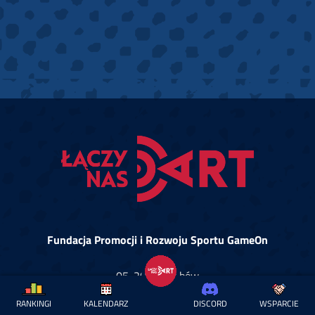
Fundacja Promocji i Rozwoju Sportu GameOn
05-205 Klembów
ul. Słoneczna 33
RANKINGI
KALENDARZ
DISCORD
WSPARCIE