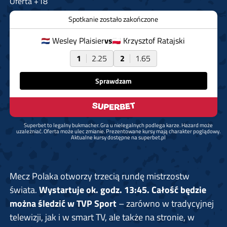
Oferta +18
Spotkanie zostało zakończone
Wesley Plaisier
vs
Krzysztof Ratajski
1
2.25
2
1.65
Sprawdzam
Superbet to legalny bukmacher. Gra u nielegalnych podlega karze. Hazard może
uzależniać. Oferta może ulec zmianie. Prezentowane kursy mają charakter poglądowy.
Aktualne kursy dostępne na superbet.pl
Mecz Polaka otworzy trzecią rundę mistrzostw
świata.
Wystartuje ok. godz. 13:45. Całość będzie
można śledzić w TVP Sport
– zarówno w tradycyjnej
telewizji, jak i w smart TV, ale także na stronie, w