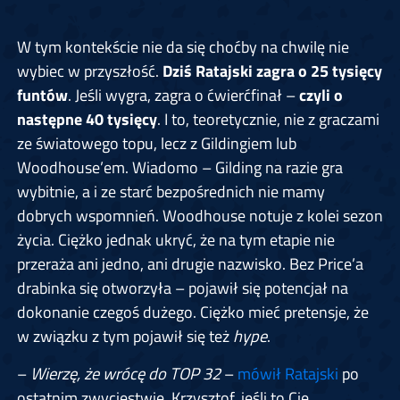
W tym kontekście nie da się choćby na chwilę nie
wybiec w przyszłość.
Dziś Ratajski zagra o 25 tysięcy
funtów
. Jeśli wygra, zagra o ćwierćfinał –
czyli o
następne 40 tysięcy
. I to, teoretycznie, nie z graczami
ze światowego topu, lecz z Gildingiem lub
Woodhouse’em. Wiadomo – Gilding na razie gra
wybitnie, a i ze starć bezpośrednich nie mamy
dobrych wspomnień. Woodhouse notuje z kolei sezon
życia. Ciężko jednak ukryć, że na tym etapie nie
przeraża ani jedno, ani drugie nazwisko. Bez Price’a
drabinka się otworzyła – pojawił się potencjał na
dokonanie czegoś dużego. Ciężko mieć pretensje, że
w związku z tym pojawił się też
hype
.
–
Wierzę, że wrócę do TOP 32
–
mówił Ratajski
po
ostatnim zwycięstwie. Krzysztof, jeśli to Cię