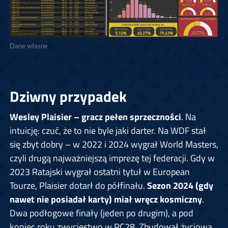
Dane własne
Dziwny przypadek
Wesley Plaisier – gracz pełen sprzeczności
. Na
intuicję: czuć, że to nie byle jaki darter. Na WDF stał
się zbyt dobry – w 2022 i 2024 wygrał World Masters,
czyli drugą najważniejszą imprezę tej federacji. Gdy w
2023 Ratajski wygrał ostatni tytuł w European
Tourze, Plaisier dotarł do półfinału.
Sezon 2024 (gdy
nawet nie posiadał karty) miał wręcz kosmiczny
.
Dwa podłogowe finały (jeden po drugim), a pod
koniec roku zwycięstwo w PC28. Zbudował życiową