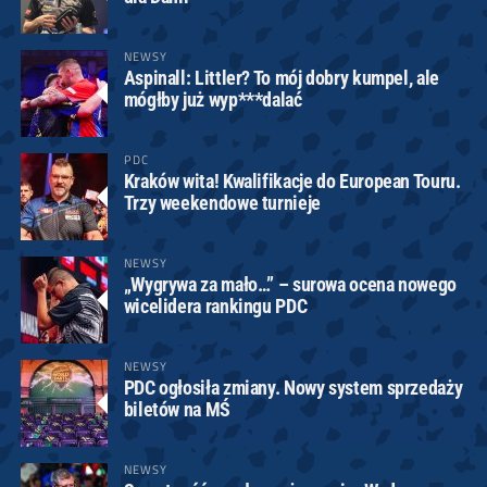
NEWSY
Aspinall: Littler? To mój dobry kumpel, ale
mógłby już wyp***dalać
PDC
Kraków wita! Kwalifikacje do European Touru.
Trzy weekendowe turnieje
NEWSY
„Wygrywa za mało…” – surowa ocena nowego
wicelidera rankingu PDC
NEWSY
PDC ogłosiła zmiany. Nowy system sprzedaży
biletów na MŚ
NEWSY