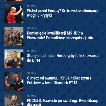
NEWSY
Wstyd przed Europą? Krakowskie eliminacje
w ogniu krytyki
NEWSY
Domknięcie kwalifikacji MŚ JDC w
Warszawie! Poznaliśmy szczegóły zjazdu
NEWSY
Stanęło na finale. Herberg był bliski awansu
do ET14
NEWSY
O mecz od awansu… Kciuk najlepszym z
Polaków w kwalifikacjach ET13
NEWSY
PDCN&B: Haavisto po raz drugi. Kwalifikacja
dla Danii