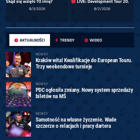
Skąd się wzięło TO imię?
LIVE: Development Tour 20.
8/3/2026
8/2/2026
AKTUALNOŚCI
TRENDY
WIDEO
NEWSY
Kraków wita! Kwalifikacje do European Touru.
Trzy weekendowe turnieje
NEWSY
PDC ogłosiła zmiany. Nowy system sprzedaży
biletów na MŚ
NEWSY
Samotność na własne życzenie. Wade
szczerze o relacjach i pracy dartera