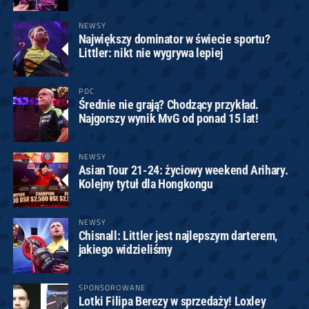
NEWSY
Największy dominator w świecie sportu?
Littler: nikt nie wygrywa lepiej
PDC
Średnie nie grają? Chodzący przykład.
Najgorszy wynik MvG od ponad 15 lat!
NEWSY
Asian Tour 21-24: życiowy weekend Arihary.
Kolejny tytuł dla Hongkongu
NEWSY
Chisnall: Littler jest najlepszym darterem,
jakiego widzieliśmy
SPONSOROWANE
Lotki Filipa Berezy w sprzedaży! Loxley