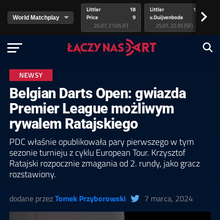
Littler
18
Littler
17
Pr
>
Price
9
v.Duijvenbode
5
va
26.07, 21:05 (F)
25.07, 22:35 (SF)
NEWSY
Belgian Darts Open: gwiazda
Premier League możliwym
rywalem Ratajskiego
PDC właśnie opublikowała pary pierwszego w tym
sezonie turnieju z cyklu European Tour. Krzysztof
Ratajski rozpocznie zmagania od 2. rundy, jako gracz
rozstawiony.
dodane przez
Tomek Przyborowski
7 marca, 2024