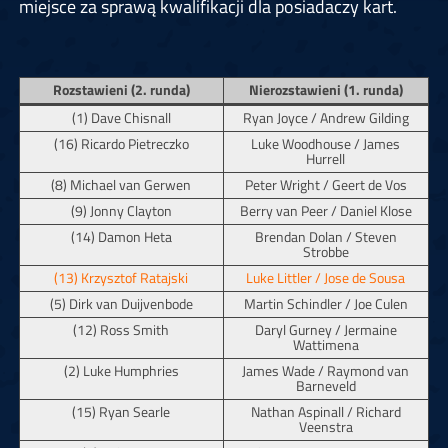
miejsce za sprawą kwalifikacji dla posiadaczy kart.
Rozstawieni (2. runda)
Nierozstawieni (1. runda)
(1) Dave Chisnall
Ryan Joyce / Andrew Gilding
(16) Ricardo Pietreczko
Luke Woodhouse / James
Hurrell
(8) Michael van Gerwen
Peter Wright / Geert de Vos
(9) Jonny Clayton
Berry van Peer / Daniel Klose
(14) Damon Heta
Brendan Dolan / Steven
Strobbe
(13) Krzysztof Ratajski
Luke Littler / Jose de Sousa
(5) Dirk van Duijvenbode
Martin Schindler / Joe Culen
(12) Ross Smith
Daryl Gurney / Jermaine
Wattimena
(2) Luke Humphries
James Wade / Raymond van
Barneveld
(15) Ryan Searle
Nathan Aspinall / Richard
Veenstra