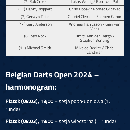
(7) Rob Cross
Lukas Wenig / Born van Put
(10) Danny Noppert
Chris Dobey / Romeo Grbavac
(3) Gerwyn Price
Gabriel Clemens / Jeroen Caron
(14) Gary Anderson
Andreas Harrysson / Gian van
Veen
(6) Josh Rock
Dimitri van den Bergh /
Stephen Bunting
(11) Michael Smith
Mike de Decker / Chris
Landman
Belgian Darts Open 2024 –
harmonogram:
Piątek (08.03), 13;00
– sesja popołudniowa (1.
runda)
Piątek (08.03), 19:00
– sesja wieczorna (1. runda)