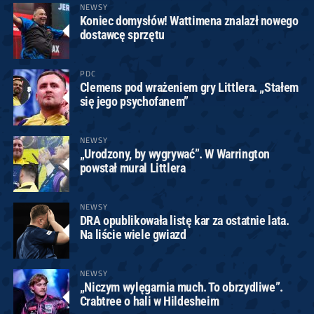
NEWSY
Koniec domysłów! Wattimena znalazł nowego
dostawcę sprzętu
PDC
Clemens pod wrażeniem gry Littlera. „Stałem
się jego psychofanem”
NEWSY
„Urodzony, by wygrywać”. W Warrington
powstał mural Littlera
NEWSY
DRA opublikowała listę kar za ostatnie lata.
Na liście wiele gwiazd
NEWSY
„Niczym wylęgarnia much. To obrzydliwe”.
Crabtree o hali w Hildesheim