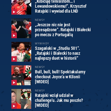
„Kibicuję tenisistom… i
Lewandowskiemu!”. Krzysztof
Ratajski i wywiad dla ŁND
NEWSY
„Jeszcze nic nie jest
przesądzone”. Ratajski i Białecki
po meczu z Portugalią
WYWIADY
Szagański w „Studiu 501”.
„Ratajski i Białecki to nasz
najlepszy duet w historii”
NEWSY
Bull, bull, bull! Spektakularny
checkout Joyce’a w Kilonii
[WIDEO]
NEWSY
Ratajski wziął udział w
challenge’u. Jak mu poszło?
[WIDEO]