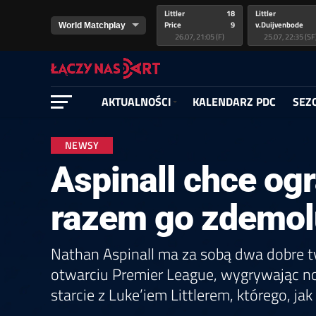
Littler
18
Littler
Price
9
v.Duijvenbode
26.07, 21:05 (F)
25.07, 22:35 (SF
Price
Greaves
11
6
van Veen
Ashton
Cross
Sherrock
5
5
Nijman
Sherrock
22.07, 22:15 (R2)
26.07, 17:15 (F)
21.07, 21:15 (R2
26.07, 16:45 (SF
AKTUALNOŚCI
KALENDARZ PDC
SEZ
Humphries
Ratajski
7
8
Price
Ratajski
Menzies
Wattimena
10
6
Schindler
Białecki
20.07, 22:15 (R1)
12.07, 22:25 (F)
20.07, 21:15 (R1
12.07, 21:40 (SF
NEWSY
Aspinall chce ogr
van Gerwen
Aspinall
Littler
10
6
7
Anderson
Wade
Humphries
Gilding
R. Smith
Humphries
6
4
8
Joyce
Schmidt
van Veen
12.07, 16:00 (L16)
19.07, 16:15 (R1)
27.06, 05:15 (F)
12.07, 15:30 (L16
19.07, 15:15 (R1
27.06, 04:20 (SF
razem go zdemol
Aspinall
Clayton
Long
6
6
1
Schindler
Humphries
Sevada
Mansell
Mawson
Sevada
1
2
6
Doets
Gates
Mawson
11.07, 22:00 (R2)
26.06, 04:15 (R1)
26.06, 23:00 (F)
11.07, 21:30 (R2
26.06, 03:45 (R1
26.06, 22:15 (SF
Nathan Aspinall ma za sobą dwa dobre ty
Nijman
6
Dobey
otwarciu Premier League, wygrywając noc
Brooks
0
v.Duijvenbode
starcie z Luke’iem Littlerem, którego, j
11.07, 16:00 (R2)
11.07, 15:30 (R2