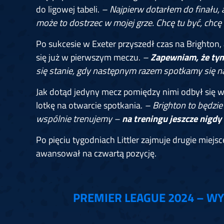
do ligowej tabeli.
– Najpierw dotarłem do finału,
może to dostrzec w mojej grze. Chcę tu być, chcę 
Po sukcesie w Exeter przyszedł czas na Brighton,
się już w pierwszym meczu.
–
Zapewniam, że tym
się stanie, gdy następnym razem spotkamy się n
Jak dotąd jedyny mecz pomiędzy nimi odbył się w B
lotkę na otwarcie spotkania.
– Brighton to będzie 
wspólnie trenujemy –
na treningu jeszcze nigdy
Po pięciu tygodniach Littler zajmuje drugie miejs
awansował na czwartą pozycję.
PREMIER LEAGUE 2024 – WY