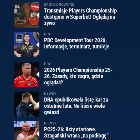
SPONSOROWANE
Transmisje Players Championship
dostępne w Superbet! Oglądaj na
żywo
PDC
PDC Development Tour 2026.
Informacje, terminarz, turnieje
PDC
2026 Players Championship 25-
26. Zasady, kto zagra, gdzie
oglądać?
NEWSY
DRA opublikowała listę kar za
ostatnie lata. Na liście wiele
gwiazd
NEWSY
PC25-26: listy startowe.
Szagański wraca „na podłogę”