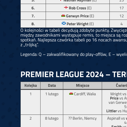
5.
Nathan Aspinall
(E)
25
6.
Rob Cross
(E)
17
7.
Gerwyn Price
(E)
12
8.
Peter Wright
(E)
4
O kolejności w tabeli decydują zdobyte punkty. Zwycięzca t
między zawodnikami występuje remis, to miejsca są ro
spotkań. Najlepsza czwórka tabeli po 16 nocach awansuje
z „trójką”.
Legenda: Q – zakwalifikowany do play-offów, E – wye
PREMIER LEAGUE 2024 – TE
Kolejka
Data
Miejsce
Ćwierć
1
1 lutego
Cardiff, Walia
Wright v
Price
vs A
van Gerwe
5
Littler
vs Hu
2
8 lutego
?? Berlin, Niemcy
Aspinall vs
4
Smith
vs 