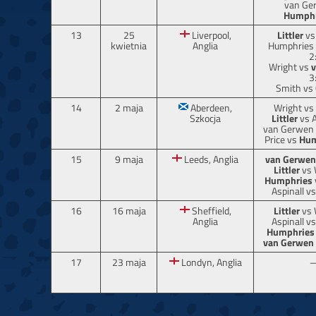
van Ge
Humphr
13
25
Liverpool,
Littler
vs 
kwietnia
Anglia
Humphries
2
Wright vs
3
Smith vs
14
2 maja
Aberdeen,
Wright vs
Szkocja
Littler
vs A
van Gerwen
Price vs
Hum
15
9 maja
Leeds, Anglia
van Gerwen
Littler
vs 
Humphries
Aspinall vs
16
16 maja
Sheffield,
Littler
vs 
Anglia
Aspinall v
Humphries
van Gerwen
17
23 maja
Londyn, Anglia