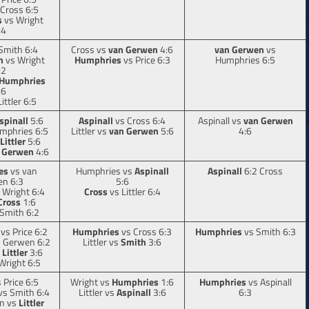
Cross 6:5
s
vs Wright
:4
Smith 6:4
Cross vs
van Gerwen
4:6
van Gerwen
vs
n
vs Wright
Humphries
vs Price 6:3
Humphries 6:5
:2
Humphries
:6
ittler 6:5
spinall
5:6
Aspinall
vs Cross 6:4
Aspinall vs
van Gerwen
mphries 6:5
Littler vs
van Gerwen
5:6
4:6
Littler
5:6
 Gerwen
4:6
es
vs van
Humphries vs
Aspinall
Aspinall
6:2 Cross
n 6:3
5:6
 Wright 6:4
Cross
vs Littler 6:4
Cross
1:6
Smith 6:2
vs Price 6:2
Humphries
vs Cross 6:3
Humphries
vs Smith 6:3
 Gerwen 6:2
Littler vs
Smith
3:6
s
Littler
3:6
Wright 6:5
 Price 6:5
Wright vs
Humphries
1:6
Humphries
vs Aspinall
vs Smith 6:4
Littler vs
Aspinall
3:6
6:3
n vs
Littler