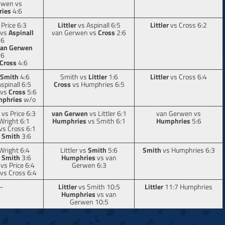
rwen vs
ies
4:6
Price 6:3
Littler
vs Aspinall 6:5
Littler
vs Cross 6:2
 vs
Aspinall
van Gerwen vs
Cross
2:6
:6
van Gerwen
:6
Cross
4:6
Smith
4:6
Smith vs
Littler
1:6
Littler
vs Cross 6:4
spinall 6:5
Cross
vs Humphries 6:5
 vs
Cross
5:6
phries
w/o
vs Price 6:3
van Gerwen
vs Littler 6:1
van Gerwen vs
Wright 6:1
Humphries
vs Smith 6:1
Humphries
5:6
vs Cross 6:1
Smith
3:6
Wright 6:4
Littler vs
Smith
5:6
Smith
vs Humphries 6:3
s
Smith
3:6
Humphries
vs van
vs Price 6:4
Gerwen 6:3
vs Cross 6:4
—
Littler
vs Smith 10:5
Littler
11:7 Humphries
Humphries
vs van
Gerwen 10:5