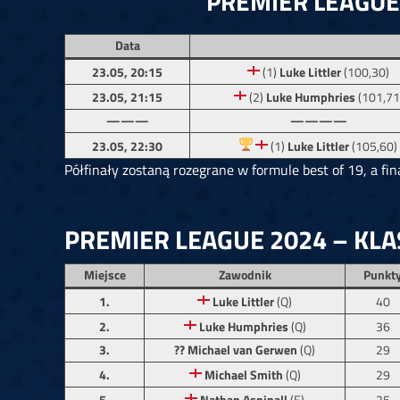
PREMIER LEAGUE 
Data
23.05, 20:15
(1)
Luke Littler
(100,30)
23.05, 21:15
(2)
Luke Humphries
(101,71
———
————
23.05, 22:30
(1)
Luke Littler
(105,60)
Półfinały zostaną rozegrane w formule best of 19, a fin
PREMIER LEAGUE 2024 – KLA
Miejsce
Zawodnik
Punkt
1.
Luke
Littler
(Q)
40
2.
Luke Humphries
(Q)
36
3.
?? Michael van Gerwen
(Q)
29
4.
Michael Smith
(Q)
29