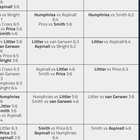
:6
spinall
5:6
s
vs Wright
Humphries
vs Aspinall
Humphries
vs Smith 6:2
:1
6:4
 Cross 6:5
Price vs
Smith
5:6
 vs
Price
5:6
Smith
4:6
vs
Littler
5:6
Littler
vs van Gerwen 6:3
Littler
vs Aspinall 6:4
an Gerwen
Aspinall
vs Wright 6:2
:6
s Price 6:5
Wright
3:6
 Cross 6:3
Aspinall vs
Littler
4:6
Littler
vs Price 6:3
an Gerwen
Smith vs
Price
3:6
:3
mphries 6:3
right 6:4
Humphries
Humphries vs
Littler
5:6
Littler vs
van Gerwen
3:6
:6
Smith vs
van Gerwen
4:6
Littler
5:6
Smith
3:6
n
vs Aspinall
:4
Littler 6:3
Smith
vs Price 6:5
Smith vs
Aspinall
4:6
Price
3:6
Aspinall
vs Humphries
spinall
2:6
6:4