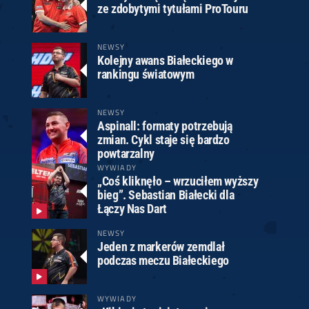
ze zdobytymi tytułami ProTouru
NEWSY
Kolejny awans Białeckiego w
rankingu światowym
NEWSY
Aspinall: formaty potrzebują
zmian. Cykl staje się bardzo
powtarzalny
WYWIADY
„Coś kliknęło – wrzuciłem wyższy
bieg”. Sebastian Białecki dla
Łączy Nas Dart
NEWSY
Jeden z markerów zemdlał
podczas meczu Białeckiego
WYWIADY