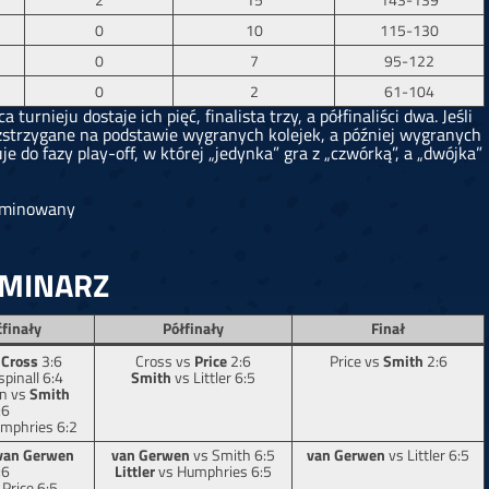
2
15
143-139
0
10
115-130
0
7
95-122
0
2
61-104
urnieju dostaje ich pięć, finalista trzy, a półfinaliści dwa. Jeśli
zstrzygane na podstawie wygranych kolejek, a później wygranych
 do fazy play-off, w której „jedynka” gra z „czwórką”, a „dwójka”
liminowany
RMINARZ
finały
Półfinały
Finał
s
Cross
3:6
Cross vs
Price
2:6
Price vs
Smith
2:6
spinall 6:4
Smith
vs Littler 6:5
n vs
Smith
:6
mphries 6:2
van Gerwen
van Gerwen
vs Smith 6:5
van Gerwen
vs Littler 6:5
:6
Littler
vs Humphries 6:5
Price 6:5