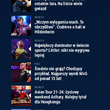
ostatnie lata. Na liście wiele
gwiazd
NEWSY
„Niczym wylęgarnia much. To
obrzydliwe”. Crabtree o hali w
Hildesheim
NEWSY
Największy dominator w świecie
sportu? Littler: nikt nie wygrywa
lepiej
PDC
Średnie nie grają? Chodzący
przykład. Najgorszy wynik MvG
od ponad 15 lat!
NEWSY
Asian Tour 21-24: życiowy
weekend Arihary. Kolejny tytuł
dla Hongkongu