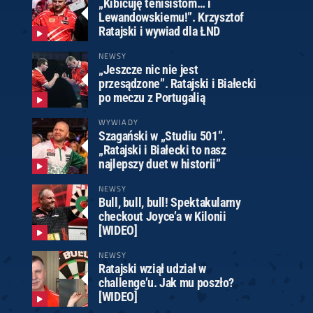
„Kibicuję tenisistom… i
Lewandowskiemu!”. Krzysztof
Ratajski i wywiad dla ŁND
NEWSY
„Jeszcze nic nie jest
przesądzone”. Ratajski i Białecki
po meczu z Portugalią
WYWIADY
Szagański w „Studiu 501”.
„Ratajski i Białecki to nasz
najlepszy duet w historii”
NEWSY
Bull, bull, bull! Spektakularny
checkout Joyce’a w Kilonii
[WIDEO]
NEWSY
Ratajski wziął udział w
challenge’u. Jak mu poszło?
[WIDEO]