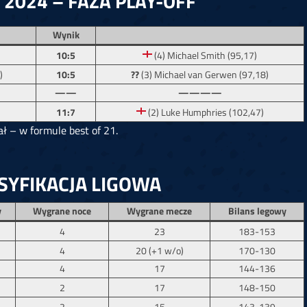
2024 – FAZA PLAY-OFF
Wynik
10:5
(4) Michael Smith (95,17)
)
10:5
??
(3) Michael van Gerwen (97,18)
——
————
11:7
(2) Luke Humphries (102,47)
ał – w formule best of 21.
SYFIKACJA LIGOWA
y
Wygrane noce
Wygrane mecze
Bilans legowy
4
23
183-153
4
20 (+1 w/o)
170-130
4
17
144-136
2
17
148-150