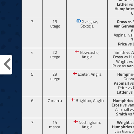
Littler
vs 
Humphrie
6
3
15
Glasgow,
Cross
vs 
lutego
Szkocja
van Gerwe
6
Aspinall vs
3
Price
vs L
4
22
Newcastle,
Smith vs
A
lutego
Anglia
Cross
vs Hu
Wright vs
Price vs
van
5
29
Exeter, Anglia
Humphri
lutego
Gerwe
Aspinall
vs
Price vs
Littler
vs 
6
7 marca
Brighton, Anglia
Humphries
Cross
vs van
Aspinall v
Smith
vs 
7
14
Nottingham,
Wright
vs
marca
Anglia
Humphries
van Gerwe