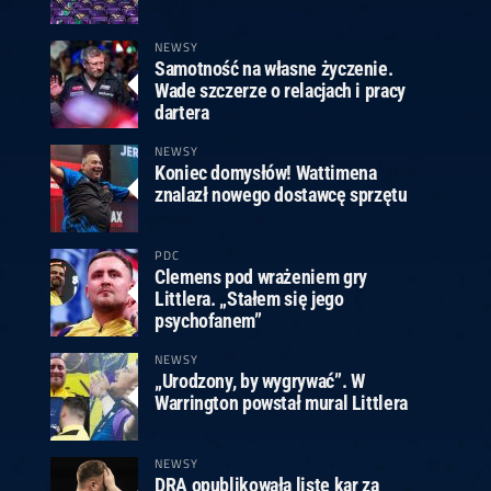
ney
3
Huybrechts
6
v.Duijvenbode
6
venhoven
6
S. Price
1
v.d.Weerd
3
0.07, 19:30 (R1)
10.07, 19:00 (R1)
10.07, 16:30 (R1)
NEWSY
Samotność na własne życzenie.
lacek
6
Joyce
6
Wade szczerze o relacjach i pracy
fin
5
Varila
1
dartera
0.07, 13:30 (R1)
10.07, 13:00 (R1)
NEWSY
Koniec domysłów! Wattimena
znalazł nowego dostawcę sprzętu
PDC
Clemens pod wrażeniem gry
Littlera. „Stałem się jego
psychofanem”
NEWSY
„Urodzony, by wygrywać”. W
Warrington powstał mural Littlera
NEWSY
DRA opublikowała listę kar za