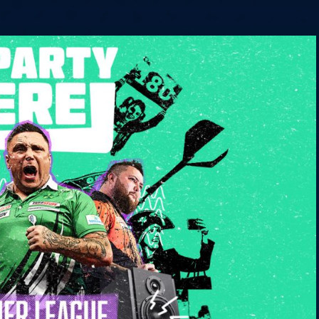
6
Cullen
6
Cross
3
O'Connor
5
Gur
4
Manby
4
Hopp
6
Białecki
6
Kui
)
10.07, 21:00 (R1)
10.07, 20:30 (R1)
10.07, 20:00 (R1)
1
6
Menzies
5
Gilding
5
Vandenbogaerde
2
Sed
1
Schmidt
6
Owen
6
Horvat
6
Grif
)
10.07, 15:00 (R1)
10.07, 14:30 (R1)
10.07, 14:00 (R1)
1