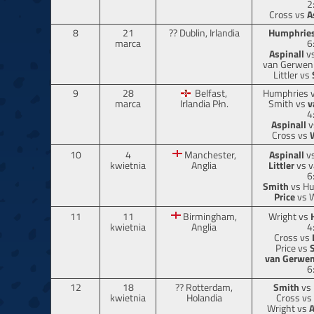
2
Cross vs
A
8
21
?? Dublin, Irlandia
Humphrie
marca
6
Aspinall
vs
van Gerwen
Littler vs
9
28
Belfast,
Humphries 
marca
Irlandia Płn.
Smith vs
v
4
Aspinall
v
Cross vs
10
4
Manchester,
Aspinall
vs
kwietnia
Anglia
Littler
vs v
6
Smith
vs Hu
Price
vs W
11
11
Birmingham,
Wright vs
kwietnia
Anglia
4
Cross vs
Price vs
van Gerwe
6
12
18
?? Rotterdam,
Smith
vs 
kwietnia
Holandia
Cross vs
Wright vs
A