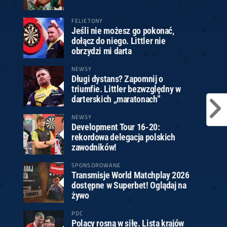
FELIETONY
Jeśli nie możesz go pokonać,
dołącz do niego. Littler nie
obrzydzi mi darta
NEWSY
Długi dystans? Zapomnij o
triumfie. Littler bezwzględny w
darterskich „maratonach”
NEWSY
Development Tour 16-20:
rekordowa delegacja polskich
zawodników!
SPONSOROWANE
Transmisje World Matchplay 2026
dostępne w Superbet! Oglądaj na
żywo
PDC
Polacy rosną w siłę. Lista krajów