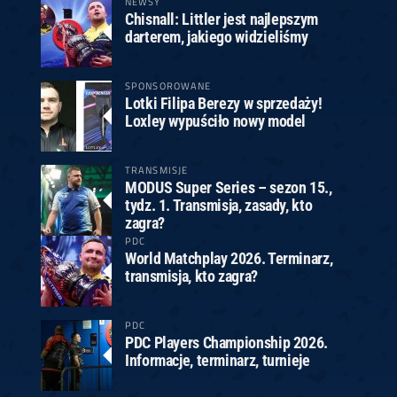
NEWSY
Chisnall: Littler jest najlepszym
darterem, jakiego widzieliśmy
SPONSOROWANE
Lotki Filipa Berezy w sprzedaży!
Loxley wypuściło nowy model
TRANSMISJE
MODUS Super Series – sezon 15.,
tydz. 1. Transmisja, zasady, kto
zagra?
PDC
World Matchplay 2026. Terminarz,
transmisja, kto zagra?
PDC
PDC Players Championship 2026.
Informacje, terminarz, turnieje