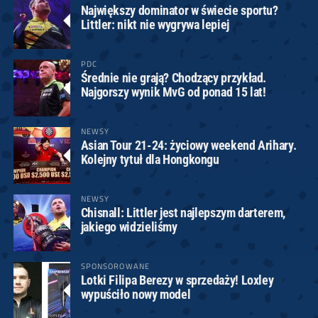
Największy dominator w świecie sportu?
Littler: nikt nie wygrywa lepiej
PDC
Średnie nie grają? Chodzący przykład.
Najgorszy wynik MvG od ponad 15 lat!
NEWSY
Asian Tour 21-24: życiowy weekend Arihary.
Kolejny tytuł dla Hongkongu
NEWSY
Chisnall: Littler jest najlepszym darterem,
jakiego widzieliśmy
SPONSOROWANE
Lotki Filipa Berezy w sprzedaży! Loxley
wypuściło nowy model